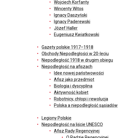
Wojciech Korfanty
Wincenty Witos
Ignacy Daszyński
Ignacy Paderewski
Józef Haller
Eugeniusz Kwiatkowski
Gazety polskie 1917–1918
Obchody Niepodległości w 20-leciu
Niepodległość 1918 w drugim obiegu
Niepodległość na afiszach
Idee nowej państwowości
Afisz jako przedmiot
Biologia i dyscyplina
Aktywność kobiet
Robotnicy, chłopi i rewolucja
Polska a niepodległość sąsiadów
Legiony Polskie
Niepodległość na liście UNESCO
Afisz Rady Regencyjnej
O Radzie Regencyjnej