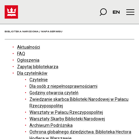
Mapa serwisu - Bibliote
Start
szukana fraza
Szukaj
EN
Men
BIBLIOTEKA NARODOWA
/
MAPA SERWISU
Aktualności
FAQ
Ogłoszenia
Zapytaj bibliotekarza
Dla czytelników
Czytelnie
Dla osób z niepełnosprawnościami
Godziny otwarcia czytelń
Zwiedzanie skarbca Biblioteki Narodowej w Pałacu
Rzeczypospolitej
Warsztaty w Pałacu Rzeczypospolitej
Warsztaty Skarby Biblioteki Narodowej
Archiwum Podróżnika
Ochrona globalnego dziedzictwa: Biblioteka Hectora
Hodlera w Warszawie