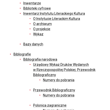
Inwentarze
Biblioteki cyfrowe
Inwentarz Instytutu Literackiego Kultura
O Instytucie Literackim Kultura
O archiwum
O projekcie
Wykaz
Bazy danych
Bibliografie
Bibliografia narodowa
Urzędowy Wykaz Druków Wydanych
w Rzeczypospolitej Polskiej. Przewodnik
Bibliograficzny
Numery do pobrania
Przewodnik Bibliograficzny
Numery do pobrania
Polonica zagraniczne