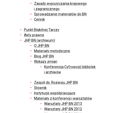
Zasady wypożyczania krajowego
i zagranicznego
Sprowadzanie materiałów do BN
Cennik
Punkt Błękitnej Tarczy
Akty prawne
JHP BN (archiwum)
O JHP BN
Materiały metodyczne
Blog JHP BN
Wykazy zmian
Konferencja Cyfrowość bibliotek
i archiwów
Zespół ds. Rozwoju JHP BN
Słownik
Instytucje współpracujące
Materiały z konferencji i warsztatów
Warsztaty JHP BN 2013
Warsztaty JHP BN 2012