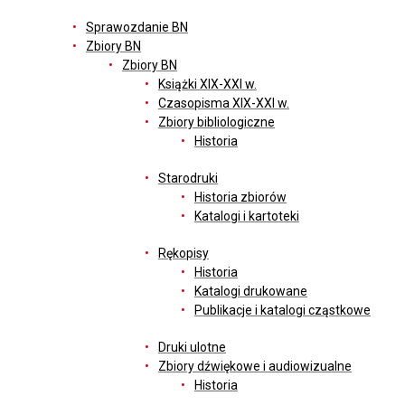
Sprawozdanie BN
Zbiory BN
Zbiory BN
Książki XIX-XXI w.
Czasopisma XIX-XXI w.
Zbiory bibliologiczne
Historia
Starodruki
Historia zbiorów
Katalogi i kartoteki
Rękopisy
Historia
Katalogi drukowane
Publikacje i katalogi cząstkowe
Druki ulotne
Zbiory dźwiękowe i audiowizualne
Historia