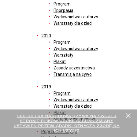
Program
Програма
Wydawnictwa i autorzy
Warsztaty dla dzieci
2020
Program
Wydawnictwa i autorzy
Warsztaty
Plakat
Zasady uczestnictwa
Transmisja na żywo
2019
Program
Wydawnictwa i autorzy
Warsztaty dla dzieci
Plakat
BIBLIOTEKA NARODOWA UŻYWA NA SWOJEJ
Materiały dla mediów
STRONIE PLIKÓW COOKIES. BRAK ZMIANY
USTAWIEŃ PRZEGLĄDARKI OZNACZA ZGODĘ NA
ICH UŻYCIE
Poprzednie edycje