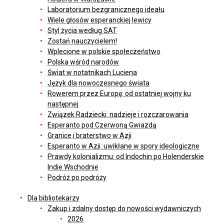
Laboratorium bezgranicznego ideału
Wiele głosów esperanckiej lewicy
Styl życia według SAT
Zostań nauczycielem!
Wplecione w polskie społeczeństwo
Polska wśród narodów
Świat w notatnikach Luciena
Język dla nowoczesnego świata
Rowerem przez Europę: od ostatniej wojny ku
następnej
Związek Radziecki: nadzieje i rozczarowania
Esperanto pod Czerwoną Gwiazdą
Granice i braterstwo w Azji
Esperanto w Azji: uwikłane w spory ideologiczne
Prawdy kolonializmu: od Indochin po Holenderskie
Indie Wschodnie
Podróż po podróży
Dla bibliotekarzy
Zakup i zdalny dostęp do nowości wydawniczych
2026