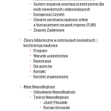
System wsparcia orientacji przestrzennej dla
osób niewidomych i słabowidzących
Dostępność Czytelń
Otwarte seminaria naukowe online
z tłumaczeniem na język migowy (PJM)
Zespoły Zadaniowe
Zbiory biblioteczne w instytucjach kościelnych –
konferencja naukowa
Program
Warunki uczestnictwa
Rejestracja
Dla autorów
Kontakt
Komitet organizacyjny
Aleje Niepodległości
Odzyskanie Niepodległości
Twórcy Niepodległości
Józef Piłsudski
Roman Dmowski