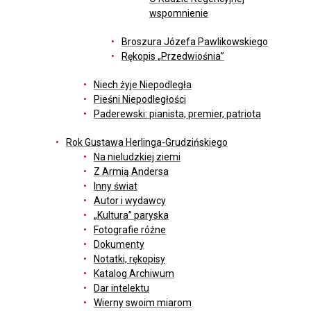
wspomnienie
Broszura Józefa Pawlikowskiego
Rękopis „Przedwiośnia”
Niech żyje Niepodległa
Pieśni Niepodległości
Paderewski: pianista, premier, patriota
Rok Gustawa Herlinga-Grudzińskiego
Na nieludzkiej ziemi
Z Armią Andersa
Inny świat
Autor i wydawcy
„Kultura” paryska
Fotografie różne
Dokumenty
Notatki, rękopisy
Katalog Archiwum
Dar intelektu
Wierny swoim miarom