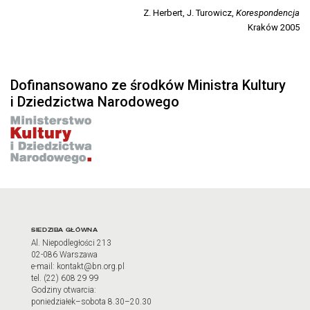
Z. Herbert, J. Turowicz,
Korespondencja
Kraków 2005
Dofinansowano ze środków Ministra Kultury
i Dziedzictwa Narodowego
Adres oraz godziny otwarci
SIEDZIBA GŁÓWNA
Al. Niepodległości 213
02-086 Warszawa
e-mail: kontakt@bn.org.pl
tel. (22) 608 29 99
Godziny otwarcia:
poniedziałek–sobota 8.30–20.30