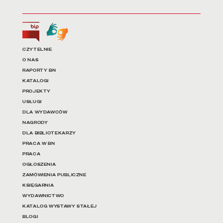
Biuletyn Informacji Publicznej
Tłumacz języka migowego
Linki do najważniejszych dz
CZYTELNIE
O NAS
RAPORTY BN
KATALOGI
PROJEKTY
USŁUGI
DLA WYDAWCÓW
NAGRODY
DLA BIBLIOTEKARZY
PRACA W BN
PRACA
OGŁOSZENIA
ZAMÓWIENIA PUBLICZNE
KSIĘGARNIA
WYDAWNICTWO
KATALOG WYSTAWY STAŁEJ
BLOGI