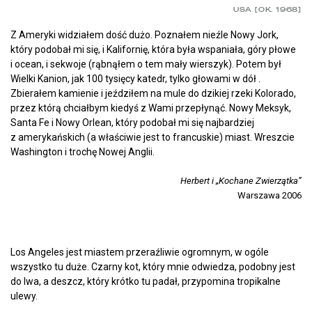
USA [OK. 1968]
Z Ameryki widziałem dość dużo. Poznałem nieźle Nowy Jork,
który podobał mi się, i Kalifornię, która była wspaniała, góry płowe
i ocean, i sekwoje (rąbnąłem o tem mały wierszyk). Potem był
Wielki Kanion, jak 100 tysięcy katedr, tylko głowami w dół .
Zbierałem kamienie i jeździłem na mule do dzikiej rzeki Kolorado,
przez którą chciałbym kiedyś z Wami przepłynąć. Nowy Meksyk,
Santa Fe i Nowy Orlean, który podobał mi się najbardziej
z amerykańskich (a właściwie jest to francuskie) miast. Wreszcie
Washington i trochę Nowej Anglii.
Herbert i „Kochane Zwierzątka”
Warszawa 2006
Los Angeles jest miastem przeraźliwie ogromnym, w ogóle
wszystko tu duże. Czarny kot, który mnie odwiedza, podobny jest
do lwa, a deszcz, który krótko tu padał, przypomina tropikalne
ulewy.