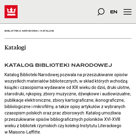
Katalogi - Biblioteka Na
Start
szukana fraza
Szukaj
EN
Men
BIBLIOTEKA NARODOWA
/
KATALOGI
Katalogi
KATALOG BIBLIOTEKI NARODOWEJ
Katalog Biblioteki Narodowej pozwala na przeszukiwanie opisów
wszystkich materiałów bibliotecznych, w skład których wchodzą:
książki i czasopisma wydawane od XIX wieku do dziś, druki ulotne,
starodruki, rękopisy, zbiory muzyczne, dźwiękowe i audiowizualne,
publikacje elektroniczne, zbiory kartograficzne, ikonograficzne,
bibliologiczne i mikrofilmy, a także opisy artykułów z wybranych
czasopism polskich oraz prac zbiorowych. Katalog umożliwia
przeszukiwanie opisów bibliograficznych poloników XVI-XVIII
wieku z bibliotek rzymskich czy kolekcji Instytutu Literackiego
w Maisons-Laffitte.