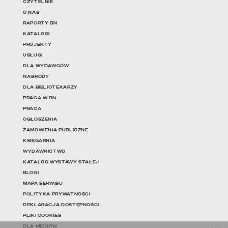
Linki do najważniejszych dz
CZYTELNIE
O NAS
RAPORTY BN
KATALOGI
PROJEKTY
USŁUGI
DLA WYDAWCÓW
NAGRODY
DLA BIBLIOTEKARZY
PRACA W BN
PRACA
OGŁOSZENIA
ZAMÓWIENIA PUBLICZNE
KSIĘGARNIA
WYDAWNICTWO
KATALOG WYSTAWY STAŁEJ
BLOGI
MAPA SERWISU
POLITYKA PRYWATNOŚCI
DEKLARACJA DOSTĘPNOŚCI
PLIKI COOKIES
DLA MEDIÓW