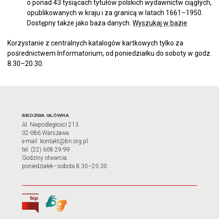
o ponad 43 tysiącach tytułów polskich wydawnictw ciągłych,
opublikowanych w kraju i za granicą w latach 1661–1950.
Dostępny także jako baza danych.
Wyszukaj w bazie
Korzystanie z centralnych katalogów kartkowych tylko za
pośrednictwem Informatorium, od poniedziałku do soboty w godz.
8.30–20.30.
Adres oraz godziny otwarci
SIEDZIBA GŁÓWNA
Al. Niepodległości 213
02-086 Warszawa
e-mail: kontakt@bn.org.pl
tel. (22) 608 29 99
Godziny otwarcia:
poniedziałek–sobota 8.30–20.30
Biuletyn Informacji Publicznej
Tłumacz języka migowego