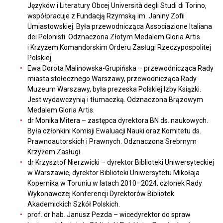
Języków i Literatury Obcej Università degli Studi di Torino,
współpracuje z Fundacją Rzymską im. Janiny Zofii
Umiastowskiej. Była przewodnicząca Associazione Italiana
dei Polonisti. Odznaczona Złotym Medalem Gloria Artis
i Krzyżem Komandorskim Orderu Zasługi Rzeczypospolitej
Polskiej.
Ewa Dorota Malinowska-Grupińska – przewodnicząca Rady
miasta stołecznego Warszawy, przewodnicząca Rady
Muzeum Warszawy, była prezeska Polskiej Izby Książki.
Jest wydawczynią i tłumaczką. Odznaczona Brązowym
Medalem Gloria Artis.
dr Monika Mitera – zastępca dyrektora BN ds. naukowych.
Była członkini Komisji Ewaluacji Nauki oraz Komitetu ds.
Prawnoautorskich i Prawnych. Odznaczona Srebrnym
Krzyżem Zasługi.
dr Krzysztof Nierzwicki – dyrektor Biblioteki Uniwersyteckiej
w Warszawie, dyrektor Biblioteki Uniwersytetu Mikołaja
Kopernika w Toruniu w latach 2010–2024, członek Rady
Wykonawczej Konferencji Dyrektorów Bibliotek
Akademickich Szkół Polskich.
prof. dr hab. Janusz Pezda – wicedyrektor do spraw