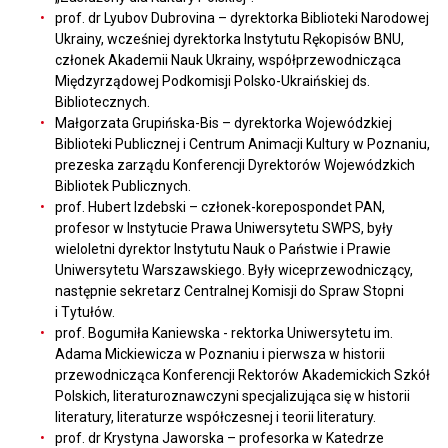
prof. dr Lyubov Dubrovina – dyrektorka Biblioteki Narodowej
Ukrainy, wcześniej dyrektorka Instytutu Rękopisów BNU,
członek Akademii Nauk Ukrainy, współprzewodnicząca
Międzyrządowej Podkomisji Polsko-Ukraińskiej ds.
Bibliotecznych.
Małgorzata Grupińska-Bis – dyrektorka Wojewódzkiej
Biblioteki Publicznej i Centrum Animacji Kultury w Poznaniu,
prezeska zarządu Konferencji Dyrektorów Wojewódzkich
Bibliotek Publicznych.
prof. Hubert Izdebski – członek-korepospondet PAN,
profesor w Instytucie Prawa Uniwersytetu SWPS, były
wieloletni dyrektor Instytutu Nauk o Państwie i Prawie
Uniwersytetu Warszawskiego. Były wiceprzewodniczący,
następnie sekretarz Centralnej Komisji do Spraw Stopni
i Tytułów.
prof. Bogumiła Kaniewska - rektorka Uniwersytetu im.
Adama Mickiewicza w Poznaniu i pierwsza w historii
przewodnicząca Konferencji Rektorów Akademickich Szkół
Polskich, literaturoznawczyni specjalizująca się w historii
literatury, literaturze współczesnej i teorii literatury.
prof. dr Krystyna Jaworska – profesorka w Katedrze