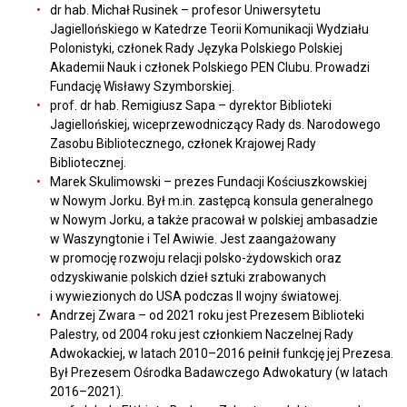
dr hab. Michał Rusinek – profesor Uniwersytetu
Jagiellońskiego w Katedrze Teorii Komunikacji Wydziału
Polonistyki, członek Rady Języka Polskiego Polskiej
Akademii Nauk i członek Polskiego PEN Clubu. Prowadzi
Fundację Wisławy Szymborskiej.
prof. dr hab. Remigiusz Sapa – dyrektor Biblioteki
Jagiellońskiej, wiceprzewodniczący Rady ds. Narodowego
Zasobu Bibliotecznego, członek Krajowej Rady
Bibliotecznej.
Marek Skulimowski – prezes Fundacji Kościuszkowskiej
w Nowym Jorku. Był m.in. zastępcą konsula generalnego
w Nowym Jorku, a także pracował w polskiej ambasadzie
w Waszyngtonie i Tel Awiwie. Jest zaangażowany
w promocję rozwoju relacji polsko-żydowskich oraz
odzyskiwanie polskich dzieł sztuki zrabowanych
i wywiezionych do USA podczas II wojny światowej.
Andrzej Zwara – od 2021 roku jest Prezesem Biblioteki
Palestry, od 2004 roku jest członkiem Naczelnej Rady
Adwokackiej, w latach 2010–2016 pełnił funkcję jej Prezesa.
Był Prezesem Ośrodka Badawczego Adwokatury (w latach
2016–2021).