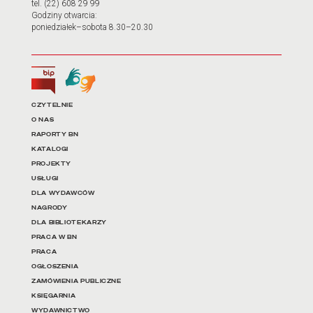
tel. (22) 608 29 99
Godziny otwarcia:
poniedziałek–sobota 8.30–20.30
Biuletyn Informacji Publicznej
Tłumacz języka migowego
Linki do najważniejszych dz
CZYTELNIE
O NAS
RAPORTY BN
KATALOGI
PROJEKTY
USŁUGI
DLA WYDAWCÓW
NAGRODY
DLA BIBLIOTEKARZY
PRACA W BN
PRACA
OGŁOSZENIA
ZAMÓWIENIA PUBLICZNE
KSIĘGARNIA
WYDAWNICTWO