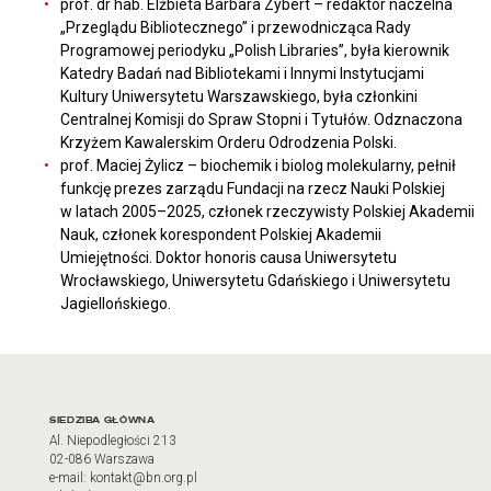
prof. dr hab. Elżbieta Barbara Zybert – redaktor naczelna
„Przeglądu Bibliotecznego” i przewodnicząca Rady
Programowej periodyku „Polish Libraries”, była kierownik
Katedry Badań nad Bibliotekami i Innymi Instytucjami
Kultury Uniwersytetu Warszawskiego, była członkini
Centralnej Komisji do Spraw Stopni i Tytułów. Odznaczona
Krzyżem Kawalerskim Orderu Odrodzenia Polski.
prof. Maciej Żylicz – biochemik i biolog molekularny, pełnił
funkcję prezes zarządu Fundacji na rzecz Nauki Polskiej
w latach 2005–2025, członek rzeczywisty Polskiej Akademii
Nauk, członek korespondent Polskiej Akademii
Umiejętności. Doktor honoris causa Uniwersytetu
Wrocławskiego, Uniwersytetu Gdańskiego i Uniwersytetu
Jagiellońskiego.
Adres oraz godziny otwarci
SIEDZIBA GŁÓWNA
Al. Niepodległości 213
02-086 Warszawa
e-mail: kontakt@bn.org.pl