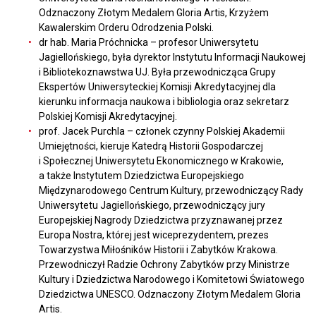
Odznaczony Złotym Medalem Gloria Artis, Krzyżem
Kawalerskim Orderu Odrodzenia Polski.
dr hab. Maria Próchnicka – profesor Uniwersytetu
Jagiellońskiego, była dyrektor Instytutu Informacji Naukowej
i Bibliotekoznawstwa UJ. Była przewodnicząca Grupy
Ekspertów Uniwersyteckiej Komisji Akredytacyjnej dla
kierunku informacja naukowa i bibliologia oraz sekretarz
Polskiej Komisji Akredytacyjnej.
prof. Jacek Purchla – członek czynny Polskiej Akademii
Umiejętności, kieruje Katedrą Historii Gospodarczej
i Społecznej Uniwersytetu Ekonomicznego w Krakowie,
a także Instytutem Dziedzictwa Europejskiego
Międzynarodowego Centrum Kultury, przewodniczący Rady
Uniwersytetu Jagiellońskiego, przewodniczący jury
Europejskiej Nagrody Dziedzictwa przyznawanej przez
Europa Nostra, której jest wiceprezydentem, prezes
Towarzystwa Miłośników Historii i Zabytków Krakowa.
Przewodniczył Radzie Ochrony Zabytków przy Ministrze
Kultury i Dziedzictwa Narodowego i Komitetowi Światowego
Dziedzictwa UNESCO. Odznaczony Złotym Medalem Gloria
Artis.