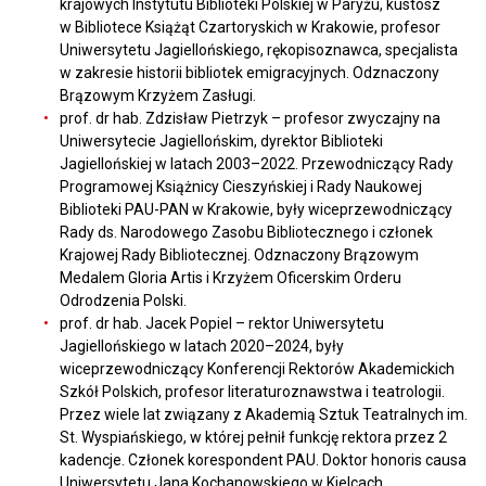
krajowych Instytutu Biblioteki Polskiej w Paryżu, kustosz
w Bibliotece Książąt Czartoryskich w Krakowie, profesor
Uniwersytetu Jagiellońskiego, rękopisoznawca, specjalista
w zakresie historii bibliotek emigracyjnych. Odznaczony
Brązowym Krzyżem Zasługi.
prof. dr hab. Zdzisław Pietrzyk – profesor zwyczajny na
Uniwersytecie Jagiellońskim, dyrektor Biblioteki
Jagiellońskiej w latach 2003–2022. Przewodniczący Rady
Programowej Książnicy Cieszyńskiej i Rady Naukowej
Biblioteki PAU-PAN w Krakowie, były wiceprzewodniczący
Rady ds. Narodowego Zasobu Bibliotecznego i członek
Krajowej Rady Bibliotecznej. Odznaczony Brązowym
Medalem Gloria Artis i Krzyżem Oficerskim Orderu
Odrodzenia Polski.
prof. dr hab. Jacek Popiel – rektor Uniwersytetu
Jagiellońskiego w latach 2020–2024, były
wiceprzewodniczący Konferencji Rektorów Akademickich
Szkół Polskich, profesor literaturoznawstwa i teatrologii.
Przez wiele lat związany z Akademią Sztuk Teatralnych im.
St. Wyspiańskiego, w której pełnił funkcję rektora przez 2
kadencje. Członek korespondent PAU. Doktor honoris causa
Uniwersytetu Jana Kochanowskiego w Kielcach.