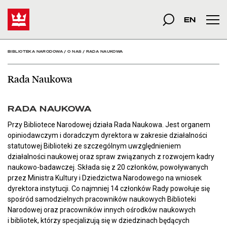
Rada Naukowa - Bibliot
Start
szukana fraza
Szukaj
EN
Men
BIBLIOTEKA NARODOWA
/
O NAS
/
RADA NAUKOWA
Rada Naukowa
RADA NAUKOWA
Przy Bibliotece Narodowej działa Rada Naukowa. Jest organem
opiniodawczym i doradczym dyrektora w zakresie działalności
statutowej Biblioteki ze szczególnym uwzględnieniem
działalności naukowej oraz spraw związanych z rozwojem kadry
naukowo-badawczej. Składa się z 20 członków, powoływanych
przez Ministra Kultury i Dziedzictwa Narodowego na wniosek
dyrektora instytucji. Co najmniej 14 członków Rady powołuje się
spośród samodzielnych pracowników naukowych Biblioteki
Narodowej oraz pracowników innych ośrodków naukowych
i bibliotek, którzy specjalizują się w dziedzinach będących