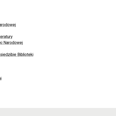
Narodowej
eratury
ki Narodowej
edzibie Biblioteki
i