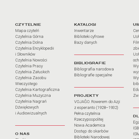
arcia
Linki do najważniejszych dz
CZYTELNIE
KATALOGI
US
Mapa czytelń
Inwentarze
Cen
Czytelnia Górna
Biblioteki cyfrowe
Usł
Czytelnia Dolna
Bazy danych
Fil
Czytelnia Encyklopedii
zb
i Słowników
Usł
Czytelnia Nowości
och
BIBLIOGRAFIE
Czytelnia Prasy
Wy
Bibliografia narodowa
Czytelnia Załuskich
wy
Bibliografie specjalne
Czytelnia Zasobu
Wy
Wieczystego
bib
Czytelnia Kartograficzna
Ed
Czytelnia Muzyczna
PROJEKTY
Zw
Czytelnia Nagrań
VOJAĜO. Rowerem do Azji
Dźwiękowych
z esperanto (1928–1932)
i Audiowizualnych
Pełna czytelnia
D
Rzeczypospolitej
Eg
Nowa Academica
IS
Dostęp do skarbów
O NAS
IS
Biblioteki Narodowej