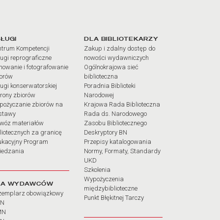
iałów
ŁUGI
DLA BIBLIOTEKARZY
trum Kompetencji
Zakup i zdalny dostęp do
ugi reprograficzne
nowości wydawniczych
mowanie i fotografowanie
Ogólnokrajowa sieć
iorów
biblioteczna
ugi konserwatorskiej
Poradnia Biblioteki
rony zbiorów
Narodowej
pożyczanie zbiorów na
Krajowa Rada Biblioteczna
stawy
Rada ds. Narodowego
wóz materiałów
Zasobu Bibliotecznego
liotecznych za granicę
Deskryptory BN
ukacyjny Program
Przepisy katalogowania
iedzania
Normy, Formaty, Standardy
UKD
Szkolenia
Wypożyczenia
LA WYDAWCÓW
międzybiblioteczne
zemplarz obowiązkowy
Punkt Błękitnej Tarczy
BN
MN