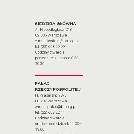
Adres oraz godziny otw
SIEDZIBA GŁÓWNA
Al. Niepodległości 213
02-086 Warszawa
e-mail: kontakt@bn.org.pl
tel. (22) 608 29 99
Godziny otwarcia:
poniedziałek–sobota 8.30–
20.30
PAŁAC
RZECZYPOSPOLITEJ
Pl. Krasińskich 3/5
00-207 Warszawa
e-mail: palac@bn.org.pl
tel. (22) 608 22 44
Godziny otwarcia:
środa–poniedziałek 11.00–
19.00