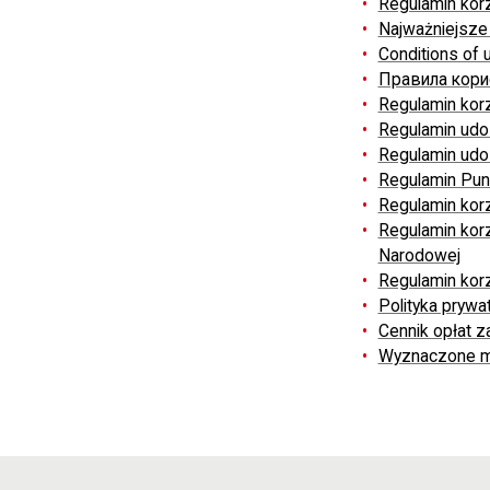
Regulamin korz
Najważniejsze 
Conditions of u
Правила кори
Regulamin korz
Regulamin udos
Regulamin udos
Regulamin Pun
Regulamin korz
Regulamin korz
Narodowej
Regulamin korz
Polityka prywa
Cennik opłat za
Wyznaczone mi