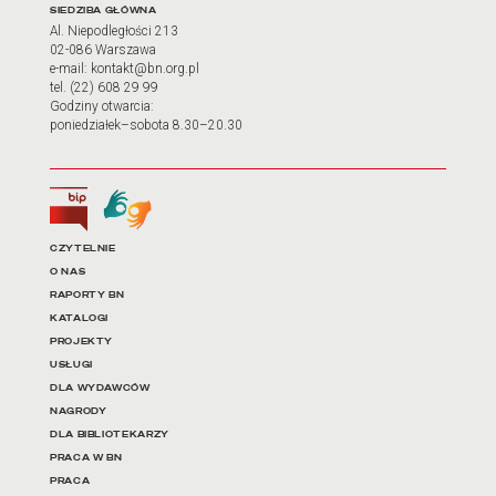
Adres oraz godziny otwarci
SIEDZIBA GŁÓWNA
Al. Niepodległości 213
02-086 Warszawa
e-mail: kontakt@bn.org.pl
tel. (22) 608 29 99
Godziny otwarcia:
poniedziałek–sobota 8.30–20.30
Biuletyn Informacji Publicznej
Tłumacz języka migowego
Linki do najważniejszych dz
CZYTELNIE
O NAS
RAPORTY BN
KATALOGI
PROJEKTY
USŁUGI
DLA WYDAWCÓW
NAGRODY
DLA BIBLIOTEKARZY
PRACA W BN
PRACA