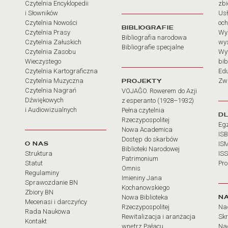
Czytelnia Encyklopedii
zb
i Słowników
Usł
Czytelnia Nowości
och
BIBLIOGRAFIE
Czytelnia Prasy
Wy
Bibliografia narodowa
Czytelnia Załuskich
wy
Bibliografie specjalne
Czytelnia Zasobu
Wy
Wieczystego
bib
Czytelnia Kartograficzna
Ed
Czytelnia Muzyczna
PROJEKTY
Zw
Czytelnia Nagrań
VOJAĜO. Rowerem do Azji
Dźwiękowych
z esperanto (1928–1932)
i Audiowizualnych
Pełna czytelnia
D
Rzeczypospolitej
Eg
Nowa Academica
IS
Dostęp do skarbów
O NAS
IS
Biblioteki Narodowej
Struktura
IS
Patrimonium
Statut
Pr
Omnis
Regulaminy
Imieniny Jana
Sprawozdanie BN
Kochanowskiego
Zbiory BN
N
Nowa Biblioteka
Mecenasi i darczyńcy
Rzeczypospolitej
Na
Rada Naukowa
Rewitalizacja i aranżacja
Sk
Kontakt
wnętrz Pałacu
Nag