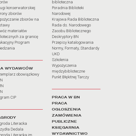
iorów
biblioteczna
ugi konserwatorskiej
Poradnia Biblioteki
rony zbiorów
Narodowej
pożyczanie zbiorów na
Krajowa Rada Biblioteczna
stawy
Rada ds. Narodowego
wóz materiałów
Zasobu Bibliotecznego
liotecznych za granicę
Deskryptory BN
ukacyjny Program
Przepisy katalogowania
iedzania
Normy, Formaty, Standardy
UKD
Szkolenia
Wypożyczenia
LA WYDAWCÓW
międzybiblioteczne
zemplarz obowiązkowy
Punkt Błękitnej Tarczy
BN
MN
SN
PRACA W BN
ogram CIP
PRACA
OGŁOSZENIA
ZAMÓWIENIA
AGRODY
PUBLICZNE
groda Literacka
KSIĘGARNIA
rzydła Dedala
WYDAWNICTWO
roda Literacka im.