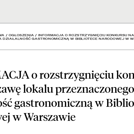
ięciu konkursu na dzier
WA
/
OGŁOSZENIA
/
INFORMACJA O ROZSTRZYGNIĘCIU KONKURSU NA
 DZIAŁALNOŚĆ GASTRONOMICZNĄ W BIBLIOTECE NARODOWEJ W 
CJA o rozstrzygnięciu ko
żawę lokalu przeznaczonego
ość gastronomiczną w Biblio
ej w Warszawie