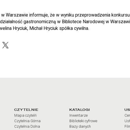
 w Warszawie informuje, że w wyniku przeprowadzenia konkursu 
ziałalność gastronomiczną w Bibliotece Narodowej w Warszawie
lina Hryciuk, Michał Hryciuk spółka cywilna.
acebook
X
arcia
Linki do najważniejszych dz
CZYTELNIE
KATALOGI
US
Mapa czytelń
Inwentarze
Cen
Czytelnia Górna
Biblioteki cyfrowe
Usł
Czytelnia Dolna
Bazy danych
Fil