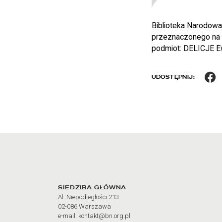
Biblioteka Narodowa
przeznaczonego na d
podmiot: DELICJE Ewe
F
UDOSTĘPNIJ:
Adres oraz godziny otw
SIEDZIBA GŁÓWNA
Al. Niepodległości 213
02-086 Warszawa
e-mail: kontakt@bn.org.pl