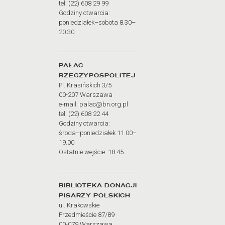
tel. (22) 608 29 99
Godziny otwarcia:
poniedziałek–sobota 8.30–
20.30
PAŁAC
RZECZYPOSPOLITEJ
Pl. Krasińskich 3/5
00-207 Warszawa
e-mail: palac@bn.org.pl
tel. (22) 608 22 44
Godziny otwarcia:
środa–poniedziałek 11.00–
19.00
Ostatnie wejście: 18:45
BIBLIOTEKA DONACJI
PISARZY POLSKICH
ul. Krakowskie
Przedmieście 87/89
00-079 Warszawa