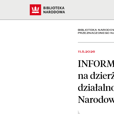
INFORMACJA o rozstrzygn
Start
BIBLIOTEKA NARODO
PRZEZNACZONEGO NA
11.5.2026
INFORMA
na dzier
działaln
Narodow