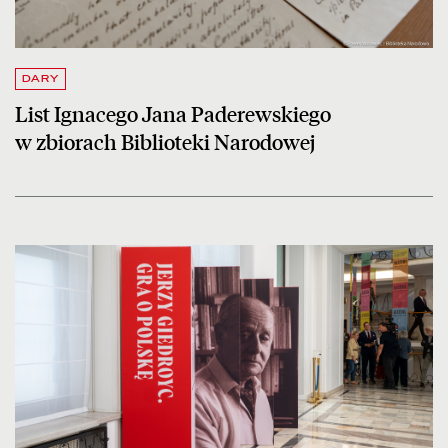
DARY
List Ignacego Jana Paderewskiego
w zbiorach Biblioteki Narodowej
czytaj więcej o Wernisaż wystawy
Jerzy Giedroyc. Gra o Polskę
w Sena