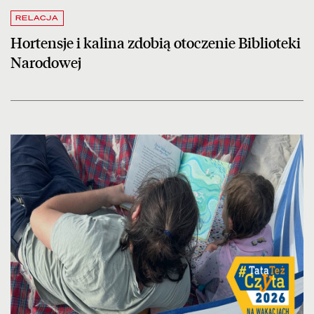
RELACJA
Hortensje i kalina zdobią otoczenie Biblioteki
Narodowej
czytaj więcej o Kampania #TataTeżCzyta w letniej odsłonie