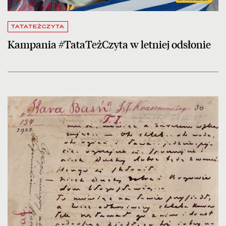
TATATEŻCZYTA
Kampania #TataTeżCzyta w letniej odsłonie
czytaj więcej o 214. rocznica urodzin Józefa Ignacego Kraszewskieg