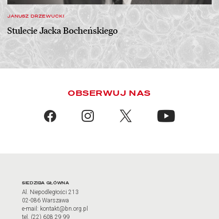
JANUSZ DRZEWUCKI
Stulecie Jacka Bocheńskiego
OBSERWUJ NAS
Facebook
Instagram
X
YouTub
Adres oraz godziny otwarci
SIEDZIBA GŁÓWNA
Al. Niepodległości 213
02-086 Warszawa
e-mail: kontakt@bn.org.pl
tel. (22) 608 29 99