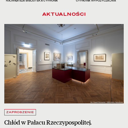
NAJWIĘKSZA BIBLIOTEKA CYFROWA
CYFROWA WYPOŻYCZALNIA
AKTUALNOŚCI
czytaj więcej o Chłód w Pałacu Rzeczypospolitej. Zapraszamy na be
ZAPROSZENIE
Chłód w Pałacu Rzeczypospolitej.