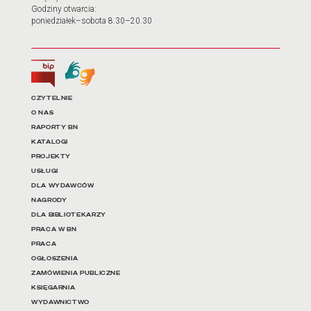
Godziny otwarcia:
poniedziałek–sobota 8.30–20.30
Biuletyn Informacji Publicznej
Tłumacz języka migowego
Linki do najważniejszych dz
CZYTELNIE
O NAS
RAPORTY BN
KATALOGI
PROJEKTY
USŁUGI
DLA WYDAWCÓW
NAGRODY
DLA BIBLIOTEKARZY
PRACA W BN
PRACA
OGŁOSZENIA
ZAMÓWIENIA PUBLICZNE
KSIĘGARNIA
WYDAWNICTWO