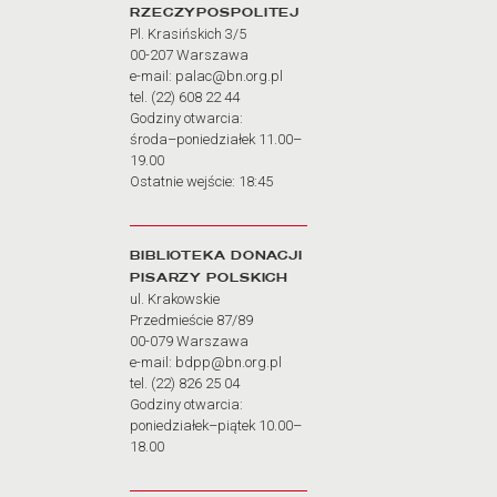
RZECZYPOSPOLITEJ
Pl. Krasińskich 3/5
00-207 Warszawa
e-mail: palac@bn.org.pl
tel. (22) 608 22 44
Godziny otwarcia:
środa–poniedziałek 11.00–
19.00
Ostatnie wejście: 18:45
BIBLIOTEKA DONACJI
PISARZY POLSKICH
ul. Krakowskie
Przedmieście 87/89
00-079 Warszawa
e-mail: bdpp@bn.org.pl
tel. (22) 826 25 04
Godziny otwarcia:
poniedziałek–piątek 10.00–
18.00