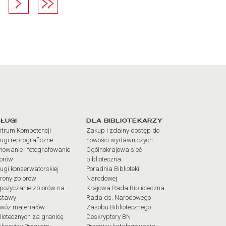
na
Następna strona
Ostatnia strona
iałów
ŁUGI
DLA BIBLIOTEKARZY
trum Kompetencji
Zakup i zdalny dostęp do
ugi reprograficzne
nowości wydawniczych
mowanie i fotografowanie
Ogólnokrajowa sieć
iorów
biblioteczna
ugi konserwatorskiej
Poradnia Biblioteki
rony zbiorów
Narodowej
pożyczanie zbiorów na
Krajowa Rada Biblioteczna
stawy
Rada ds. Narodowego
wóz materiałów
Zasobu Bibliotecznego
liotecznych za granicę
Deskryptory BN