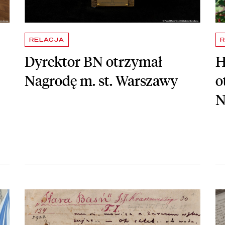
RELACJA
R
Dyrektor BN otrzymał
H
Nagrodę m. st. Warszawy
o
N
dsłonie
czytaj więcej o 214. rocznica urodzin Józefa Ignacego Kraszew
czy