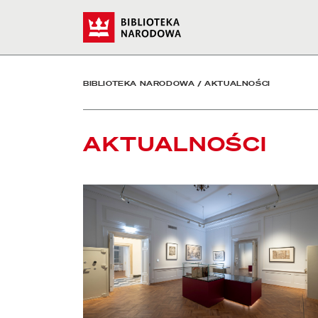
Aktualności - Biblioteka
Start
BIBLIOTEKA NARODOWA
/
AKTUALNOŚCI
AKTUALNOŚCI
czytaj więcej o Chłód w Pałacu Rzeczypospolitej. Z