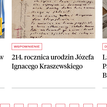
WSPOMNIENIE
 w
214. rocznica urodzin Józefa
L
Ignacego Kraszewskiego
P
B