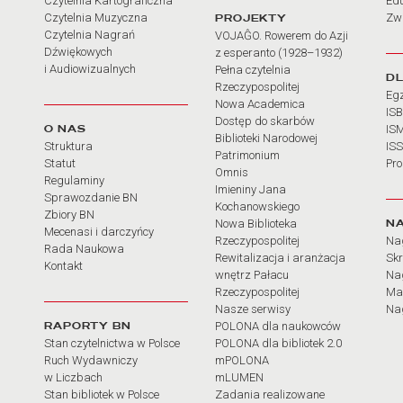
Czytelnia Kartograficzna
Ed
Czytelnia Muzyczna
PROJEKTY
Zw
Czytelnia Nagrań
VOJAĜO. Rowerem do Azji
Dźwiękowych
z esperanto (1928–1932)
i Audiowizualnych
Pełna czytelnia
D
Rzeczypospolitej
Eg
Nowa Academica
IS
Dostęp do skarbów
O NAS
IS
Biblioteki Narodowej
Struktura
IS
Patrimonium
Statut
Pr
Omnis
Regulaminy
Imieniny Jana
Sprawozdanie BN
Kochanowskiego
Zbiory BN
N
Nowa Biblioteka
Mecenasi i darczyńcy
Rzeczypospolitej
Na
Rada Naukowa
Rewitalizacja i aranżacja
Sk
Kontakt
wnętrz Pałacu
Nag
Rzeczypospolitej
Ma
Nasze serwisy
Nag
RAPORTY BN
POLONA dla naukowców
Stan czytelnictwa w Polsce
POLONA dla bibliotek 2.0
Ruch Wydawniczy
mPOLONA
w Liczbach
mLUMEN
Stan bibliotek w Polsce
Zadania realizowane