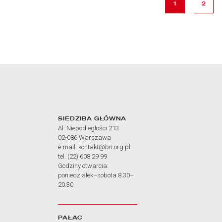
strona
strona
1
2
Adres oraz godziny otw
SIEDZIBA GŁÓWNA
Al. Niepodległości 213
02-086 Warszawa
e-mail: kontakt@bn.org.pl
tel. (22) 608 29 99
Godziny otwarcia:
poniedziałek–sobota 8.30–
20.30
PAŁAC