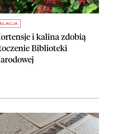
ELACJA
ortensje i kalina zdobią
toczenie Biblioteki
arodowej
skiego
taj więcej o List Ignacego Jana Paderewskiego w zbiorach Biblioteki N