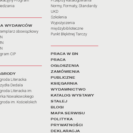
ukacyjny Program
Przepisy katalogowania
iedzania
Normy, Formaty, Standardy
UKD
Szkolenia
Wypożyczenia
LA WYDAWCÓW
międzybiblioteczne
zemplarz obowiązkowy
Punkt Błękitnej Tarczy
BN
MN
SN
PRACA W BN
ogram CIP
PRACA
OGŁOSZENIA
ZAMÓWIENIA
AGRODY
PUBLICZNE
groda Literacka
KSIĘGARNIA
rzydła Dedala
WYDAWNICTWO
roda Literacka im.
KATALOG WYSTAWY
rka Nowakowskiego
STAŁEJ
roda im. Kościelskich
BLOGI
MAPA SERWISU
POLITYKA
PRYWATNOŚCI
DEKLARACJA