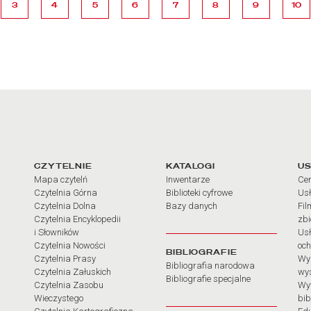
strona
strona
strona
strona
strona
strona
strona
stro
3
4
5
6
7
8
9
10
arcia
Linki do najważniejszych dz
CZYTELNIE
KATALOGI
US
Mapa czytelń
Inwentarze
Cen
Czytelnia Górna
Biblioteki cyfrowe
Usł
Czytelnia Dolna
Bazy danych
Fil
Czytelnia Encyklopedii
zb
i Słowników
Usł
Czytelnia Nowości
och
BIBLIOGRAFIE
Czytelnia Prasy
Wy
Bibliografia narodowa
Czytelnia Załuskich
wy
Bibliografie specjalne
Czytelnia Zasobu
Wy
Wieczystego
bib