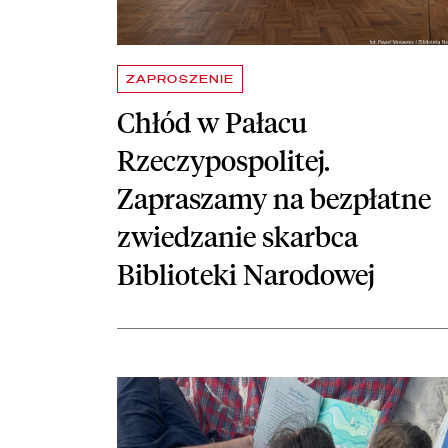
ZAPROSZENIE
Chłód w Pałacu
Rzeczypospolitej.
Zapraszamy na bezpłatne
zwiedzanie skarbca
Biblioteki Narodowej
czytaj więcej o Kampania #TataTeżCzyta w letniej o