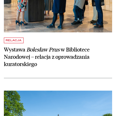
RELACJA
Wystawa
Bolesław Prus
w Bibliotece
Narodowej – relacja z oprowadzania
kuratorskiego
czytaj więcej o Zaręczyny przy rękopisie „Nad Niemnem”? Pałac łącz