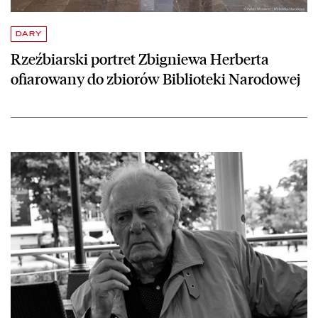
DARY
Rzeźbiarski portret Zbigniewa Herberta
ofiarowany do zbiorów Biblioteki Narodowej
czytaj więcej o Wiesław Myśliwski. Spotkanie z Mistrzem w Pałacu R