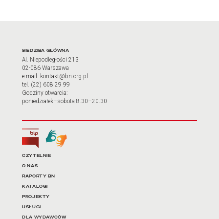
Adres oraz godziny otwarci
SIEDZIBA GŁÓWNA
Al. Niepodległości 213
02-086 Warszawa
e-mail: kontakt@bn.org.pl
tel. (22) 608 29 99
Godziny otwarcia:
poniedziałek–sobota 8.30–20.30
Biuletyn Informacji Publicznej
Tłumacz języka migowego
Linki do najważniejszych dz
CZYTELNIE
O NAS
RAPORTY BN
KATALOGI
PROJEKTY
USŁUGI
DLA WYDAWCÓW