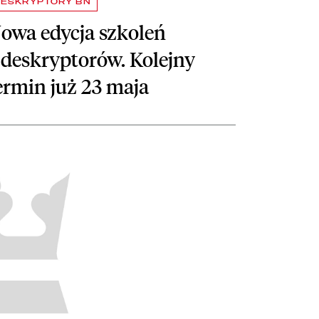
ESKRYPTORY BN
owa edycja szkoleń
 deskryptorów. Kolejny
ermin już 23 maja
 Termin szkolenia 9 maja
taj więcej o Dobór nowości do bibliotecznych księgozbiorów dla dzieci i