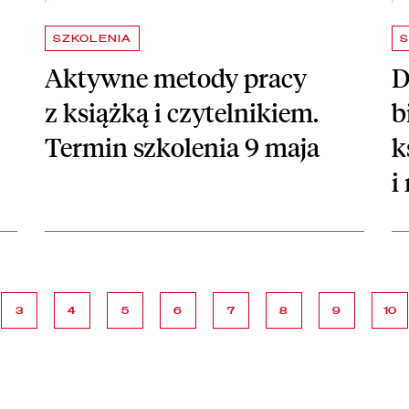
SZKOLENIA
S
Aktywne metody pracy
D
z książką i czytelnikiem.
b
Termin szkolenia 9 maja
k
i
strona
strona
strona
strona
strona
strona
strona
stro
3
4
5
6
7
8
9
10