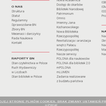
Nowa Academica
IS
Dostęp do skarbów
O NAS
IS
Biblioteki Narodowej
Struktura
IS
Patrimonium
Statut
Pr
Omnis
Regulaminy
Imieniny Jana
Sprawozdanie BN
Kochanowskiego
Zbiory BN
N
Nowa Biblioteka
Mecenasi i darczyńcy
Rzeczypospolitej
Na
Rada Naukowa
Rewitalizacja i aranżacja
Sk
Kontakt
wnętrz Pałacu
Nag
Rzeczypospolitej
Ma
Nasze serwisy
Nag
RAPORTY BN
POLONA dla naukowców
Stan czytelnictwa w Polsce
POLONA dla bibliotek 2.0
Ruch Wydawniczy
mPOLONA
w Liczbach
mLUMEN
Stan bibliotek w Polsce
Zadania realizowane
z budżetu państwa
JEJ STRONIE PLIKÓW COOKIES. BRAK ZMIANY USTAWIEŃ P
UŻYCIE