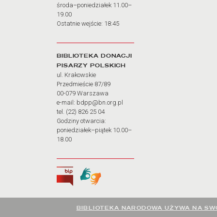
środa–poniedziałek 11.00–
19.00
Ostatnie wejście: 18:45
BIBLIOTEKA DONACJI
PISARZY POLSKICH
ul. Krakowskie
Przedmieście 87/89
00-079 Warszawa
e-mail: bdpp@bn.org.pl
tel. (22) 826 25 04
Godziny otwarcia:
poniedziałek–piątek 10.00–
18.00
Biuletyn Informacji Publicznej
Tłumacz języka migowego
BIBLIOTEKA NARODOWA UŻYWA NA SWO