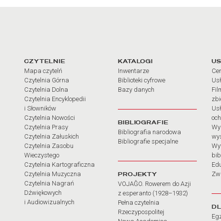
arcia
Linki do najważniejszych dz
CZYTELNIE
KATALOGI
US
Mapa czytelń
Inwentarze
Cen
Czytelnia Górna
Biblioteki cyfrowe
Usł
Czytelnia Dolna
Bazy danych
Fil
Czytelnia Encyklopedii
zb
i Słowników
Usł
Czytelnia Nowości
och
BIBLIOGRAFIE
Czytelnia Prasy
Wy
Bibliografia narodowa
Czytelnia Załuskich
wy
Bibliografie specjalne
Czytelnia Zasobu
Wy
Wieczystego
bib
Czytelnia Kartograficzna
Ed
Czytelnia Muzyczna
PROJEKTY
Zw
Czytelnia Nagrań
VOJAĜO. Rowerem do Azji
Dźwiękowych
z esperanto (1928–1932)
i Audiowizualnych
Pełna czytelnia
D
Rzeczypospolitej
Eg