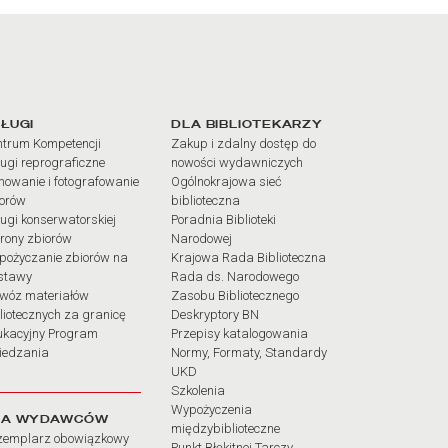
iałów
ŁUGI
DLA BIBLIOTEKARZY
trum Kompetencji
Zakup i zdalny dostęp do
ugi reprograficzne
nowości wydawniczych
mowanie i fotografowanie
Ogólnokrajowa sieć
iorów
biblioteczna
ugi konserwatorskiej
Poradnia Biblioteki
rony zbiorów
Narodowej
pożyczanie zbiorów na
Krajowa Rada Biblioteczna
stawy
Rada ds. Narodowego
wóz materiałów
Zasobu Bibliotecznego
liotecznych za granicę
Deskryptory BN
ukacyjny Program
Przepisy katalogowania
iedzania
Normy, Formaty, Standardy
UKD
Szkolenia
Wypożyczenia
LA WYDAWCÓW
międzybiblioteczne
zemplarz obowiązkowy
Punkt Błękitnej Tarczy