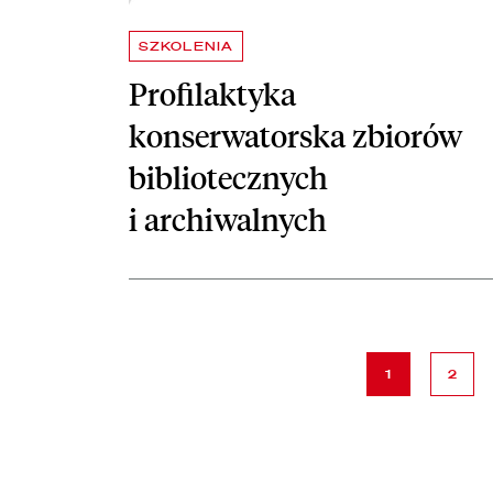
SZKOLENIA
Profilaktyka
konserwatorska zbiorów
bibliotecznych
i archiwalnych
strona
strona
1
2