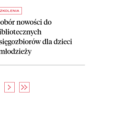
ZKOLENIA
obór nowości do
ibliotecznych
sięgozbiorów dla dzieci
 młodzieży
na
Następna strona
Ostatnia strona