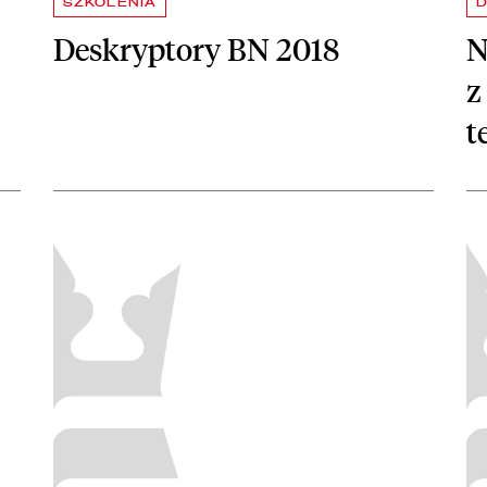
SZKOLENIA
D
Deskryptory BN 2018
N
z
t
bibliotecznych i archiwalnych
czytaj więcej o Aktywne metody pracy z książką i czytelnikiem.
czy