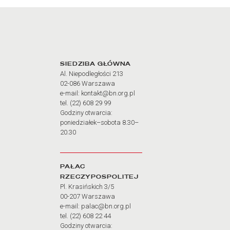
Adres oraz godziny otw
SIEDZIBA GŁÓWNA
Al. Niepodległości 213
02-086 Warszawa
e-mail: kontakt@bn.org.pl
tel. (22) 608 29 99
Godziny otwarcia:
poniedziałek–sobota 8.30–
20.30
PAŁAC
RZECZYPOSPOLITEJ
Pl. Krasińskich 3/5
00-207 Warszawa
e-mail: palac@bn.org.pl
tel. (22) 608 22 44
Godziny otwarcia: