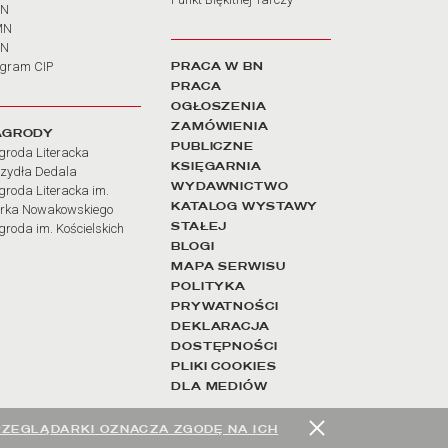
BN
MN
SN
PRACA W BN
ogram CIP
PRACA
OGŁOSZENIA
ZAMÓWIENIA
AGRODY
PUBLICZNE
groda Literacka
KSIĘGARNIA
rzydła Dedala
WYDAWNICTWO
roda Literacka im.
KATALOG WYSTAWY
rka Nowakowskiego
STAŁEJ
roda im. Kościelskich
BLOGI
MAPA SERWISU
POLITYKA
PRYWATNOŚCI
DEKLARACJA
DOSTĘPNOŚCI
PLIKI COOKIES
DLA MEDIÓW
RZEGLĄDARKI OZNACZA ZGODĘ NA ICH