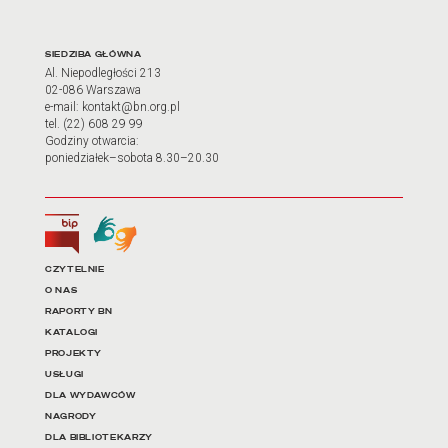
Adres oraz godziny otwarci
SIEDZIBA GŁÓWNA
Al. Niepodległości 213
02-086 Warszawa
e-mail: kontakt@bn.org.pl
tel. (22) 608 29 99
Godziny otwarcia:
poniedziałek–sobota 8.30–20.30
Biuletyn Informacji Publicznej
Tłumacz języka migowego
Linki do najważniejszych dz
CZYTELNIE
O NAS
RAPORTY BN
KATALOGI
PROJEKTY
USŁUGI
DLA WYDAWCÓW
NAGRODY
DLA BIBLIOTEKARZY