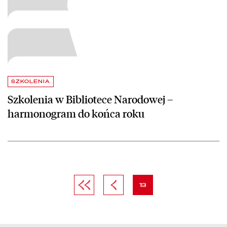
SZKOLENIA
Szkolenia w Bibliotece Narodowej –
harmonogram do końca roku
Pierwsza strona
Poprzednia strona
strona
13