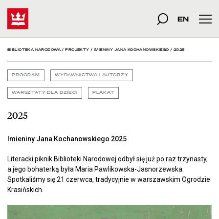
2025 - Biblioteka Narod
Start
szukana fraza
Szukaj
EN
Men
BIBLIOTEKA NARODOWA
/
PROJEKTY
/
IMIENINY JANA KOCHANOWSKIEGO
/
2025
PROGRAM
WYDAWNICTWA I AUTORZY
WARSZTATY DLA DZIECI
PLAKAT
2025
Imieniny Jana Kochanowskiego 2025
Literacki piknik Biblioteki Narodowej odbył się już po raz trzynasty,
a jego bohaterką była Maria Pawlikowska-Jasnorzewska.
Spotkaliśmy się 21 czerwca, tradycyjnie w warszawskim Ogrodzie
Krasińskich.