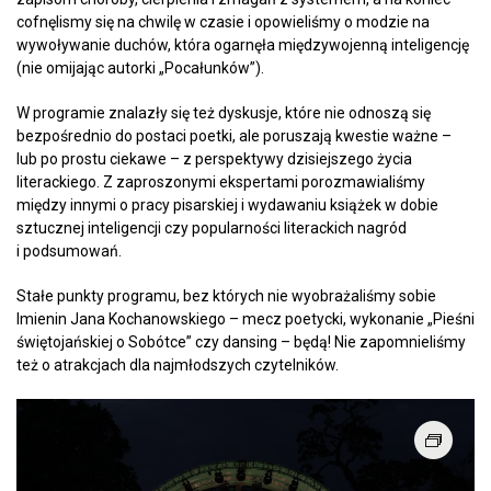
cofnęlismy się na chwilę w czasie i opowieliśmy o modzie na
wywoływanie duchów, która ogarnęła międzywojenną inteligencję
(nie omijając autorki „Pocałunków”).
W programie znalazły się też dyskusje, które nie odnoszą się
bezpośrednio do postaci poetki, ale poruszają kwestie ważne –
lub po prostu ciekawe – z perspektywy dzisiejszego życia
literackiego. Z zaproszonymi ekspertami porozmawialiśmy
między innymi o pracy pisarskiej i wydawaniu książek w dobie
sztucznej inteligencji czy popularności literackich nagród
i podsumowań.
Stałe punkty programu, bez których nie wyobrażaliśmy sobie
Imienin Jana Kochanowskiego – mecz poetycki, wykonanie „Pieśni
świętojańskiej o Sobótce” czy dansing – będą! Nie zapomnieliśmy
też o atrakcjach dla najmłodszych czytelników.