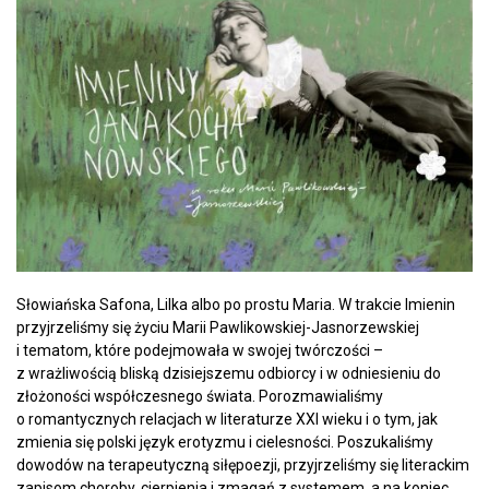
Słowiańska Safona, Lilka albo po prostu Maria. W trakcie Imienin
przyjrzeliśmy się życiu Marii Pawlikowskiej-Jasnorzewskiej
i tematom, które podejmowała w swojej twórczości –
z wrażliwością bliską dzisiejszemu odbiorcy i w odniesieniu do
złożoności współczesnego świata. Porozmawialiśmy
o romantycznych relacjach w literaturze XXI wieku i o tym, jak
zmienia się polski język erotyzmu i cielesności. Poszukaliśmy
dowodów na terapeutyczną siłępoezji, przyjrzeliśmy się literackim
zapisom choroby, cierpienia i zmagań z systemem, a na koniec