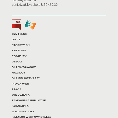
Godziny otwarcia:
poniedziałek–sobota 8.30–20.30
Biuletyn Informacji Publicznej
Tłumacz języka migowego
Linki do najważniejszych dz
CZYTELNIE
O NAS
RAPORTY BN
KATALOGI
PROJEKTY
USŁUGI
DLA WYDAWCÓW
NAGRODY
DLA BIBLIOTEKARZY
PRACA W BN
PRACA
OGŁOSZENIA
ZAMÓWIENIA PUBLICZNE
KSIĘGARNIA
WYDAWNICTWO
KATALOG WYSTAWY STAŁEJ