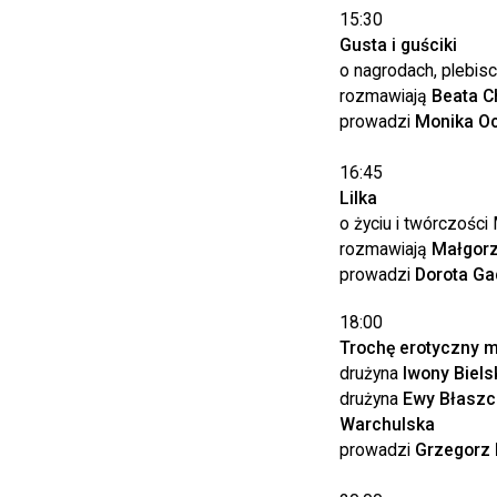
15:30
Gusta i guściki
o nagrodach, plebis
rozmawiają
Beata C
prowadzi
Monika O
16:45
Lilka
o życiu i twórczości
rozmawiają
Małgorz
prowadzi
Dorota Ga
18:00
Trochę erotyczny m
drużyna
Iwony Biels
drużyna
Ewy Błaszc
Warchulska
prowadzi
Grzegorz