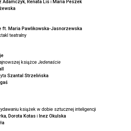
z Adamczyk
,
Renata
Lis
i
Maria
Peszek
użewska
e ft. Maria Pawlikowska-Jasnorzewska
akl teatralny
je
 najnowszej książce
Jedenaście
ll
zyta
Szantal Strzelińska
ogaś
 wydawaniu książek w dobie sztucznej inteligencji
rka
,
Dorota Kotas
i
Inez
Okulska
ła