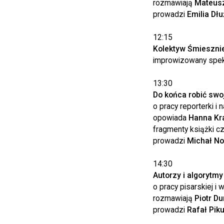
rozmawiają
Mateus
prowadzi
Emilia Dł
12:15
Kolektyw Śmieszni
improwizowany spekt
13:30
Do końca robić swo
o pracy reporterki i
opowiada
Hanna Kra
fragmenty książki c
prowadzi
Michał N
14:30
Autorzy i algorytmy
o pracy pisarskiej i
rozmawiają
Piotr
Du
prowadzi
Rafał Piku