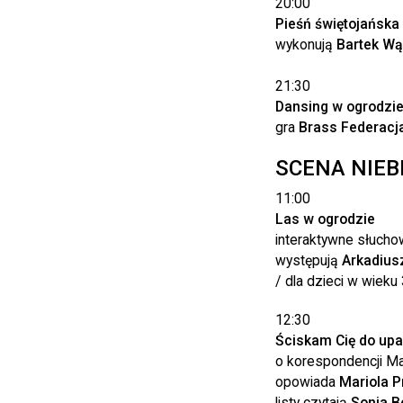
20:00
Pieśń świętojańska
wykonują
Bartek Wą
21:30
Dansing w ogrodzi
gra
Brass Federacj
SCENA NIEB
11:00
Las w ogrodzie
interaktywne słucho
występują
Arkadius
/ dla dzieci w wieku 
12:30
Ściskam Cię do up
o korespondencji Ma
opowiada
Mariola 
listy czytają
Sonia B