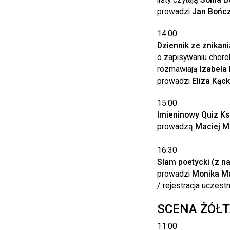
prowadzi
Jan Bońc
14:00
Dziennik ze znikani
o zapisywaniu choro
rozmawiają
Izabela
prowadzi
Eliza Kąc
15:00
Imieninowy Quiz Ks
prowadzą
Maciej M
16:30
Slam poetycki (z n
prowadzi
Monika M
/ rejestracja uczest
SCENA ŻÓŁ
11:00