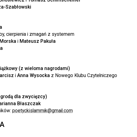
za-Szabłowski
a
by, cierpienia i zmagań z systemem
 Morska
i
Mateusz Pakuła
ka
iążkowy (z wieloma nagrodami)
arcisz
i
Anna Wysocka
z Nowego Klubu Czytelniczego
agrodą dla zwycięzcy)
arianna Błaszczak
ników:
poetyckislammik@gmail.com
TA