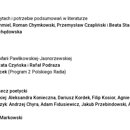
cytach i potrzebie podsumowań w literaturze
hmiel
,
Roman Chymkowsk
i,
Przemysław Czaplińsk
i i
Beata
Sta
chędowska
 Marii Pawlikowskiej-Jasnorzewskiej
ata Czyńska
i
Rafał Podraza
cek
(Program 2 Polskiego Radia)
ecz poetycki
kiej
:
Aleksandra Konieczna
,
Dariusz Kordek
,
Filip Kosior
,
Agnie
zyk
:
Andrzej Chyra
,
Adam Fidusiewicz
,
Jakub Przebindowski
,
 Markowski