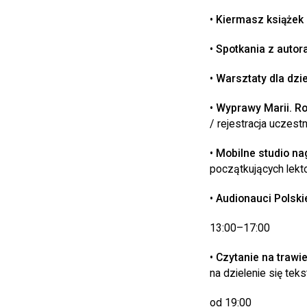
• Kiermasz książek
• Spotkania z autor
• Warsztaty dla dzi
• Wyprawy Marii. R
/ rejestracja uczest
• Mobilne studio n
początkujących lekt
• Audionauci Polski
13:00–17:00
• Czytanie na trawi
na dzielenie się tek
od 19:00