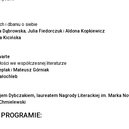
h i dbaniu o siebie
a Dąbrowska
,
Julia Fiedorczuk
i
Aldona Kopkiewicz
 Kicińska
warte
łości we współczesnej literaturze
eplak
i
Mateusz Górniak
ałochleb
jem Dybczakiem, laureatem Nagrody Literackiej im. Marka 
Chmielewski
 PROGRAMIE: