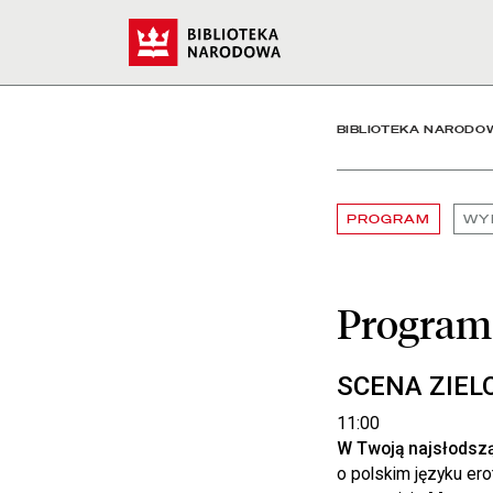
Program - Biblioteka Na
Start
BIBLIOTEKA NARODO
PROGRAM
WY
Program
SCENA ZIEL
11:00
W Twoją najsłodszą
o polskim języku ero