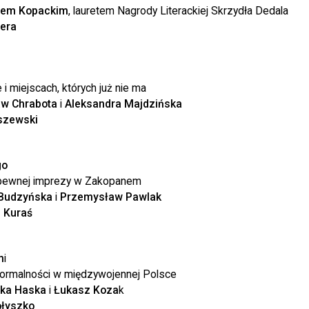
jem Kopackim
, lauretem Nagrody Literackiej Skrzydła Dedala
bera
i miejscach, których już nie ma
w Chrabota
i
Aleksandra Majdzińska
szewski
go
i pewnej imprezy w Zakopanem
 Budzyńska
i
Przemysław Pawlak
j Kuraś
m
i
anormalności w międzywojennej Polsce
ka Haska
i
Łukasz Koza
k
ołyszko