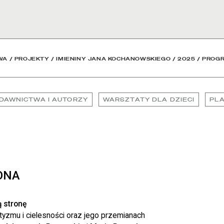
rodowa
WA
/
PROJEKTY
/
IMIENINY JANA KOCHANOWSKIEGO
/
2025
/
PROG
DAWNICTWA I AUTORZY
WARSZTATY DLA DZIECI
PL
ONA
 stronę
tyzmu i cielesności oraz jego przemianach