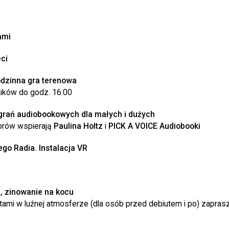
ami
eci
odzinna gra terenowa
ników do godz. 16:00
agrań audiobookowych dla małych i dużych
orów wspierają
Paulina Holtz
i
PICK A VOICE Audiobooki
ego Radia. Instalacja VR
e, zinowanie na kocu
stami w luźnej atmosferze (dla osób przed debiutem i po) zapras