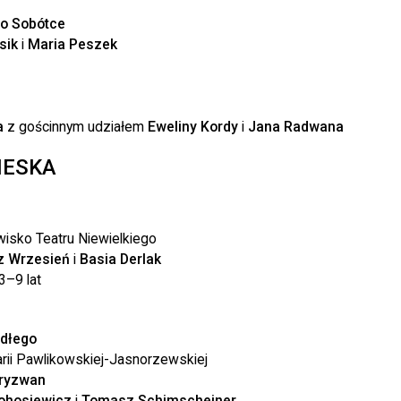
 o Sobótce
sik
i
Maria Peszek
e
a
z gościnnym udziałem
Eweliny Kordy
i
Jana Radwana
IESKA
wisko Teatru Niewielkiego
z Wrzesień
i
Basia Derlak
3–9 lat
adłego
rii Pawlikowskiej-Jasnorzewskiej
Pryzwan
ohosiewicz
i
Tomasz Schimscheiner