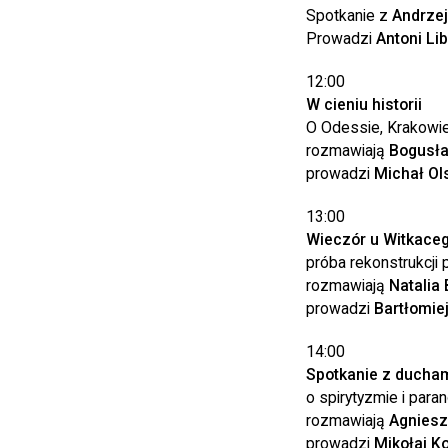
Spotkanie z
Andrze
Prowadzi
Antoni Li
12:00
W cieniu historii
O Odessie, Krakowie 
rozmawiają
Bogusła
prowadzi
Michał Ol
13:00
Wieczór u Witkace
próba rekonstrukcj
rozmawiają
Natalia
prowadzi
Bartłomie
14:00
Spotkanie z ducha
o spirytyzmie i par
rozmawiają
Agniesz
prowadzi
Mikołaj K