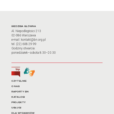
Adres oraz godziny otwarci
SIEDZIBA GŁÓWNA
Al. Niepodległości 213
02-086 Warszawa
e-mail: kontakt@bn.org.pl
tel. (22) 608 29 99
Godziny otwarcia:
poniedziałek–sobota 8.30–20.30
Biuletyn Informacji Publicznej
Tłumacz języka migowego
Linki do najważniejszych dz
CZYTELNIE
O NAS
RAPORTY BN
KATALOGI
PROJEKTY
USŁUGI
DLA WYDAWCÓW