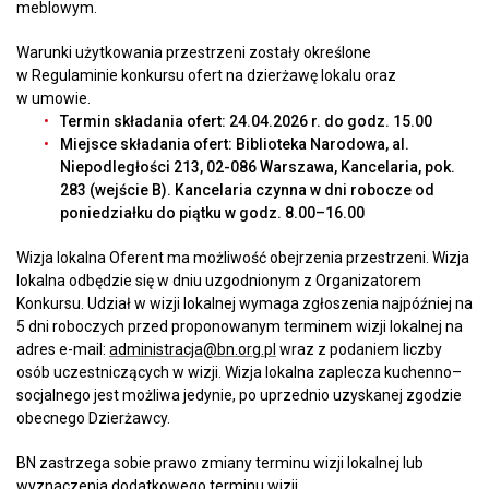
meblowym.
Warunki użytkowania przestrzeni zostały określone
w Regulaminie konkursu ofert na dzierżawę lokalu oraz
w umowie.
Termin składania ofert: 24.04.2026 r. do godz. 15.00
Miejsce składania ofert: Biblioteka Narodowa, al.
Niepodległości 213, 02-086 Warszawa, Kancelaria, pok.
283 (wejście B). Kancelaria czynna w dni robocze od
poniedziałku do piątku w godz. 8.00–16.00
Wizja lokalna Oferent ma możliwość obejrzenia przestrzeni. Wizja
lokalna odbędzie się w dniu uzgodnionym z Organizatorem
Konkursu. Udział w wizji lokalnej wymaga zgłoszenia najpóźniej na
5 dni roboczych przed proponowanym terminem wizji lokalnej na
adres e-mail:
administracja@bn.org.pl
wraz z podaniem liczby
osób uczestniczących w wizji. Wizja lokalna zaplecza kuchenno–
socjalnego jest możliwa jedynie, po uprzednio uzyskanej zgodzie
obecnego Dzierżawcy.
BN zastrzega sobie prawo zmiany terminu wizji lokalnej lub
wyznaczenia dodatkowego terminu wizji.