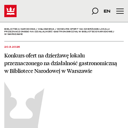
Konkurs ofert na dzierż
Start
szukana fraza
Szukaj
EN
Men
BIBLIOTEKA NARODOWA
/
OGŁOSZENIA
/
KONKURS OFERT NA DZIERŻAWĘ LOKALU
PRZEZNACZONEGO NA DZIAŁALNOŚĆ GASTRONOMICZNĄ W BIBLIOTECE NARODOWEJ
W WARSZAWIE
20.3.2026
Konkurs ofert na dzierżawę lokalu
przeznaczonego na działalność gastronomiczną
w Bibliotece Narodowej w Warszawie