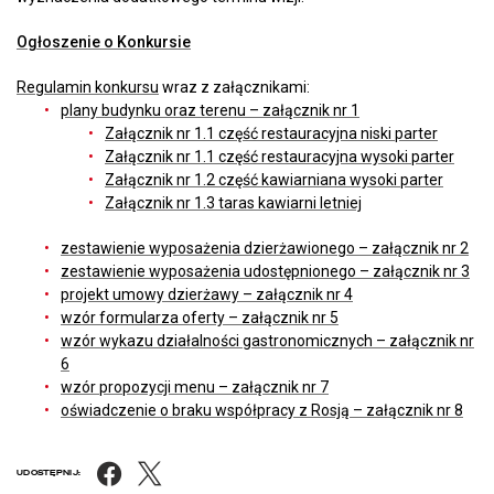
Ogłoszenie o Konkursie
Regulamin konkursu
wraz z załącznikami:
plany budynku oraz terenu – załącznik nr 1
Załącznik nr 1.1 część restauracyjna niski parter
Załącznik nr 1.1 część restauracyjna wysoki parter
Załącznik nr 1.2 część kawiarniana wysoki parter
Załącznik nr 1.3 taras kawiarni letniej
zestawienie wyposażenia dzierżawionego – załącznik nr 2
zestawienie wyposażenia udostępnionego – załącznik nr 3
projekt umowy dzierżawy – załącznik nr 4
wzór formularza oferty – załącznik nr 5
wzór wykazu działalności gastronomicznych – załącznik nr
6
wzór propozycji menu – załącznik nr 7
oświadczenie o braku współpracy z Rosją – załącznik nr 8
Facebook
X
UDOSTĘPNIJ: