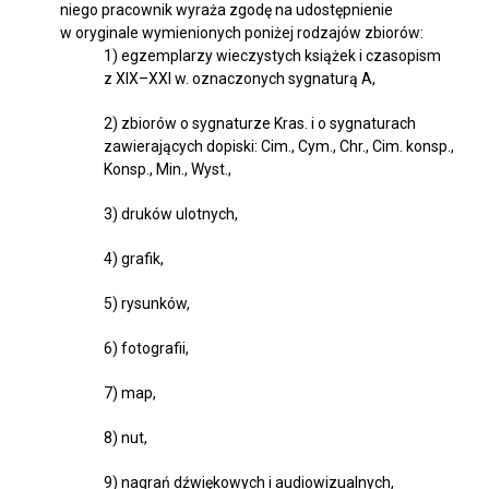
niego pracownik wyraża zgodę na udostępnienie
w oryginale wymienionych poniżej rodzajów zbiorów:
1) egzemplarzy wieczystych książek i czasopism
z XIX–XXI w. oznaczonych sygnaturą A,
2) zbiorów o sygnaturze Kras. i o sygnaturach
zawierających dopiski: Cim., Cym., Chr., Cim. konsp.,
Konsp., Min., Wyst.,
3) druków ulotnych,
4) grafik,
5) rysunków,
6) fotografii,
7) map,
8) nut,
9) nagrań dźwiękowych i audiowizualnych,