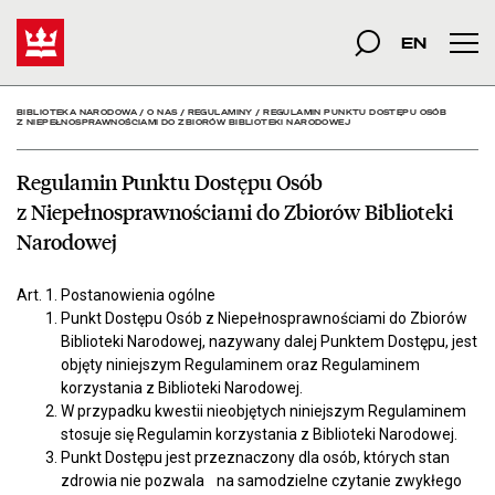
Regulamin Punktu Dostęp
Start
szukana fraza
Szukaj
EN
Men
BIBLIOTEKA NARODOWA
/
O NAS
/
REGULAMINY
/
REGULAMIN PUNKTU DOSTĘPU OSÓB
Z NIEPEŁNOSPRAWNOŚCIAMI DO ZBIORÓW BIBLIOTEKI NARODOWEJ
Regulamin Punktu Dostępu Osób
z Niepełnosprawnościami do Zbiorów Biblioteki
Narodowej
Art. 1. Postanowienia ogólne
Punkt Dostępu Osób z Niepełnosprawnościami do Zbiorów
Biblioteki Narodowej, nazywany dalej Punktem Dostępu, jest
objęty niniejszym Regulaminem oraz Regulaminem
korzystania z Biblioteki Narodowej.
W przypadku kwestii nieobjętych niniejszym Regulaminem
stosuje się Regulamin korzystania z Biblioteki Narodowej.
Punkt Dostępu jest przeznaczony dla osób, których stan
zdrowia nie pozwala na samodzielne czytanie zwykłego