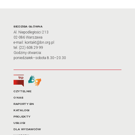
Adres oraz godziny otwarci
SIEDZIBA GŁÓWNA
Al. Niepodległości 213
02-086 Warszawa
e-mail: kontakt@bn.org.pl
tel. (22) 608 29 99
Godziny otwarcia:
poniedziałek–sobota 8.30–20.30
Biuletyn Informacji Publicznej
Tłumacz języka migowego
Linki do najważniejszych dz
CZYTELNIE
O NAS
RAPORTY BN
KATALOGI
PROJEKTY
USŁUGI
DLA WYDAWCÓW