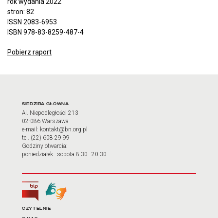
rok wydania 2022
stron: 82
ISSN 2083-6953
ISBN 978-83-8259-487-4
Pobierz raport
Adres oraz godziny otwarci
SIEDZIBA GŁÓWNA
Al. Niepodległości 213
02-086 Warszawa
e-mail: kontakt@bn.org.pl
tel. (22) 608 29 99
Godziny otwarcia:
poniedziałek–sobota 8.30–20.30
Biuletyn Informacji Publicznej
Tłumacz języka migowego
Linki do najważniejszych dz
CZYTELNIE