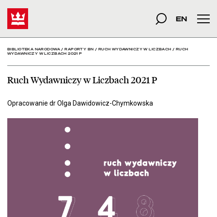
Ruch Wydawniczy w Liczb
Start
szukana fraza
Szukaj
EN
Men
BIBLIOTEKA NARODOWA
/
RAPORTY BN
/
RUCH WYDAWNICZY W LICZBACH
/
RUCH
WYDAWNICZY W LICZBACH 2021 P
Ruch Wydawniczy w Liczbach 2021 P
Opracowanie dr Olga Dawidowicz-Chymkowska