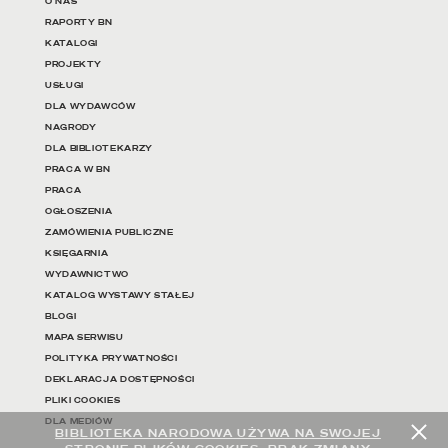
O NAS
RAPORTY BN
KATALOGI
PROJEKTY
USŁUGI
DLA WYDAWCÓW
NAGRODY
DLA BIBLIOTEKARZY
PRACA W BN
PRACA
OGŁOSZENIA
ZAMÓWIENIA PUBLICZNE
KSIĘGARNIA
WYDAWNICTWO
KATALOG WYSTAWY STAŁEJ
BLOGI
MAPA SERWISU
POLITYKA PRYWATNOŚCI
DEKLARACJA DOSTĘPNOŚCI
PLIKI COOKIES
DLA MEDIÓW
BIBLIOTEKA NARODOWA UŻYWA NA SWOJEJ