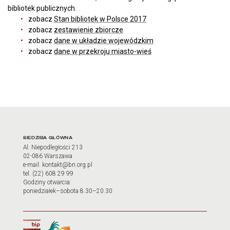
bibliotek publicznych.
zobacz
Stan bibliotek w Polsce 2017
zobacz
zestawienie zbiorcze
zobacz
dane w układzie wojewódzkim
zobacz
dane w przekroju miasto-wieś
Adres oraz godziny otwarci
SIEDZIBA GŁÓWNA
Al. Niepodległości 213
02-086 Warszawa
e-mail: kontakt@bn.org.pl
tel. (22) 608 29 99
Godziny otwarcia:
poniedziałek–sobota 8.30–20.30
Biuletyn Informacji Publicznej
Tłumacz języka migowego