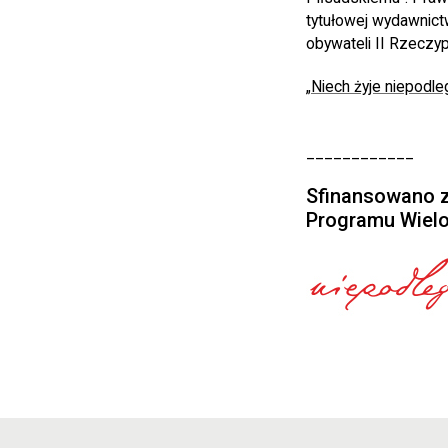
tytułowej wydawnict
obywateli II Rzeczyp
„Niech żyje niepodl
____________
Sfinansowano z
Programu Wielo