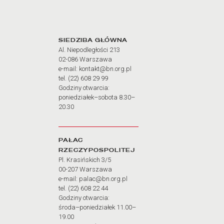
Adres oraz godziny otw
SIEDZIBA GŁÓWNA
Al. Niepodległości 213
02-086 Warszawa
e-mail: kontakt@bn.org.pl
tel. (22) 608 29 99
Godziny otwarcia:
poniedziałek–sobota 8.30–
20.30
PAŁAC
RZECZYPOSPOLITEJ
Pl. Krasińskich 3/5
00-207 Warszawa
e-mail: palac@bn.org.pl
tel. (22) 608 22 44
Godziny otwarcia:
środa–poniedziałek 11.00–
19.00