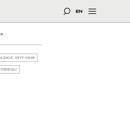
szukana fraza
Szukaj
EN
Menu główne
ŁA
LSKIE 1917–1918
 OBIEGU