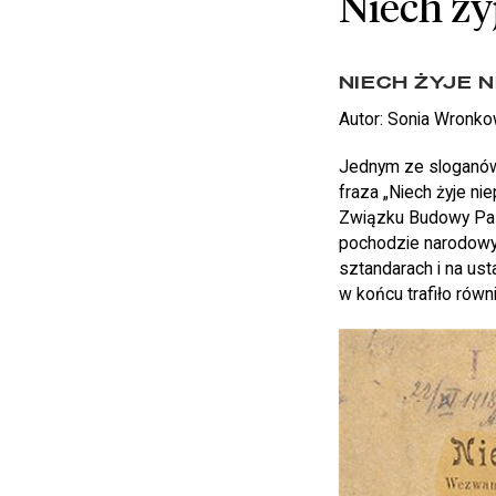
Niech ży
NIECH ŻYJE 
Autor: Sonia Wronk
Jednym ze sloganów l
fraza „Niech żyje n
Związku Budowy Pań
pochodzie narodowym 
sztandarach i na us
w końcu trafiło równ