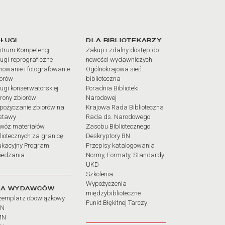
iałów
ŁUGI
DLA BIBLIOTEKARZY
trum Kompetencji
Zakup i zdalny dostęp do
ugi reprograficzne
nowości wydawniczych
mowanie i fotografowanie
Ogólnokrajowa sieć
iorów
biblioteczna
ugi konserwatorskiej
Poradnia Biblioteki
rony zbiorów
Narodowej
pożyczanie zbiorów na
Krajowa Rada Biblioteczna
stawy
Rada ds. Narodowego
wóz materiałów
Zasobu Bibliotecznego
liotecznych za granicę
Deskryptory BN
ukacyjny Program
Przepisy katalogowania
iedzania
Normy, Formaty, Standardy
UKD
Szkolenia
Wypożyczenia
LA WYDAWCÓW
międzybiblioteczne
zemplarz obowiązkowy
Punkt Błękitnej Tarczy
BN
MN