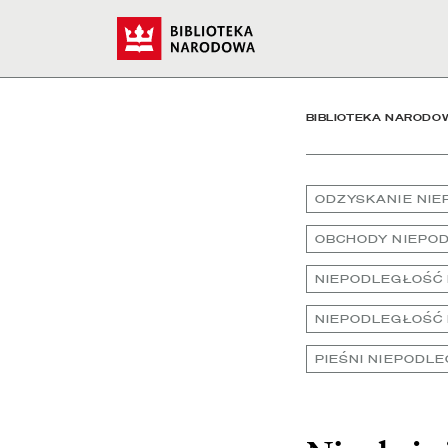
Niech żyje Niepodległa -
Start
BIBLIOTEKA NARODO
ODZYSKANIE NIE
OBCHODY NIEPOD
NIEPODLEGŁOŚĆ 
NIEPODLEGŁOŚĆ 
PIEŚNI NIEPODLE