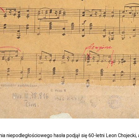
a niepodległościowego hasła podjął się 60-letni Leon Chojecki, a