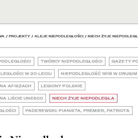
 Biblioteka Narodowa
WA
/
PROJEKTY
/
ALEJE NIEPODLEGŁOŚCI
/
NIECH ŻYJE NIEPODLEG
PODLEGŁOŚCI
TWÓRCY NIEPODLEGŁOŚCI
GAZETY PO
LEGŁOŚCI W 20-LECIU
NIEPODLEGŁOŚĆ 1918 W DRUGIM
NA AFISZACH
LEGIONY POLSKIE
NA LIŚCIE UNESCO
NIECH ŻYJE NIEPODLEGŁA
GŁOŚCI
PADEREWSKI: PIANISTA, PREMIER, PATRIOTA