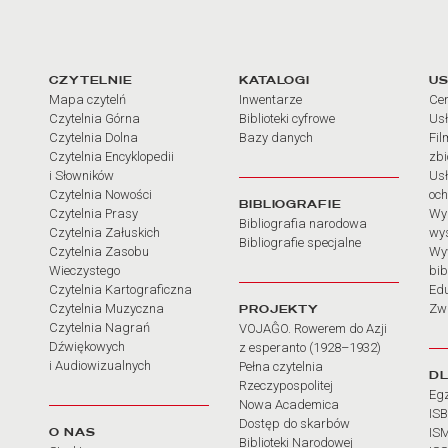
arcia
Linki do najważniejszych dz
CZYTELNIE
KATALOGI
US
Mapa czytelń
Inwentarze
Cen
Czytelnia Górna
Biblioteki cyfrowe
Usł
Czytelnia Dolna
Bazy danych
Fil
Czytelnia Encyklopedii
zb
i Słowników
Usł
Czytelnia Nowości
och
BIBLIOGRAFIE
Czytelnia Prasy
Wy
Bibliografia narodowa
Czytelnia Załuskich
wy
Bibliografie specjalne
Czytelnia Zasobu
Wy
Wieczystego
bib
Czytelnia Kartograficzna
Ed
Czytelnia Muzyczna
PROJEKTY
Zw
Czytelnia Nagrań
VOJAĜO. Rowerem do Azji
Dźwiękowych
z esperanto (1928–1932)
i Audiowizualnych
Pełna czytelnia
D
Rzeczypospolitej
Eg
Nowa Academica
IS
Dostęp do skarbów
O NAS
IS
Biblioteki Narodowej