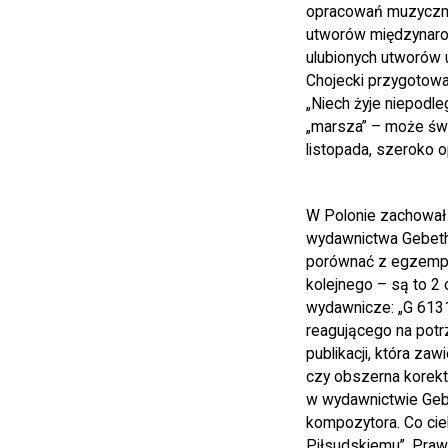
opracowań muzycznych
utworów międzynarodo
ulubionych utworów 
Chojecki przygotował
„Niech żyje niepodl
„marsza” – może świ
listopada, szeroko 
W Polonie zachował 
wydawnictwa Gebethn
porównać z egzempl
kolejnego – są to 2
wydawnicze: „G 613
reagującego na potr
publikacji, która zaw
czy obszerna korekt
w wydawnictwie Gebe
kompozytora. Co cie
Piłsudskiemu”. Prawd