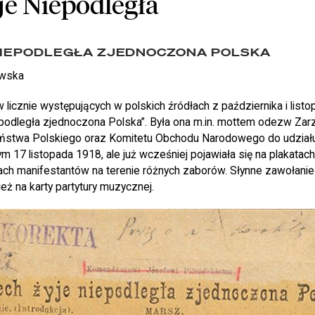
je Niepodległa
NIEPODLEGŁA ZJEDNOCZONA POLSKA
owska
icznie występujących w polskich źródłach z października i listo
iepodległa zjednoczona Polska”. Była ona m.in. mottem odezw Z
stwa Polskiego oraz Komitetu Obchodu Narodowego do udziału
17 listopada 1918, ale już wcześniej pojawiała się na plakatach
tach manifestantów na terenie różnych zaborów. Słynne zawołani
ież na karty partytury muzycznej.