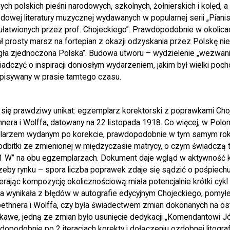
 polskich pieśni narodowych, szkolnych, żołnierskich i kolęd, a 
wej literatury muzycznej wydawanych w popularnej serii „Pianist
ułatwionych przez prof. Chojeckiego”. Prawdopodobnie w okolica
 prosty marsz na fortepian z okazji odzyskania przez Polskę nie
egła zjednoczona Polska”. Budowa utworu – wydzielenie „wezwani
adczyć o inspiracji doniosłym wydarzeniem, jakim był wielki poc
opisywany w prasie tamtego czasu.
się prawdziwy unikat: egzemplarz korektorski z poprawkami Cho
era i Wolffa, datowany na 22 listopada 1918. Co więcej, w Polo
arzem wydanym po korekcie, prawdopodobnie w tym samym roku
 odbitki ze zmienionej w międzyczasie matrycy, o czym świadcz
1 W” na obu egzemplarzach. Dokument daje wgląd w aktywność
zeby rynku – spora liczba poprawek zdaje się sądzić o pośpiech
ierając kompozycję okolicznościową miała potencjalnie krótki cykl 
a wynikała z błędów w autografie edycyjnym Chojeckiego, pomyłe
thnera i Wolffa, czy była świadectwem zmian dokonanych na ost
kawe, jedną ze zmian było usunięcie dedykacji „Komendantowi J
opodobnie po 2 iteracjach korekty i dołączeniu ozdobnej litogra