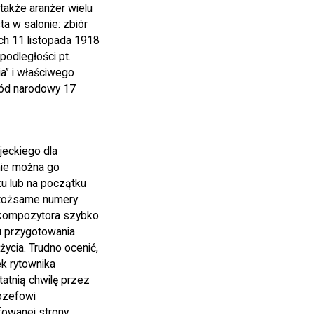
także aranżer wielu
a w salonie: zbiór
ch 11 listopada 1918
podległości pt.
a” i właściwego
hód narodowy 17
jeckiego dla
nie można go
 lub na początku
ą tożsame numery
 kompozytora szybko
u przygotowania
życia. Trudno ocenić,
k rytownika
atnią chwilę przez
ózefowi
fowanej strony