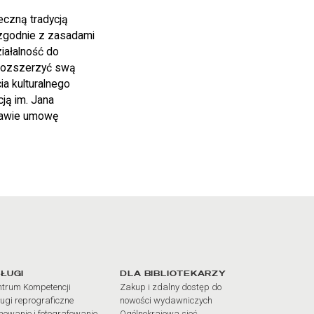
eczną tradycją
 zgodnie z zasadami
iałalność do
. rozszerzyć swą
ia kulturalnego
ją im. Jana
szawie umowę
iałów
ŁUGI
DLA BIBLIOTEKARZY
trum Kompetencji
Zakup i zdalny dostęp do
ugi reprograficzne
nowości wydawniczych
mowanie i fotografowanie
Ogólnokrajowa sieć