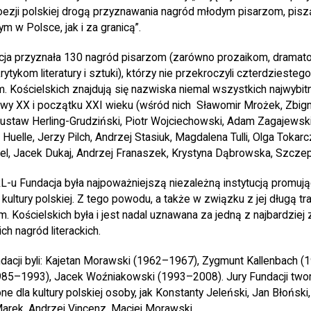
 poezji polskiej drogą przyznawania nagród młodym pisarzom, pis
m w Polsce, jak i za granicą”.
ja przyznała 130 nagród pisarzom (zarówno prozaikom, dramato
rytykom literatury i sztuki), którzy nie przekroczyli czterdziestego 
. Kościelskich znajdują się nazwiska niemal wszystkich najwybit
łowy XX i początku XXI wieku (wśród nich Sławomir Mrożek, Zbign
ustaw Herling-Grudziński, Piotr Wojciechowski, Adam Zagajewski,
Huelle, Jerzy Pilch, Andrzej Stasiuk, Magdalena Tulli, Olga Toka
el, Jacek Dukaj, Andrzej Franaszek, Krystyna Dąbrowska, Szcze
-u Fundacja była najpoważniejszą niezależną instytucją promując
 kultury polskiej. Z tego powodu, a także w związku z jej długą tra
m. Kościelskich była i jest nadal uznawana za jedną z najbardzie
ch nagród literackich.
acji byli: Kajetan Morawski (1962–1967), Zygmunt Kallenbach (
985–1993), Jacek Woźniakowski (1993–2008). Jury Fundacji twor
ne dla kultury polskiej osoby, jak Konstanty Jeleński, Jan Błoński
Marek, Andrzej Vincenz, Maciej Morawski.