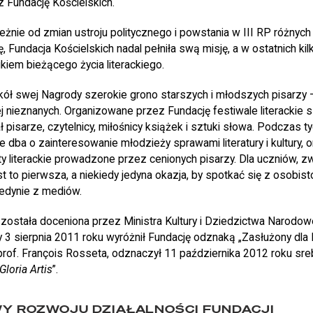
Fundację Kościelskich.
eżnie od zmian ustroju politycznego i powstania w III RP różnych 
, Fundacja Kościelskich nadal pełniła swą misję, a w ostatnich kil
iem bieżącego życia literackiego.
kół swej Nagrody szerokie grono starszych i młodszych pisarzy 
j nieznanych. Organizowane przez Fundację festiwale literackie są
ł pisarze, czytelnicy, miłośnicy książek i sztuki słowa. Podczas t
 dba o zainteresowanie młodzieży sprawami literatury i kultury, o
y literackie prowadzone przez cenionych pisarzy. Dla uczniów, 
t to pierwsza, a niekiedy jedyna okazja, by spotkać się z osobisto
jedynie z mediów.
i została doceniona przez Ministra Kultury i Dziedzictwa Narodo
 3 sierpnia 2011 roku wyróżnił Fundację odznaką „Zasłużony dla Ku
 prof. François Rosseta, odznaczył 11 października 2012 roku s
Gloria Artis
”.
Y ROZWOJU DZIAŁALNOŚCI FUNDACJI