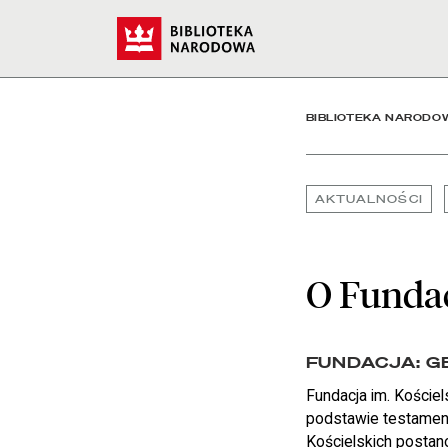
O Fundacji - Biblioteka 
Start
BIBLIOTEKA NARODO
AKTUALNOŚCI
O Fundac
FUNDACJA: G
Fundacja im. Kościel
podstawie testament
Kościelskich postano