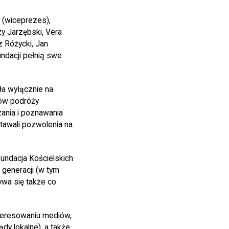
 (wiceprezes),
zy Jarzębski, Vera
 Różycki, Jan
ndacji pełnią swe
ła wyłącznie na
tów podróży
ania i poznawania
stawali pozwolenia na
undacja Kościelskich
 generacji (w tym
ywa się także co
teresowaniu mediów,
dy lokalne), a także