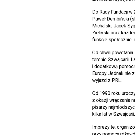
Do Rady Fundacji w 
Paweł Dembiński (ska
Michalski, Jacek Sy
Zieliński oraz każd
funkcje społecznie,
Od chwili powstania 
terenie Szwajcarii.
i dodatkową pomocą 
Europy. Jednak nie z
wyjazd z PRL.
Od 1990 roku uroczy
z okazji wręczania n
pisarzy najmłodszyc
kilka lat w Szwajcar
Imprezy te, organi
przy pomocy różnych