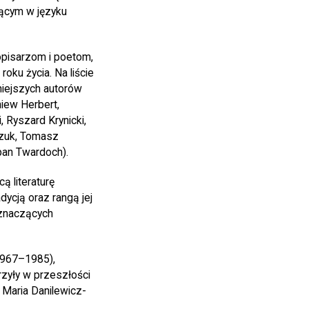
zącym w języku
pisarzom i poetom,
roku życia. Na liście
niejszych autorów
iew Herbert,
 Ryszard Krynicki,
rczuk, Tomasz
pan Twardoch).
ą literaturę
dycją oraz rangą jej
j znaczących
1967–1985),
zyły w przeszłości
, Maria Danilewicz-