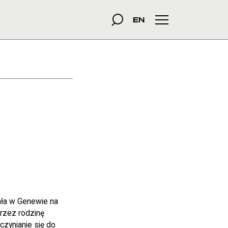
szukana fraza
Szukaj
EN
Menu główne
tała w Genewie na
rzez rodzinę
czynianie się do