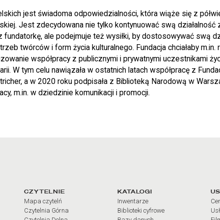
lskich jest świadoma odpowiedzialności, która wiąże się z półwi
olskiej. Jest zdecydowana nie tylko kontynuować swą działalność
 fundatorkę, ale podejmuje też wysiłki, by dostosowywać swą dz
trzeb twórców i form życia kulturalnego. Fundacja chciałaby m.in
izowanie współpracy z publicznymi i prywatnymi uczestnikami życ
rii. W tym celu nawiązała w ostatnich latach współpracę z Fundac
richer, a w 2020 roku podpisała z Biblioteką Narodową w War
cy, m.in. w dziedzinie komunikacji i promocji.
arcia
Linki do najważniejszych dz
CZYTELNIE
KATALOGI
US
Mapa czytelń
Inwentarze
Cen
Czytelnia Górna
Biblioteki cyfrowe
Usł
Czytelnia Dolna
Bazy danych
Fil