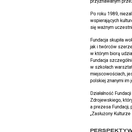
przyznawanym przez 
Po roku 1989, niezal
wspierających kulturę
się ważnym uczestnik
Fundacja skupiła wo
jak i twórców szerze
w którym biorą udzia
Fundacja szczególnie
w szkołach warsztat
miejscowościach, jes
polskiej znanymi im 
Działalność Fundacj
Zdrojewskiego, który
a prezesa Fundacji,
„Zasłużony Kulturze
PERSPEKTYW