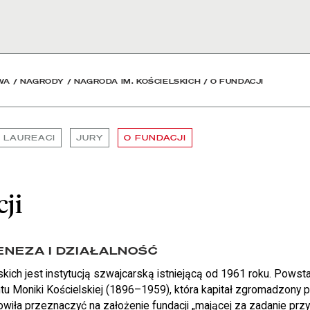
Narodowa
WA
/
NAGRODY
/
NAGRODA IM. KOŚCIELSKICH
/
O FUNDACJI
LAUREACI
JURY
O FUNDACJI
ji
ENEZA I DZIAŁALNOŚĆ
skich jest instytucją szwajcarską istniejącą od 1961 roku. Pows
u Moniki Kościelskiej (1896–1959), która kapitał zgromadzony p
wiła przeznaczyć na założenie fundacji „mającej za zadanie przy