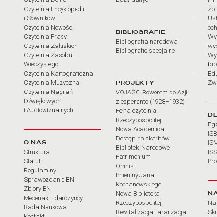
Czytelnia Encyklopedii
zb
i Słowników
Usł
Czytelnia Nowości
och
BIBLIOGRAFIE
Czytelnia Prasy
Wy
Bibliografia narodowa
Czytelnia Załuskich
wy
Bibliografie specjalne
Czytelnia Zasobu
Wy
Wieczystego
bib
Czytelnia Kartograficzna
Ed
Czytelnia Muzyczna
PROJEKTY
Zw
Czytelnia Nagrań
VOJAĜO. Rowerem do Azji
Dźwiękowych
z esperanto (1928–1932)
i Audiowizualnych
Pełna czytelnia
D
Rzeczypospolitej
Eg
Nowa Academica
IS
Dostęp do skarbów
O NAS
IS
Biblioteki Narodowej
Struktura
IS
Patrimonium
Statut
Pr
Omnis
Regulaminy
Imieniny Jana
Sprawozdanie BN
Kochanowskiego
Zbiory BN
N
Nowa Biblioteka
Mecenasi i darczyńcy
Rzeczypospolitej
Na
Rada Naukowa
Rewitalizacja i aranżacja
Sk
Kontakt