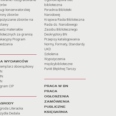
iorów
biblioteczna
ugi konserwatorskiej
Poradnia Biblioteki
rony zbiorów
Narodowej
pożyczanie zbiorów na
Krajowa Rada Biblioteczna
stawy
Rada ds. Narodowego
wóz materiałów
Zasobu Bibliotecznego
liotecznych za granicę
Deskryptory BN
ukacyjny Program
Przepisy katalogowania
iedzania
Normy, Formaty, Standardy
UKD
Szkolenia
Wypożyczenia
LA WYDAWCÓW
międzybiblioteczne
zemplarz obowiązkowy
Punkt Błękitnej Tarczy
BN
MN
SN
PRACA W BN
ogram CIP
PRACA
OGŁOSZENIA
ZAMÓWIENIA
AGRODY
PUBLICZNE
groda Literacka
KSIĘGARNIA
rzydła Dedala