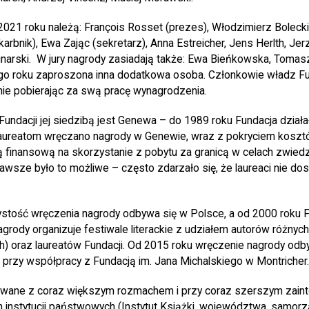
2021 roku należą: François Rosset (prezes), Włodzimierz Bolecki
rbnik), Ewa Zając (sekretarz), Anna Estreicher, Jens Herlth, Jer
gnarski. W jury nagrody zasiadają także: Ewa Bieńkowska, Tomasz
ego roku zaproszona inna dodatkowa osoba. Członkowie władz Fu
 nie pobierając za swą pracę wynagrodzenia.
Fundacji jej siedzibą jest Genewa – do 1989 roku Fundacja działa
 Laureatom wręczano nagrody w Genewie, wraz z pokryciem kosz
finansową na skorzystanie z pobytu za granicą w celach zwiedz
awsze było to możliwe – często zdarzało się, że laureaci nie do
stość wręczenia nagrody odbywa się w Polsce, a od 2000 roku F
agrody organizuje festiwale literackie z udziałem autorów różnych
h) oraz laureatów Fundacji. Od 2015 roku wręczenie nagrody odb
ii, przy współpracy z Fundacją im. Jana Michalskiego w Montricher.
zowane z coraz większym rozmachem i przy coraz szerszym zain
 instytucji państwowych (Instytut Książki, województwa, samorzą