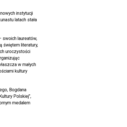
nowych instytucji
kunastu latach stała
– swoich laureatów,
 świętem literatury,
ych uroczystości
rganizując
zwłaszcza w małych
ściami kultury
wego, Bogdana
ltury Polskiej”,
rebrnym medalem