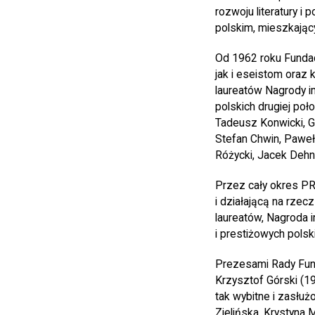
rozwoju literatury i
polskim, mieszkający
Od 1962 roku Fundac
jak i eseistom oraz k
laureatów Nagrody im
polskich drugiej po
Tadeusz Konwicki, G
Stefan Chwin, Paweł 
Różycki, Jacek Dehn
Przez cały okres PRL
i działającą na rzecz
laureatów, Nagroda i
i prestiżowych polski
Prezesami Rady Fund
Krzysztof Górski (1
tak wybitne i zasłużo
Zielińska, Krystyna 