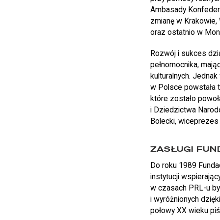
Ambasady Konfederac
zmianę w Krakowie, W
oraz ostatnio w Mont
Rozwój i sukces dzi
pełnomocnika, mające
kulturalnych. Jednak
w Polsce powstała te
które zostało powoł
i Dziedzictwa Narod
Bolecki, wiceprezes 
ZASŁUGI FUN
Do roku 1989 Fundacj
instytucji wspierają
w czasach PRL-u byl
i wyróżnionych dzięki
połowy XX wieku piś