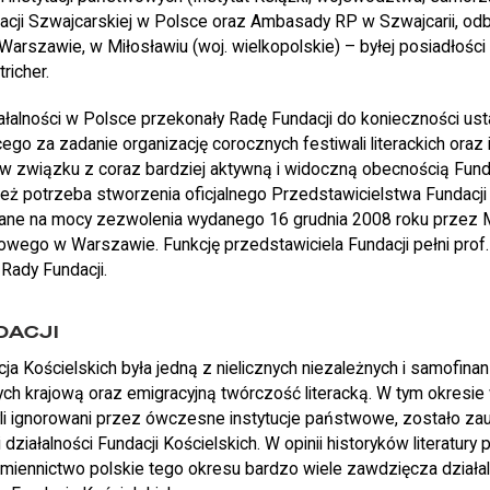
ji Szwajcarskiej w Polsce oraz Ambasady RP w Szwajcarii, odb
arszawie, w Miłosławiu (woj. wielkopolskie) – byłej posiadłości
richer.
ałalności w Polsce przekonały Radę Fundacji do konieczności us
go za zadanie organizację corocznych festiwali literackich oraz 
 w związku z coraz bardziej aktywną i widoczną obecnością Funda
ż potrzeba stworzenia oficjalnego Przedstawicielstwa Fundacji n
ane na mocy zezwolenia wydanego 16 grudnia 2008 roku przez M
owego w Warszawie. Funkcję przedstawiciela Fundacji pełni prof
Rady Fundacji.
DACJI
a Kościelskich była jedną z nielicznych niezależnych i samofinan
cych krajową oraz emigracyjną twórczość literacką. W tym okresie 
i ignorowani przez ówczesne instytucje państwowe, zostało z
 działalności Fundacji Kościelskich. W opinii historyków literatury p
miennictwo polskie tego okresu bardzo wiele zawdzięcza działal