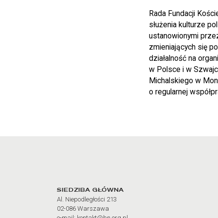
Rada Fundacji Koście
służenia kulturze p
ustanowionymi przez
zmieniających się po
działalność na organ
w Polsce i w Szwajca
Michalskiego w Mont
o regularnej współpra
Adres oraz godziny otw
SIEDZIBA GŁÓWNA
Al. Niepodległości 213
02-086 Warszawa
e-mail: kontakt@bn.org.pl