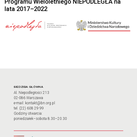
Programu Wieloletniego NIEPODLEGŁA na
lata 2017–2022
Adres oraz godziny otwarci
SIEDZIBA GŁÓWNA
Al. Niepodległości 213
02-086 Warszawa
e-mail: kontakt@bn.org.pl
tel. (22) 608 29 99
Godziny otwarcia:
poniedziałek–sobota 8.30–20.30