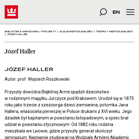
Józef Haller - Bibliotek
Start
szukana fraza
Szukaj
EN
Men
BIBLIOTEKA NARODOWA
/
PROJEKTY
/
ALEJE NIEPODLEGŁOŚCI
/
TWÓRCY NIEPODLEGŁOŚCI
/
JÓZEF HALLER
Józef Haller
JÓZEF HALLER
Autor: prof. Wojciech Roszkowski
Przyszły dowódca Błękitnej Armii spędził dzieciństwo
w rodzinnym majątku Jurczyce pod Krakowem. Urodził się w 1873
roku jako trzecie z sześciorga dzieci ziemianina, potomka Jana
Hallera, właściciela pierwszej w Polsce drukarni z XVI wieku. Jego
dziadek był kapitanem w powstaniu listopadowym, a ojciec brał
udział w powstaniu styczniowym. Od 1882 roku rodzina
mieszkała we Lwowie, gdzie przyszły generał skończył
gimnazjum. Następnie studiował na Wydziale Artylerii Akademii