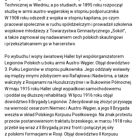
Technicznej w Wiedniu, a po studiach, w 1895 roku rozpoczął
służbę w armii austro-węgierskiej w stopniu podporucznika.
W 1908 roku odszedł z wojska w stopniu kapitana, po czym
pracował społecznie w ruchu spółdzielczym i prowadził szkolenia
wojskowe młodzieży z Towarzystwa Gimnastycznego „Sokół”,
a także zajmował się nadawaniem cech polskich skautingowi
i przekształcaniem go w harcerstwo.
Po wybuchu I wojny światowej Haller był współorganizatorem
Legionów Polskich u boku armii Austro-Węgier. Objął dowództwo
3. Pułku Legionów w stopniu pułkownika. Jego oddziały wsławiły
się między innymi zdobyciem wsi Rafajłowa i Nadwórna, a także
walczyły z Rosjanami na Huculszczyźnie i w Bukowinie Północnej.
W maju 1915 roku Haller uległ wypadkowi samochodowemu
i poddał się dłuższej rehabilitacji. W lipcu 1916 roku objął
dowództwo II Brygady Legionów. Zdecydował się złożyć przysięgę
na wierność cesarzom Niemiec i Austro-Węgier, a jego II Brygada
weszła w skład Polskiego Korpusu Posiłkowego. Na znak protestu
przeciw postanowieniom traktatu brzeskiego, w marcu 1918 roku
przebił się wraz z II Brygadą przez front i połączył jej siły
z polskimi formacjami w Rosji. Objął dowództwo II Korpusu