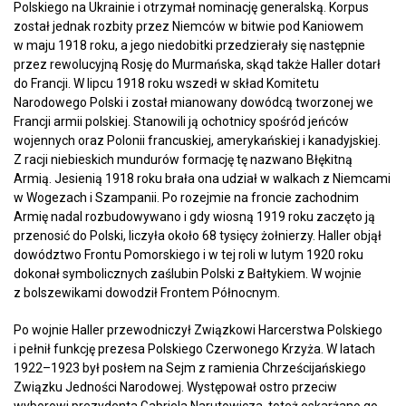
Polskiego na Ukrainie i otrzymał nominację generalską. Korpus
został jednak rozbity przez Niemców w bitwie pod Kaniowem
w maju 1918 roku, a jego niedobitki przedzierały się następnie
przez rewolucyjną Rosję do Murmańska, skąd także Haller dotarł
do Francji. W lipcu 1918 roku wszedł w skład Komitetu
Narodowego Polski i został mianowany dowódcą tworzonej we
Francji armii polskiej. Stanowili ją ochotnicy spośród jeńców
wojennych oraz Polonii francuskiej, amerykańskiej i kanadyjskiej.
Z racji niebieskich mundurów formację tę nazwano Błękitną
Armią. Jesienią 1918 roku brała ona udział w walkach z Niemcami
w Wogezach i Szampanii. Po rozejmie na froncie zachodnim
Armię nadal rozbudowywano i gdy wiosną 1919 roku zaczęto ją
przenosić do Polski, liczyła około 68 tysięcy żołnierzy. Haller objął
dowództwo Frontu Pomorskiego i w tej roli w lutym 1920 roku
dokonał symbolicznych zaślubin Polski z Bałtykiem. W wojnie
z bolszewikami dowodził Frontem Północnym.
Po wojnie Haller przewodniczył Związkowi Harcerstwa Polskiego
i pełnił funkcję prezesa Polskiego Czerwonego Krzyża. W latach
1922–1923 był posłem na Sejm z ramienia Chrześcijańskiego
Związku Jedności Narodowej. Występował ostro przeciw