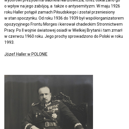
wyborowi prezydenta Gabriela Narutowicza, toteż oskarżano go
o wpływ na jego zabójcę, a także o antysemityzm. W maju 1926
roku Haller potępił zamach Piłsudskiego i został przeniesiony
w stan spoczynku. Od roku 1936 do 1939 był współorganizatorem
opozycyjnego Frontu Morges i kierował chadeckim Stronnictwem
Pracy. Po II wojnie światowej osiadł w Wielkiej Brytanii i tam zmarł
w czerwcu 1960 roku. Jego prochy sprowadzono do Polski w roku
1993.
Józef Haller w POLONIE