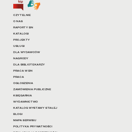
Biuletyn Informacji Publicznej
Tłumacz języka migowego
Linki do najważniejszych dz
CZYTELNIE
O NAS
RAPORTY BN
KATALOGI
PROJEKTY
USŁUGI
DLA WYDAWCÓW
NAGRODY
DLA BIBLIOTEKARZY
PRACA W BN
PRACA
OGŁOSZENIA
ZAMÓWIENIA PUBLICZNE
KSIĘGARNIA
WYDAWNICTWO
KATALOG WYSTAWY STAŁEJ
BLOGI
MAPA SERWISU
POLITYKA PRYWATNOŚCI