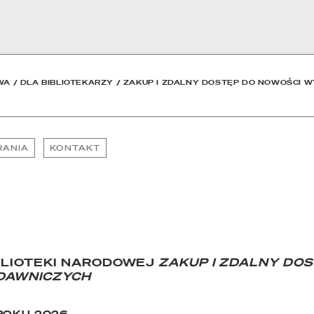
owa
WA
/
DLA BIBLIOTEKARZY
/
ZAKUP I ZDALNY DOSTĘP DO NOWOŚCI 
RANIA
KONTAKT
BLIOTEKI NARODOWEJ
ZAKUP I ZDALNY DO
DAWNICZYCH
ROKU 2026