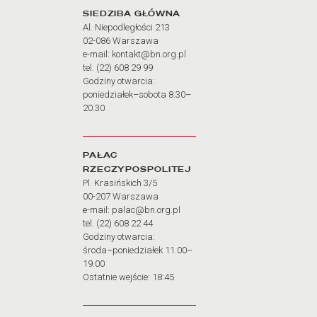
Adres oraz godziny otw
SIEDZIBA GŁÓWNA
Al. Niepodległości 213
02-086 Warszawa
e-mail: kontakt@bn.org.pl
tel. (22) 608 29 99
Godziny otwarcia:
poniedziałek–sobota 8.30–
20.30
PAŁAC
RZECZYPOSPOLITEJ
Pl. Krasińskich 3/5
00-207 Warszawa
e-mail: palac@bn.org.pl
tel. (22) 608 22 44
Godziny otwarcia:
środa–poniedziałek 11.00–
19.00
Ostatnie wejście: 18:45