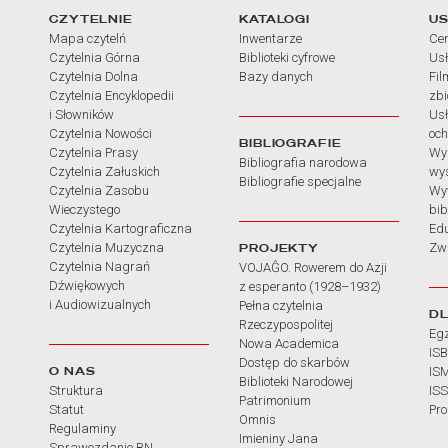
arcia
Linki do najważniejszych dz
CZYTELNIE
KATALOGI
US
Mapa czytelń
Inwentarze
Cen
Czytelnia Górna
Biblioteki cyfrowe
Usł
Czytelnia Dolna
Bazy danych
Fil
Czytelnia Encyklopedii
zb
i Słowników
Usł
Czytelnia Nowości
och
BIBLIOGRAFIE
Czytelnia Prasy
Wy
Bibliografia narodowa
Czytelnia Załuskich
wy
Bibliografie specjalne
Czytelnia Zasobu
Wy
Wieczystego
bib
Czytelnia Kartograficzna
Ed
Czytelnia Muzyczna
PROJEKTY
Zw
Czytelnia Nagrań
VOJAĜO. Rowerem do Azji
Dźwiękowych
z esperanto (1928–1932)
i Audiowizualnych
Pełna czytelnia
D
Rzeczypospolitej
Eg
Nowa Academica
IS
Dostęp do skarbów
O NAS
IS
Biblioteki Narodowej
Struktura
IS
Patrimonium
Statut
Pr
Omnis
Regulaminy
Imieniny Jana
Sprawozdanie BN