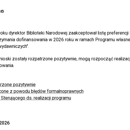
26
roku dyrektor Biblioteki Narodowej zaakceptował listę preferencji 
zymania dofinansowania w 2026 roku w ramach Programu własneg
wydawniczych”.
wnioski zostały rozpatrzone pozytywnie, mogą rozpocząć realizac
owania.
trzone pozytywnie
cone z powodu błędów formalnoprawnych
Sterującego ds. realizacji programu
2026