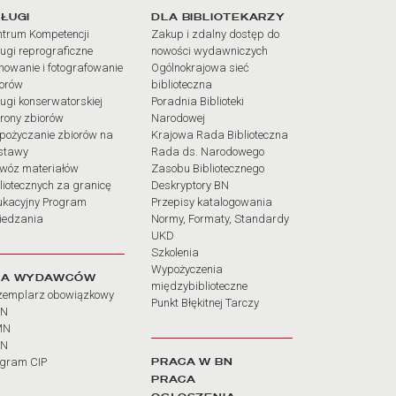
iałów
ŁUGI
DLA BIBLIOTEKARZY
trum Kompetencji
Zakup i zdalny dostęp do
ugi reprograficzne
nowości wydawniczych
mowanie i fotografowanie
Ogólnokrajowa sieć
iorów
biblioteczna
ugi konserwatorskiej
Poradnia Biblioteki
rony zbiorów
Narodowej
pożyczanie zbiorów na
Krajowa Rada Biblioteczna
stawy
Rada ds. Narodowego
wóz materiałów
Zasobu Bibliotecznego
liotecznych za granicę
Deskryptory BN
ukacyjny Program
Przepisy katalogowania
iedzania
Normy, Formaty, Standardy
UKD
Szkolenia
Wypożyczenia
LA WYDAWCÓW
międzybiblioteczne
zemplarz obowiązkowy
Punkt Błękitnej Tarczy
BN
MN
SN
PRACA W BN
ogram CIP
PRACA