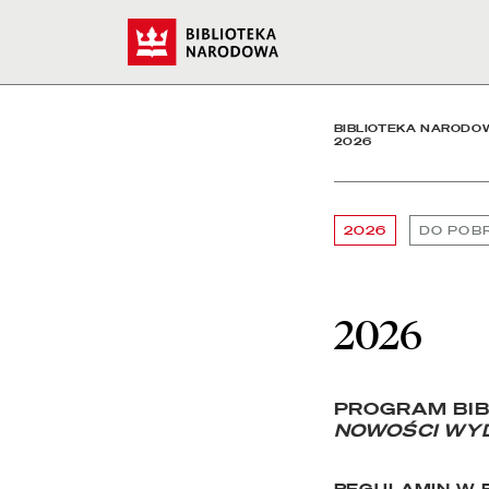
2026 - Biblioteka Narod
Start
BIBLIOTEKA NARODO
2026
2026
DO POB
2026
PROGRAM BI
NOWOŚCI WY
REGULAMIN W 