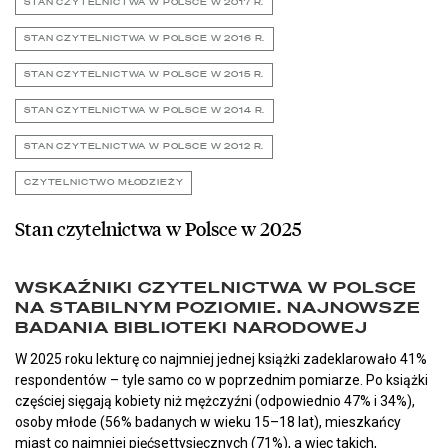
STAN CZYTELNICTWA W POLSCE W 2017 R.
STAN CZYTELNICTWA W POLSCE W 2016 R.
STAN CZYTELNICTWA W POLSCE W 2015 R.
STAN CZYTELNICTWA W POLSCE W 2014 R.
STAN CZYTELNICTWA W POLSCE W 2012 R.
CZYTELNICTWO MŁODZIEŻY
Stan czytelnictwa w Polsce w 2025
WSKAŹNIKI CZYTELNICTWA W POLSCE
NA STABILNYM POZIOMIE. NAJNOWSZE
BADANIA BIBLIOTEKI NARODOWEJ
W 2025 roku lekturę co najmniej jednej książki zadeklarowało 41%
respondentów – tyle samo co w poprzednim pomiarze. Po książki
częściej sięgają kobiety niż mężczyźni (odpowiednio 47% i 34%),
osoby młode (56% badanych w wieku 15–18 lat), mieszkańcy
miast co najmniej pięćsettysięcznych (71%), a więc takich,