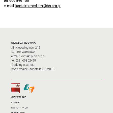
tel. 606 896 150
e-mail:
kontaktzmediami@bn.org.pl
Adres oraz godziny otwarci
SIEDZIBA GŁÓWNA
Al. Niepodległości 213
02-086 Warszawa
e-mail: kontakt@bn.org.pl
tel. (22) 608 29 99
Godziny otwarcia:
poniedziałek–sobota 8.30–20.30
Biuletyn Informacji Publicznej
Tłumacz języka migowego
Linki do najważniejszych dz
CZYTELNIE
O NAS
RAPORTY BN