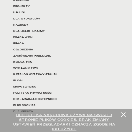
KATALOGI
PROJEKTY
USŁUGI
DLA WYDAWCÓW
NAGRODY
DLA BIBLIOTEKARZY
PRACA W BN
PRACA
OGŁOSZENIA
ZAMÓWIENIA PUBLICZNE
KSIĘGARNIA
WYDAWNICTWO
KATALOG WYSTAWY STAŁEJ
BLOGI
MAPA SERWISU
POLITYKA PRYWATNOŚCI
DEKLARACJA DOSTĘPNOŚCI
PLIKI COOKIES
DLA MEDIÓW
BIBLIOTEKA NARODOWA UŻYWA NA SWOJEJ
STRONIE PLIKÓW COOKIES. BRAK ZMIANY
USTAWIEŃ PRZEGLĄDARKI OZNACZA ZGODĘ NA
ICH UŻYCIE