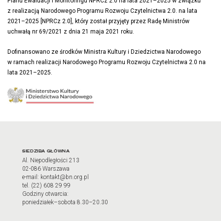
Planu Ewaluacji i Monitoringu NPRCz 2.0 na lata 2021–2025 w związku
z realizacją Narodowego Programu Roz­woju Czytelnictwa 2.0. na lata
2021–2025 [NPRCz 2.0], który został przyjęty przez Radę Ministrów
uchwałą nr 69/2021 z dnia 21 maja 2021 roku.
Dofinansowano ze środków Ministra Kultury i Dziedzictwa Narodowego
w ramach realizacji Narodowego Programu Rozwoju Czytelnictwa 2.0 na
lata 2021–2025.
Adres oraz godziny otwarci
SIEDZIBA GŁÓWNA
Al. Niepodległości 213
02-086 Warszawa
e-mail: kontakt@bn.org.pl
tel. (22) 608 29 99
Godziny otwarcia:
poniedziałek–sobota 8.30–20.30