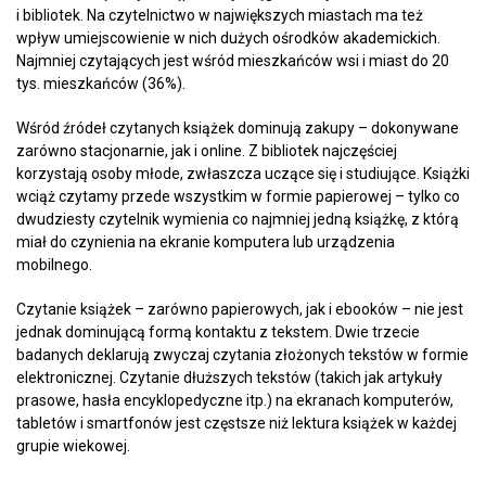
i bibliotek. Na czytelnictwo w największych miastach ma też
wpływ umiejscowienie w nich dużych ośrodków akademickich.
Najmniej czytających jest wśród mieszkańców wsi i miast do 20
tys. mieszkańców (36%).
Wśród źródeł czytanych książek dominują zakupy – dokonywane
zarówno stacjonarnie, jak i online. Z bibliotek najczęściej
korzystają osoby młode, zwłaszcza uczące się i studiujące. Książki
wciąż czytamy przede wszystkim w formie papierowej – tylko co
dwudziesty czytelnik wy­mienia co najmniej jedną książkę, z którą
miał do czynienia na ekranie komputera lub urządzenia
mobilnego.
Czytanie książek – zarówno papierowych, jak i ebooków – nie jest
jednak dominującą formą kontaktu z tekstem. Dwie trzecie
badanych deklarują zwyczaj czytania złożonych tekstów w formie
elektronicznej. Czytanie dłuższych tekstów (takich jak artykuły
prasowe, hasła encyklopedyczne itp.) na ekranach komputerów,
tabletów i smartfonów jest częstsze niż lektura książek w każdej
grupie wiekowej.