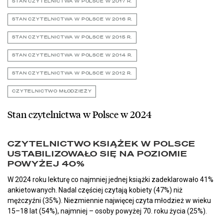
STAN CZYTELNICTWA W POLSCE W 2017 R.
STAN CZYTELNICTWA W POLSCE W 2016 R.
STAN CZYTELNICTWA W POLSCE W 2015 R.
STAN CZYTELNICTWA W POLSCE W 2014 R.
STAN CZYTELNICTWA W POLSCE W 2012 R.
CZYTELNICTWO MŁODZIEŻY
Stan czytelnictwa w Polsce w 2024
CZYTELNICTWO KSIĄŻEK W POLSCE
USTABILIZOWAŁO SIĘ NA POZIOMIE
POWYŻEJ 40%
W 2024 roku lekturę co najmniej jednej książki zadeklarowało 41%
ankietowanych. Nadal częściej czytają kobiety (47%) niż
mężczyźni (35%). Niezmiennie najwięcej czyta młodzież w wieku
15–18 lat (54%), najmniej – osoby powyżej 70. roku życia (25%).