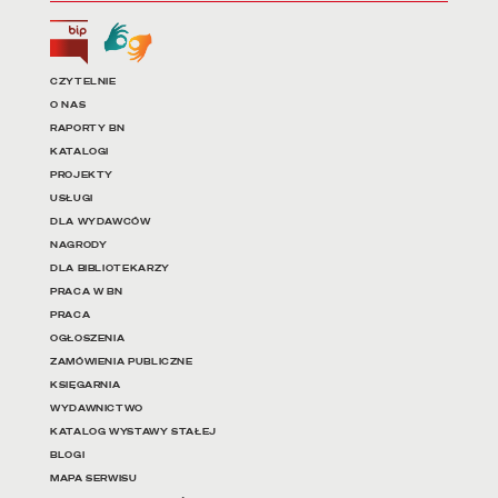
Biuletyn Informacji Publicznej
Tłumacz języka migowego
Linki do najważniejszych dz
CZYTELNIE
O NAS
RAPORTY BN
KATALOGI
PROJEKTY
USŁUGI
DLA WYDAWCÓW
NAGRODY
DLA BIBLIOTEKARZY
PRACA W BN
PRACA
OGŁOSZENIA
ZAMÓWIENIA PUBLICZNE
KSIĘGARNIA
WYDAWNICTWO
KATALOG WYSTAWY STAŁEJ
BLOGI
MAPA SERWISU