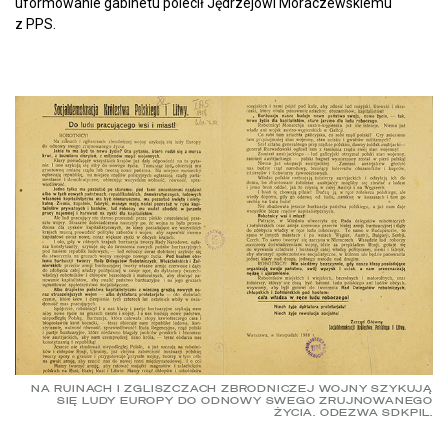
uformowanie gabinetu polecił Jędrzejowi Moraczewskiemu
z PPS.
NA RUINACH I ZGLISZCZACH ZBRODNICZEJ WOJNY SZYKUJĄ
SIĘ LUDY EUROPY DO ODNOWY SWEGO ZRUJNOWANEGO
ŻYCIA. ODEZWA SDKPIL.