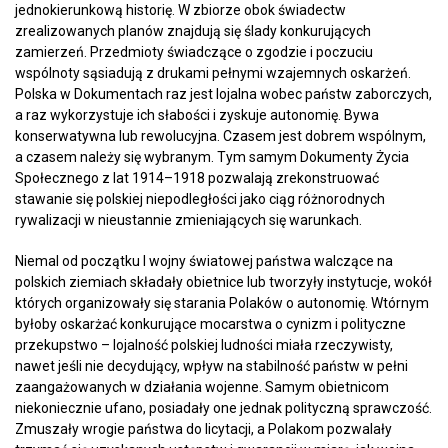
jednokierunkową historię. W zbiorze obok świadectw
zrealizowanych planów znajdują się ślady konkurujących
zamierzeń. Przedmioty świadczące o zgodzie i poczuciu
wspólnoty sąsiadują z drukami pełnymi wzajemnych oskarżeń.
Polska w Dokumentach raz jest lojalna wobec państw zaborczych,
a raz wykorzystuje ich słabości i zyskuje autonomię. Bywa
konserwatywna lub rewolucyjna. Czasem jest dobrem wspólnym,
a czasem należy się wybranym. Tym samym Dokumenty Życia
Społecznego z lat 1914–1918 pozwalają zrekonstruować
stawanie się polskiej niepodległości jako ciąg różnorodnych
rywalizacji w nieustannie zmieniających się warunkach.
Niemal od początku I wojny światowej państwa walczące na
polskich ziemiach składały obietnice lub tworzyły instytucje, wokół
których organizowały się starania Polaków o autonomię. Wtórnym
byłoby oskarżać konkurujące mocarstwa o cynizm i polityczne
przekupstwo – lojalność polskiej ludności miała rzeczywisty,
nawet jeśli nie decydujący, wpływ na stabilność państw w pełni
zaangażowanych w działania wojenne. Samym obietnicom
niekoniecznie ufano, posiadały one jednak polityczną sprawczość.
Zmuszały wrogie państwa do licytacji, a Polakom pozwalały