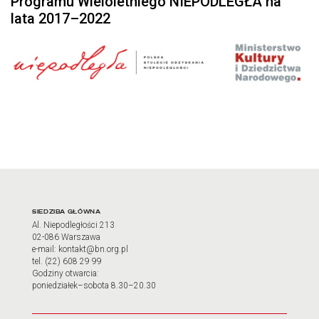
Programu Wieloletniego NIEPODLEGŁA na
lata 2017–2022
Adres oraz godziny otwarci
SIEDZIBA GŁÓWNA
Al. Niepodległości 213
02-086 Warszawa
e-mail: kontakt@bn.org.pl
tel. (22) 608 29 99
Godziny otwarcia:
poniedziałek–sobota 8.30–20.30