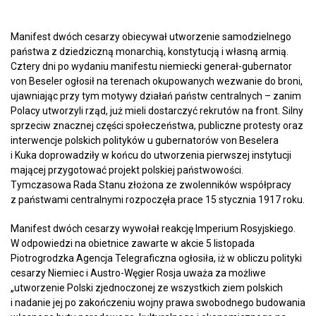
Manifest dwóch cesarzy obiecywał utworzenie samodzielnego
państwa z dziedziczną monarchią, konstytucją i własną armią.
Cztery dni po wydaniu manifestu niemiecki generał-gubernator
von Beseler ogłosił na terenach okupowanych wezwanie do broni,
ujawniając przy tym motywy działań państw centralnych – zanim
Polacy utworzyli rząd, już mieli dostarczyć rekrutów na front. Silny
sprzeciw znacznej części społeczeństwa, publiczne protesty oraz
interwencje polskich polityków u gubernatorów von Beselera
i Kuka doprowadziły w końcu do utworzenia pierwszej instytucji
mającej przygotować projekt polskiej państwowości.
Tymczasowa Rada Stanu złożona ze zwolenników współpracy
z państwami centralnymi rozpoczęła prace 15 stycznia 1917 roku.
Manifest dwóch cesarzy wywołał reakcję Imperium Rosyjskiego.
W odpowiedzi na obietnice zawarte w akcie 5 listopada
Piotrogrodzka Agencja Telegraficzna ogłosiła, iż w obliczu polityki
cesarzy Niemiec i Austro-Węgier Rosja uważa za możliwe
„utworzenie Polski zjednoczonej ze wszystkich ziem polskich
i nadanie jej po zakończeniu wojny prawa swobodnego budowania