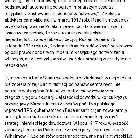
własnego bytu narodowego, kulturalnego i ekonomicznego na
podstawach autonomii pod berłem monarszym cesarzy
rosyjskich z zachowaniem jedności państwowej”. Z kolei po
abdykacji cara Mikołaja II w marcu 1917 roku Rząd Tymczasowy
przyznał wprawdzie Polakom prawo do stanowienia o swoim
losie, uważał jednak, że rozwiązanie kwestii polskiej
niepodległości zależy także od decyzji Rosjan. Dopiero 15
listopada 1917 roku w „Deklaracji Praw Narodów Rosji” bolszewicy
ogłosili prawo poddanych Imperium Rosyjskiego do tworzenia
własnych, niezależnych państw, choć deklaracji tej w praktyce nie
respektowali.
Tymczasowa Rada Stanu nie spełniła pokładanych w niej nadziei.
Nie zdołała przejąć administracji od państw centralnych, nie
potrafiła wpłynąć na fatalne zaopatrzenie w żywność ani
złagodzić rygoru okupacji. Jej słabości dowodzi w końcu kryzys
przysięgowy. Mimo istnienia zalążków państwa polskiego
w postaci TRS, gubernator von Beseler sam organizował armię
polską, która miała służyć u boku armii niemieckiej i w myśl
strategii niemieckiego dowództwa. W lipcu 1917 roku większość
żołnierzy Legionów Polskich nie złożyła przysięgi na wierność
Wilhelmowi II. Legionistów przetransportowano na front włoski lub