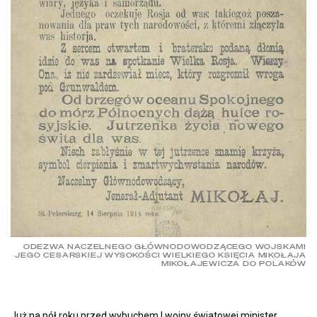
ODEZWA NACZELNEGO GŁÓWNODOWODZĄCEGO WOJSKAMI
JEGO CESARSKIEJ WYSOKOŚCI WIELKIEGO KSIĘCIA MIKOŁAJA
MIKOŁAJEWICZA DO POLAKÓW
Już na pół roku przed wybuchem I wojny światowej minister