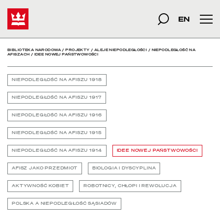
Idee nowej państwowości
Start
szukana fraza
Szukaj
EN
Men
BIBLIOTEKA NARODOWA
/
PROJEKTY
/
ALEJE NIEPODLEGŁOŚCI
/
NIEPODLEGŁOŚĆ NA
AFISZACH
/
IDEE NOWEJ PAŃSTWOWOŚCI
NIEPODLEGŁOŚĆ NA AFISZU 1918
NIEPODLEGŁOŚĆ NA AFISZU 1917
NIEPODLEGŁOŚĆ NA AFISZU 1916
NIEPODLEGŁOŚĆ NA AFISZU 1915
NIEPODLEGŁOŚĆ NA AFISZU 1914
IDEE NOWEJ PAŃSTWOWOŚCI
AFISZ JAKO PRZEDMIOT
BIOLOGIA I DYSCYPLINA
AKTYWNOŚĆ KOBIET
ROBOTNICY, CHŁOPI I REWOLUCJA
POLSKA A NIEPODLEGŁOŚĆ SĄSIADÓW