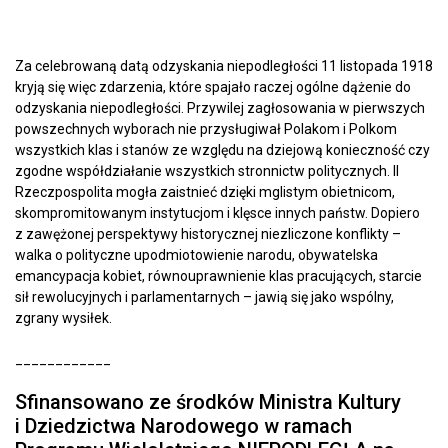
Za celebrowaną datą odzyskania niepodległości 11 listopada 1918
kryją się więc zdarzenia, które spajało raczej ogólne dążenie do
odzyskania niepodległości. Przywilej zagłosowania w pierwszych
powszechnych wyborach nie przysługiwał Polakom i Polkom
wszystkich klas i stanów ze względu na dziejową konieczność czy
zgodne współdziałanie wszystkich stronnictw politycznych. II
Rzeczpospolita mogła zaistnieć dzięki mglistym obietnicom,
skompromitowanym instytucjom i klęsce innych państw. Dopiero
z zawężonej perspektywy historycznej niezliczone konflikty –
walka o polityczne upodmiotowienie narodu, obywatelska
emancypacja kobiet, równouprawnienie klas pracujących, starcie
sił rewolucyjnych i parlamentarnych – jawią się jako wspólny,
zgrany wysiłek.
____________
Sfinansowano ze środków Ministra Kultury
i Dziedzictwa Narodowego w ramach