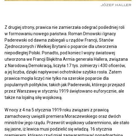
JÓZEF HALLER
Z drugiej strony, prawica nie zamierzała odegrać pośledniej roli
w formowaniu nowego państwa. Roman Dmowski i Ignacy
Paderewski od dawna zabiegali u rządów Francji, Stanów
Zjednoczonych i Wielkiej Brytanii o poparcie dla utworzenia
niepodległej Polski. Ponadto, pod koniec I wojny światowej
utworzona we Francji Błękitna Armia generała Hallera, związana
z Narodową Demokracją, liczyła 17 tys. żołnierzy i 430 oficerów,
a jej liczba, dzięki napływowi ochotników szybko rosła. Zatem
prawica mogła liczyć nie tylko na szerokie poparcie dla
popularnych polityków, takich jak Paderewski, którego przejazd
przez Warszawę w styczniu 1919 świętowano euforycznie, ale
także na lojalną siłę wojskową.
W nocy z 4 na 5 stycznia 1919 roku związani z prawicą
zamachowcy uwięzili premiera Moraczewskiego oraz dwóch
ministrów jego rządu. Przewrót wojskowy udaremniono, ale stało
się jasne, iż lewica musi podzielić się władzą. 16 stycznia
premierem, którego rząd miał zagwarantować ponadpartyjną