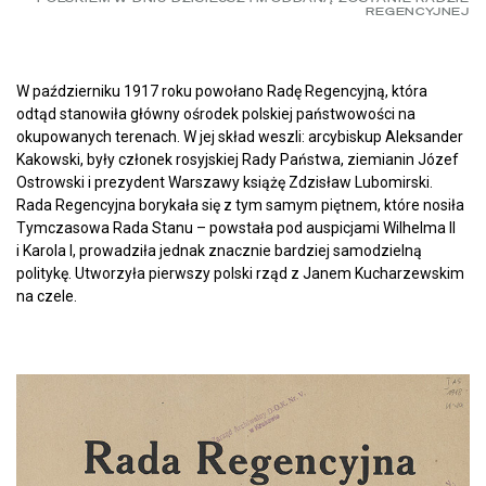
REGENCYJNEJ
W październiku 1917 roku powołano Radę Regencyjną, która
odtąd stanowiła główny ośrodek polskiej państwowości na
okupowanych terenach. W jej skład weszli: arcybiskup Aleksander
Kakowski, były członek rosyjskiej Rady Państwa, ziemianin Józef
Ostrowski i prezydent Warszawy książę Zdzisław Lubomirski.
Rada Regencyjna borykała się z tym samym piętnem, które nosiła
Tymczasowa Rada Stanu – powstała pod auspicjami Wilhelma II
i Karola I, prowadziła jednak znacznie bardziej samodzielną
politykę. Utworzyła pierwszy polski rząd z Janem Kucharzewskim
na czele.