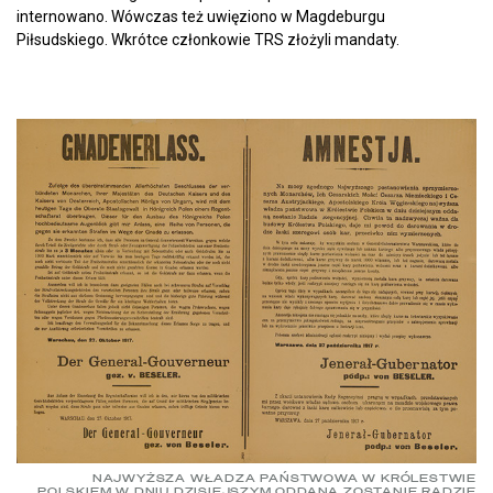
internowano. Wówczas też uwięziono w Magdeburgu
Piłsudskiego. Wkrótce członkowie TRS złożyli mandaty.
NAJWYŻSZA WŁADZA PAŃSTWOWA W KRÓLESTWIE
POLSKIEM W DNIU DZISIEJSZYM ODDANĄ ZOSTANIE RADZIE