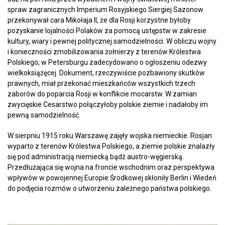
spraw zagranicznych Imperium Rosyjskiego Siergiej Sazonow
przekonywał cara Mikołaja II, że dla Rosji korzystne byłoby
pozyskanie lojalności Polaków za pomocą ustępstw w zakresie
kultury, wiary i pewnej politycznej samodzielności. W obliczu wojny
i konieczności zmobilizowania żołnierzy z terenów Królestwa
Polskiego, w Petersburgu zadecydowano o ogłoszeniu odezwy
wielkoksiążęcej. Dokument, rzeczywiście pozbawiony skutków
prawnych, miał przekonać mieszkańców wszystkich trzech
zaborów do poparcia Rosji w konflikcie mocarstw. W zamian
zwycięskie Cesarstwo połączyłoby polskie ziemie i nadałoby im
pewną samodzielność.
W sierpniu 1915 roku Warszawę zajęły wojska niemieckie. Rosjan
wyparto z terenów Królestwa Polskiego, a ziemie polskie znalazły
się pod administracją niemiecką bądź austro-węgierską.
Przedłużająca się wojna na froncie wschodnim oraz perspektywa
wpływów w powojennej Europie Środkowej skłoniły Berlin i Wiedeń
do podjęcia rozmów o utworzeniu zależnego państwa polskiego.