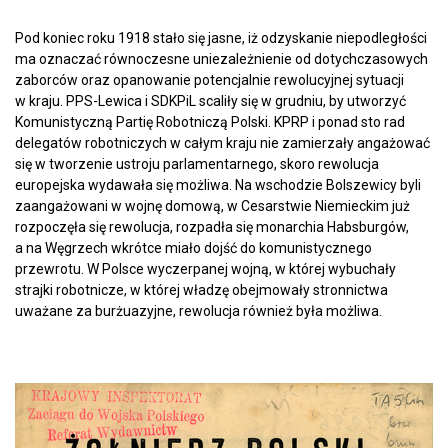
Pod koniec roku 1918 stało się jasne, iż odzyskanie niepodległości
ma oznaczać równoczesne uniezależnienie od dotychczasowych
zaborców oraz opanowanie potencjalnie rewolucyjnej sytuacji
w kraju. PPS-Lewica i SDKPiL scaliły się w grudniu, by utworzyć
Komunistyczną Partię Robotniczą Polski. KPRP i ponad sto rad
delegatów robotniczych w całym kraju nie zamierzały angażować
się w tworzenie ustroju parlamentarnego, skoro rewolucja
europejska wydawała się możliwa. Na wschodzie Bolszewicy byli
zaangażowani w wojnę domową, w Cesarstwie Niemieckim już
rozpoczęła się rewolucja, rozpadła się monarchia Habsburgów,
a na Węgrzech wkrótce miało dojść do komunistycznego
przewrotu. W Polsce wyczerpanej wojną, w której wybuchały
strajki robotnicze, w której władzę obejmowały stronnictwa
uważane za burżuazyjne, rewolucja również była możliwa.