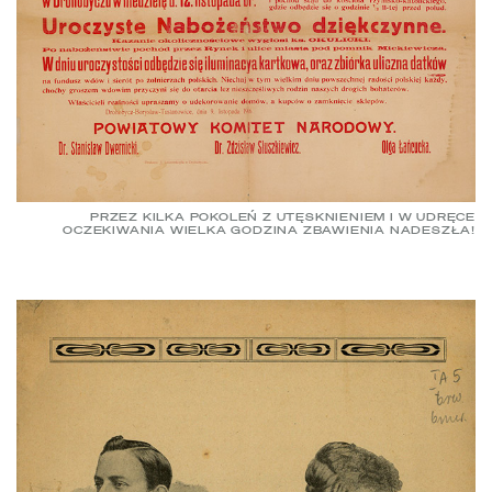
PRZEZ KILKA POKOLEŃ Z UTĘSKNIENIEM I W UDRĘCE
OCZEKIWANIA WIELKA GODZINA ZBAWIENIA NADESZŁA!