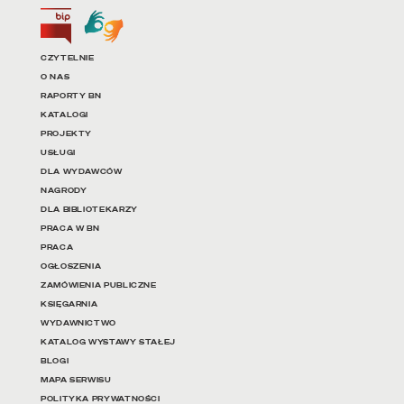
Biuletyn Informacji Publicznej
Tłumacz języka migowego
Linki do najważniejszych dz
CZYTELNIE
O NAS
RAPORTY BN
KATALOGI
PROJEKTY
USŁUGI
DLA WYDAWCÓW
NAGRODY
DLA BIBLIOTEKARZY
PRACA W BN
PRACA
OGŁOSZENIA
ZAMÓWIENIA PUBLICZNE
KSIĘGARNIA
WYDAWNICTWO
KATALOG WYSTAWY STAŁEJ
BLOGI
MAPA SERWISU
POLITYKA PRYWATNOŚCI