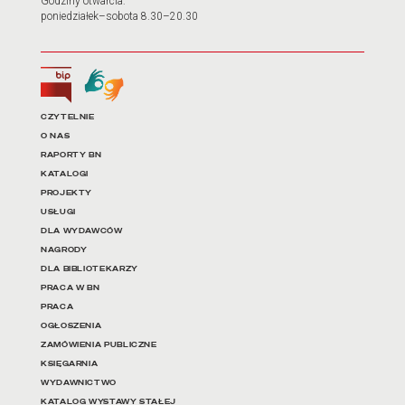
Godziny otwarcia:
poniedziałek–sobota 8.30–20.30
Biuletyn Informacji Publicznej
Tłumacz języka migowego
Linki do najważniejszych dz
CZYTELNIE
O NAS
RAPORTY BN
KATALOGI
PROJEKTY
USŁUGI
DLA WYDAWCÓW
NAGRODY
DLA BIBLIOTEKARZY
PRACA W BN
PRACA
OGŁOSZENIA
ZAMÓWIENIA PUBLICZNE
KSIĘGARNIA
WYDAWNICTWO
KATALOG WYSTAWY STAŁEJ