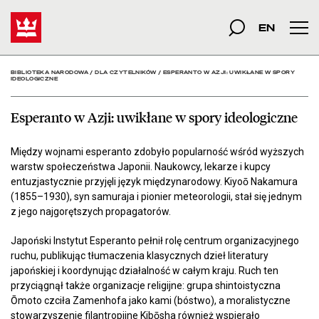
Esperanto w Azji: uwikła
Start
szukana fraza
Szukaj
EN
Men
BIBLIOTEKA NARODOWA
/
DLA CZYTELNIKÓW
/
ESPERANTO W AZJI: UWIKŁANE W SPORY
IDEOLOGICZNE
Esperanto w Azji: uwikłane w spory ideologiczne
Między wojnami esperanto zdobyło popularność wśród wyższych
warstw społeczeństwa Japonii. Naukowcy, lekarze i kupcy
entuzjastycznie przyjęli język międzynarodowy. Kiyoō Nakamura
(1855–1930), syn samuraja i pionier meteorologii, stał się jednym
z jego najgorętszych propagatorów.
Japoński Instytut Esperanto pełnił rolę centrum organizacyjnego
ruchu, publikując tłumaczenia klasycznych dzieł literatury
japońskiej i koordynując działalność w całym kraju. Ruch ten
przyciągnął także organizacje religijne: grupa shintoistyczna
Ōmoto czciła Zamenhofa jako kami (bóstwo), a moralistyczne
stowarzyszenie filantropijne Kibōsha również wspierało