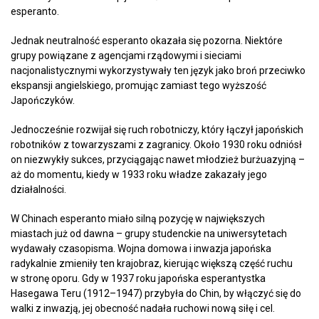
esperanto.
Jednak neutralność esperanto okazała się pozorna. Niektóre
grupy powiązane z agencjami rządowymi i sieciami
nacjonalistycznymi wykorzystywały ten język jako broń przeciwko
ekspansji angielskiego, promując zamiast tego wyższość
Japończyków.
Jednocześnie rozwijał się ruch robotniczy, który łączył japońskich
robotników z towarzyszami z zagranicy. Około 1930 roku odniósł
on niezwykły sukces, przyciągając nawet młodzież burżuazyjną –
aż do momentu, kiedy w 1933 roku władze zakazały jego
działalności.
W Chinach esperanto miało silną pozycję w największych
miastach już od dawna – grupy studenckie na uniwersytetach
wydawały czasopisma. Wojna domowa i inwazja japońska
radykalnie zmieniły ten krajobraz, kierując większą część ruchu
w stronę oporu. Gdy w 1937 roku japońska esperantystka
Hasegawa Teru (1912–1947) przybyła do Chin, by włączyć się do
walki z inwazją, jej obecność nadała ruchowi nową siłę i cel.