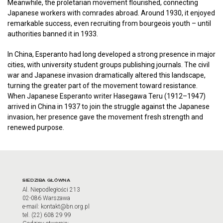
Meanwhile, the proletarian movement flourished, connecting
Japanese workers with comrades abroad. Around 1930, it enjoyed
remarkable success, even recruiting from bourgeois youth – until
authorities banned it in 1933.
In China, Esperanto had long developed a strong presence in major
cities, with university student groups publishing journals. The civil
war and Japanese invasion dramatically altered this landscape,
turning the greater part of the movement toward resistance.
When Japanese Esperanto writer Hasegawa Teru (1912–1947)
arrived in China in 1937 to join the struggle against the Japanese
invasion, her presence gave the movement fresh strength and
renewed purpose.
Adres oraz godziny otwarci
SIEDZIBA GŁÓWNA
Al. Niepodległości 213
02-086 Warszawa
e-mail: kontakt@bn.org.pl
tel. (22) 608 29 99