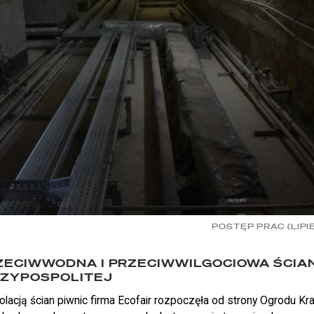
POSTĘP PRAC (LIPIE
ZECIWWODNA I PRZECIWWILGOCIOWA ŚCIAN
CZYPOSPOLITEJ
lacją ścian piwnic firma Ecofair rozpoczęła od strony Ogrodu Kr