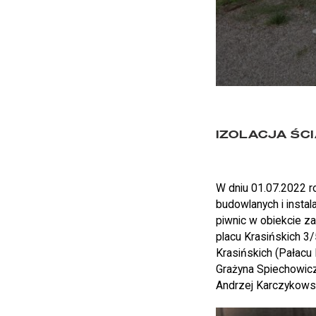
IZOLACJA ŚC
W dniu 01.07.2022 r
budowlanych i instal
piwnic w obiekcie z
placu Krasińskich 3
Krasińskich (Pałacu
Grażyna Spiechowicz
Andrzej Karczykowski