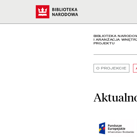
Aktualności projektu - B
Start
BIBLIOTEKA NARODO
I ARANŻACJA WNĘTR
PROJEKTU
O PROJEKCIE
Aktualno