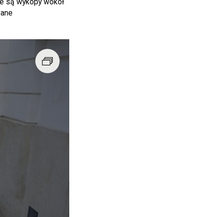
e są wykopy wokół
wane