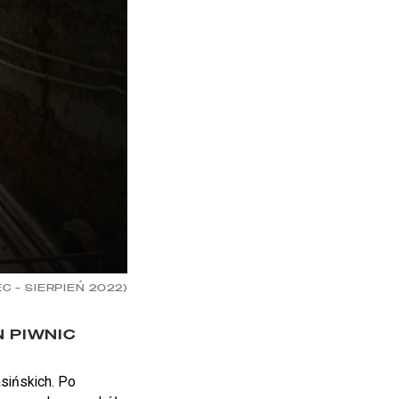
C – SIERPIEŃ 2022)
 PIWNIC
asińskich. Po