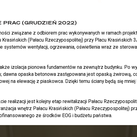
 PRAC (GRUDZIEŃ 2022)
ności związane z odbiorem prac wykonywanych w ramach projekt
 Krasińskich (Pałacu Rzeczypospolitej) przy Placu Krasińskich 
systemów wentylacji, ogrzewania, oświetlenia wraz ze sterowa
także izolacja pionowa fundamentów na zewnątrz budynku. Po wyk
w, dawna opaska betonowa zastępowana jest opaską żwirową, c
wej na elewację z piaskowca. Dzięki temu ściany będą się mniej b
ie realizacji jest kolejny etap rewitalizacji Pałacu Rzeczypospoli
aranżacja wnętrz Pałacu Krasińskich (Pałacu Rzeczypospolitej) pr
ofinansowanego ze środków EOG i budżetu państwa.