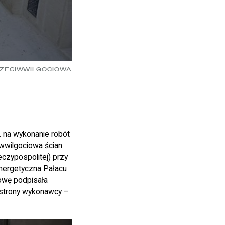
RZECIWWILGOCIOWA
. na wykonanie robót
iwwilgociowa ścian
czypospolitej) przy
nergetyczna Pałacu
owę podpisała
 strony wykonawcy –