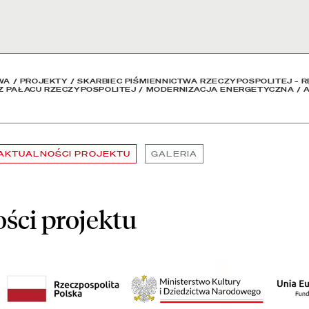
iblioteka Narodowa
WA
/
PROJEKTY
/
SKARBIEC PIŚMIENNICTWA RZECZYPOSPOLITEJ – R
Z PAŁACU RZECZYPOSPOLITEJ
/
MODERNIZACJA ENERGETYCZNA
/
AKTUALNOŚCI PROJEKTU
GALERIA
ści projektu