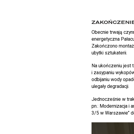
ZAKOŃCZENIE
Obecnie trwają czyn
energetyczna Pałacu
Zakończono montaże 
ubytki sztukaterii.
Na ukończeniu jest 
i zasypaniu wykopó
odbijaniu wody opado
ulegały degradacji.
Jednocześnie w trakc
pn.: Modernizacja i 
3/5 w Warszawie” d