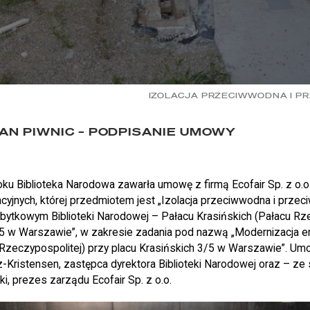
IZOLACJA PRZECIWWODNA I P
IAN PIWNIC – PODPISANIE UMOWY
oku Biblioteka Narodowa zawarła umowę z firmą Ecofair Sp. z o.o
acyjnych, której przedmiotem jest „Izolacja przeciwwodna i przec
abytkowym Biblioteki Narodowej – Pałacu Krasińskich (Pałacu Rze
/5 w Warszawie”, w zakresie zadania pod nazwą „Modernizacja e
 Rzeczypospolitej) przy placu Krasińskich 3/5 w Warszawie”. Um
-Kristensen, zastępca dyrektora Biblioteki Narodowej oraz – ze
, prezes zarządu Ecofair Sp. z o.o.