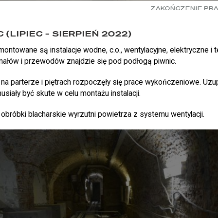
ZAKOŃCZENIE PRA
(LIPIEC – SIERPIEŃ 2022)
ontowane są instalacje wodne, c.o., wentylacyjne, elektryczne i t
anałów i przewodów znajdzie się pod podłogą piwnic.
a parterze i piętrach rozpoczęły się prace wykończeniowe. Uzup
musiały być skute w celu montażu instalacji.
bróbki blacharskie wyrzutni powietrza z systemu wentylacji.