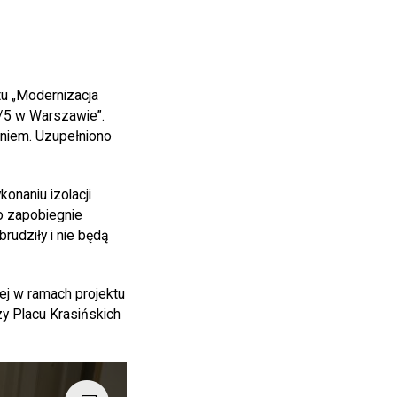
u „Modernizacja
3/5 w Warszawie”.
niem. Uzupełniono
onaniu izolacji
o zapobiegnie
rudziły i nie będą
tej w ramach projektu
zy Placu Krasińskich