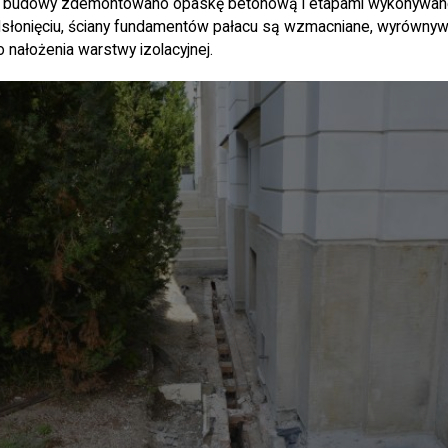
u budowy zdemontowano opaskę betonową i etapami wykonywan
słonięciu, ściany fundamentów pałacu są wzmacniane, wyrówny
nałożenia warstwy izolacyjnej.