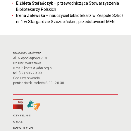
Elżbieta Stefańczyk
– przewodnicząca Stowarzyszenia
Bibliotekarzy Polskich
Irena Zalewska
– nauczyciel bibliotekarz w Zespole Szkół
nr 1 w Stargardzie Szczecińskim, przedstawiciel MEN
Adres oraz godziny otwarci
SIEDZIBA GŁÓWNA
Al. Niepodległości 213
02-086 Warszawa
e-mail: kontakt@bn.org.pl
tel. (22) 608 29 99
Godziny otwarcia:
poniedziałek–sobota 8.30–20.30
Biuletyn Informacji Publicznej
Tłumacz języka migowego
Linki do najważniejszych dz
CZYTELNIE
O NAS
RAPORTY BN