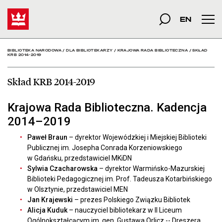
Skład KRB 2014-2019 - B
Start
szukana fraza
Szukaj
EN
Men
BIBLIOTEKA NARODOWA
/
DLA BIBLIOTEKARZY
/
KRAJOWA RADA BIBLIOTECZNA
/
SKŁAD
KRB 2014-2019
Skład KRB 2014-2019
Krajowa Rada Biblioteczna. Kadencja
2014–2019
Paweł Braun
– dyrektor Wojewódzkiej i Miejskiej Biblioteki
Publicznej im. Josepha Conrada Korzeniowskiego
w Gdańsku, przedstawiciel MKiDN
Sylwia Czacharowska
– dyrektor Warmińsko-Mazurskiej
Biblioteki Pedagogicznej im. Prof. Tadeusza Kotarbińskiego
w Olsztynie, przedstawiciel MEN
Jan Krajewski
– prezes Polskiego Związku Bibliotek
Alicja Kuduk
– nauczyciel bibliotekarz w II Liceum
Ogólnokształcącym im. gen. Gustawa Orlicz -- Dreszera