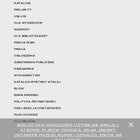
KATALOGI
PROJEKTY
USŁUGI
DLA WYDAWCÓW
NAGRODY
DLA BIBLIOTEKARZY
PRACA W BN
PRACA
OGŁOSZENIA
ZAMÓWIENIA PUBLICZNE
KSIĘGARNIA
WYDAWNICTWO
KATALOG WYSTAWY STAŁEJ
BLOGI
MAPA SERWISU
POLITYKA PRYWATNOŚCI
DEKLARACJA DOSTĘPNOŚCI
PLIKI COOKIES
DLA MEDIÓW
BIBLIOTEKA NARODOWA UŻYWA NA SWOJEJ
STRONIE PLIKÓW COOKIES. BRAK ZMIANY
USTAWIEŃ PRZEGLĄDARKI OZNACZA ZGODĘ NA