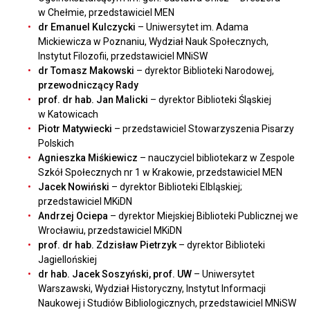
w Chełmie, przedstawiciel MEN
dr Emanuel Kulczycki
– Uniwersytet im. Adama
Mickiewicza w Poznaniu, Wydział Nauk Społecznych,
Instytut Filozofii, przedstawiciel MNiSW
dr Tomasz Makowski
– dyrektor Biblioteki Narodowej,
przewodniczący Rady
prof. dr hab. Jan Malicki
– dyrektor Biblioteki Śląskiej
w Katowicach
Piotr Matywiecki
– przedstawiciel Stowarzyszenia Pisarzy
Polskich
Agnieszka Miśkiewicz
– nauczyciel bibliotekarz w Zespole
Szkół Społecznych nr 1 w Krakowie, przedstawiciel MEN
Jacek Nowiński
– dyrektor Biblioteki Elbląskiej;
przedstawiciel MKiDN
Andrzej Ociepa
– dyrektor Miejskiej Biblioteki Publicznej we
Wrocławiu, przedstawiciel MKiDN
prof. dr hab. Zdzisław Pietrzyk
– dyrektor Biblioteki
Jagiellońskiej
dr hab. Jacek Soszyński, prof. UW
– Uniwersytet
Warszawski, Wydział Historyczny, Instytut Informacji
Naukowej i Studiów Bibliologicznych, przedstawiciel MNiSW