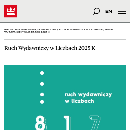
Ruch Wydawniczy w Liczb
Start
szukana fraza
Szukaj
EN
Men
BIBLIOTEKA NARODOWA
/
RAPORTY BN
/
RUCH WYDAWNICZY W LICZBACH
/
RUCH
WYDAWNICZY W LICZBACH 2025 K
Ruch Wydawniczy w Liczbach 2025 K