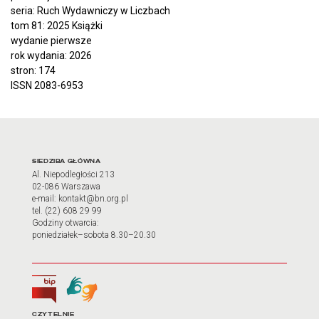
seria: Ruch Wydawniczy w Liczbach
tom 81: 2025 Książki
wydanie pierwsze
rok wydania: 2026
stron: 174
ISSN 2083-6953
Adres oraz godziny otwarci
SIEDZIBA GŁÓWNA
Al. Niepodległości 213
02-086 Warszawa
e-mail: kontakt@bn.org.pl
tel. (22) 608 29 99
Godziny otwarcia:
poniedziałek–sobota 8.30–20.30
Biuletyn Informacji Publicznej
Tłumacz języka migowego
CZYTELNIE