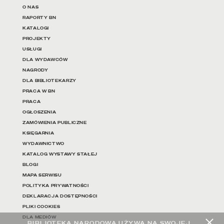
Linki do najważniejszych dz
O NAS
RAPORTY BN
KATALOGI
PROJEKTY
USŁUGI
DLA WYDAWCÓW
NAGRODY
DLA BIBLIOTEKARZY
PRACA W BN
PRACA
OGŁOSZENIA
ZAMÓWIENIA PUBLICZNE
KSIĘGARNIA
WYDAWNICTWO
KATALOG WYSTAWY STAŁEJ
BLOGI
MAPA SERWISU
POLITYKA PRYWATNOŚCI
DEKLARACJA DOSTĘPNOŚCI
PLIKI COOKIES
DLA MEDIÓW
BIBLIOTEKA NARODOWA UŻYWA NA SWOJEJ