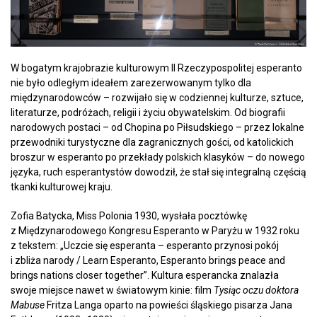
W bogatym krajobrazie kulturowym II Rzeczypospolitej esperanto
nie było odległym ideałem zarezerwowanym tylko dla
międzynarodowców – rozwijało się w codziennej kulturze, sztuce,
literaturze, podróżach, religii i życiu obywatelskim. Od biografii
narodowych postaci – od Chopina po Piłsudskiego – przez lokalne
przewodniki turystyczne dla zagranicznych gości, od katolickich
broszur w esperanto po przekłady polskich klasyków – do nowego
języka, ruch esperantystów dowodził, że stał się integralną częścią
tkanki kulturowej kraju.
Zofia Batycka, Miss Polonia 1930, wysłała pocztówkę
z Międzynarodowego Kongresu Esperanto w Paryżu w 1932 roku
z tekstem: „Uczcie się esperanta – esperanto przynosi pokój
i zbliża narody / Learn Esperanto, Esperanto brings peace and
brings nations closer together”. Kultura esperancka znalazła
swoje miejsce nawet w światowym kinie: film
Tysiąc oczu doktora
Mabuse
Fritza Langa oparto na powieści śląskiego pisarza Jana