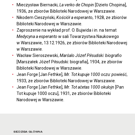
Mieczysław Biernacki,
La verko de Chopin
[Dzieło Chopina],
1936, ze zbiorów Biblioteki Narodowej w Warszawie.
Nikodem Cieszyński,
Kościół a esperanto
, 1928, ze zbiorów
Biblioteki Narodowej w Warszawie.
Zaproszenie na wykład prof. O. Bujwida i in. na temat
Medycyna a esperanto
w sali Towarzystwa Naukowego
w Warszawie, 13.12.1926, ze zbiorów Biblioteki Narodowej
w Warszawie.
Wacław Sieroszewski,
Marŝalo Józef Piłsudski: biografio
[Marszałek Józef Piłsudski: biografia], 1934, ze zbiorów
Biblioteki Narodowej w Warszawie.
Jean Forge [Jan Fethke],
Mr. Tot kupuje 1000 oczu: powieść
,
1933, ze zbiorów Biblioteki Narodowej w Warszawie.
Jean Forge [Jan Fethke],
Mr. Tot aĉetas 1000 okulojn
[Pan
Tot kupuje 1000 oczu], 1931, ze zbiorów Biblioteki
Narodowej w Warszawie.
Adres oraz godziny otwarci
SIEDZIBA GŁÓWNA