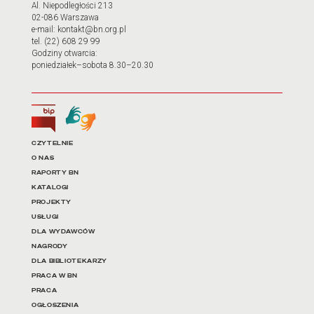
Al. Niepodległości 213
02-086 Warszawa
e-mail: kontakt@bn.org.pl
tel. (22) 608 29 99
Godziny otwarcia:
poniedziałek–sobota 8.30–20.30
Biuletyn Informacji Publicznej
Tłumacz języka migowego
Linki do najważniejszych dz
CZYTELNIE
O NAS
RAPORTY BN
KATALOGI
PROJEKTY
USŁUGI
DLA WYDAWCÓW
NAGRODY
DLA BIBLIOTEKARZY
PRACA W BN
PRACA
OGŁOSZENIA