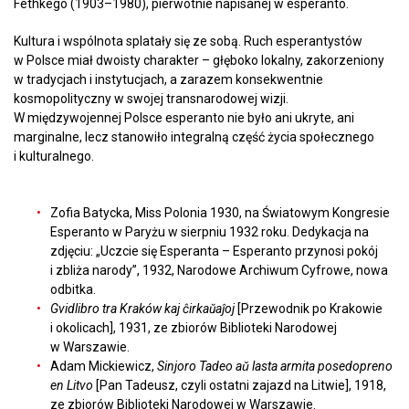
Fethkego (1903–1980), pierwotnie napisanej w esperanto.
Kultura i wspólnota splatały się ze sobą. Ruch esperantystów
w Polsce miał dwoisty charakter – głęboko lokalny, zakorzeniony
w tradycjach i instytucjach, a zarazem konsekwentnie
kosmopolityczny w swojej transnarodowej wizji.
W międzywojennej Polsce esperanto nie było ani ukryte, ani
marginalne, lecz stanowiło integralną część życia społecznego
i kulturalnego.
Zofia Batycka, Miss Polonia 1930, na Światowym Kongresie
Esperanto w Paryżu w sierpniu 1932 roku. Dedykacja na
zdjęciu: „Uczcie się Esperanta – Esperanto przynosi pokój
i zbliża narody”, 1932, Narodowe Archiwum Cyfrowe, nowa
odbitka.
Gvidlibro tra Kraków kaj ĉirkaŭaĵoj
[Przewodnik po Krakowie
i okolicach], 1931, ze zbiorów Biblioteki Narodowej
w Warszawie.
Adam Mickiewicz,
Sinjoro Tadeo aǔ lasta armita posedopreno
en Litvo
[Pan Tadeusz, czyli ostatni zajazd na Litwie], 1918,
ze zbiorów Biblioteki Narodowej w Warszawie.