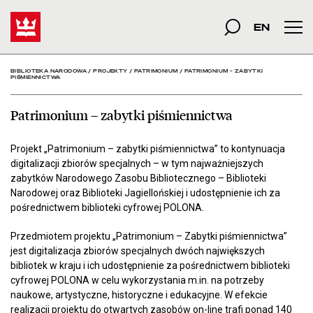
Patrimonium – zabytki p
Start
szukana fraza
Szukaj
EN
Men
BIBLIOTEKA NARODOWA
/
PROJEKTY
/
PATRIMONIUM
/
PATRIMONIUM – ZABYTKI
PIŚMIENNICTWA
Patrimonium – zabytki piśmiennictwa
Projekt „Patrimonium – zabytki piśmiennictwa” to kontynuacja
digitalizacji zbiorów specjalnych – w tym najważniejszych
zabytków Narodowego Zasobu Bibliotecznego – Biblioteki
Narodowej oraz Biblioteki Jagiellońskiej i udostępnienie ich za
pośrednictwem biblioteki cyfrowej POLONA.
Przedmiotem projektu „Patrimonium – Zabytki piśmiennictwa”
jest digitalizacja zbiorów specjalnych dwóch największych
bibliotek w kraju i ich udostępnienie za pośrednictwem biblioteki
cyfrowej POLONA w celu wykorzystania m.in. na potrzeby
naukowe, artystyczne, historyczne i edukacyjne. W efekcie
realizacji projektu do otwartych zasobów on-line trafi ponad 140