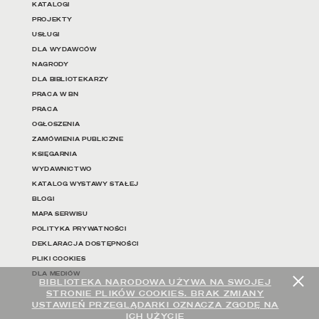
KATALOGI
PROJEKTY
USŁUGI
DLA WYDAWCÓW
NAGRODY
DLA BIBLIOTEKARZY
PRACA W BN
PRACA
OGŁOSZENIA
ZAMÓWIENIA PUBLICZNE
KSIĘGARNIA
WYDAWNICTWO
KATALOG WYSTAWY STAŁEJ
BLOGI
MAPA SERWISU
POLITYKA PRYWATNOŚCI
DEKLARACJA DOSTĘPNOŚCI
PLIKI COOKIES
DLA MEDIÓW
BIBLIOTEKA NARODOWA UŻYWA NA SWOJEJ
STRONIE PLIKÓW COOKIES. BRAK ZMIANY
USTAWIEŃ PRZEGLĄDARKI OZNACZA ZGODĘ NA
ICH UŻYCIE