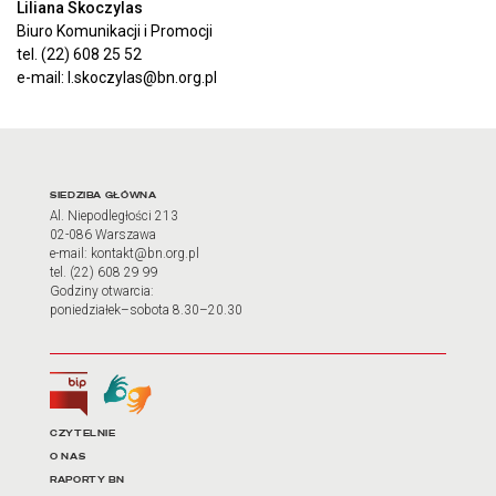
Liliana Skoczylas
Biuro Komunikacji i Promocji
tel. (22) 608 25 52
e-mail: l.skoczylas@bn.org.pl
Adres oraz godziny otwarci
SIEDZIBA GŁÓWNA
Al. Niepodległości 213
02-086 Warszawa
e-mail: kontakt@bn.org.pl
tel. (22) 608 29 99
Godziny otwarcia:
poniedziałek–sobota 8.30–20.30
Biuletyn Informacji Publicznej
Tłumacz języka migowego
Linki do najważniejszych dz
CZYTELNIE
O NAS
RAPORTY BN