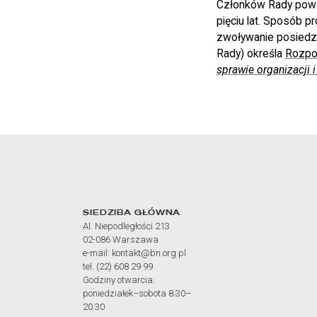
Członków Rady powoł
pięciu lat. Sposób
zwoływanie posiedze
Rady) określa
Rozpor
sprawie organizacji i
Adres oraz godziny otw
SIEDZIBA GŁÓWNA
Al. Niepodległości 213
02-086 Warszawa
e-mail: kontakt@bn.org.pl
tel. (22) 608 29 99
Godziny otwarcia:
poniedziałek–sobota 8.30–
20.30