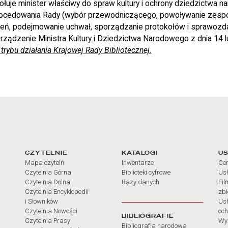
uje minister właściwy do spraw kultury i ochrony dziedzictwa 
 procedowania Rady (wybór przewodniczącego, powoływanie zes
ń, podejmowanie uchwał, sporządzanie protokołów i sprawozdań
ządzenie Ministra Kultury i Dziedzictwa Narodowego z dnia 14 
 trybu działania Krajowej Rady Bibliotecznej.
arcia
Linki do najważniejszych dz
CZYTELNIE
KATALOGI
US
Mapa czytelń
Inwentarze
Cen
Czytelnia Górna
Biblioteki cyfrowe
Usł
Czytelnia Dolna
Bazy danych
Fil
Czytelnia Encyklopedii
zb
i Słowników
Usł
Czytelnia Nowości
och
BIBLIOGRAFIE
Czytelnia Prasy
Wy
Bibliografia narodowa