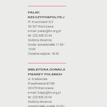
PAŁAC
RZECZYPOSPOLITEJ
Pl. Krasińskich 3/5
00-207 Warszawa
e-mail: palac@bn.org.pl
tel. (22) 608 22 44
Godziny otwarcia:
środa–poniedziałek 11.00–
19.00
Ostatnie wejście: 18:45
BIBLIOTEKA DONACJI
PISARZY POLSKICH
ul. Krakowskie
Przedmieście 87/89
00-079 Warszawa
e-mail: bdpp@bn.org.pl
tel. (22) 826 25 04
Godziny otwarcia:
poniedziałek–piątek 10.00–