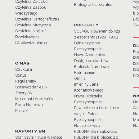
Czytelnia Załuskich
wy
Bibliografie specjalne
Czytelnia Zasobu
Wy
Wieczystego
bib
Czytelnia Kartograficzna
Ed
Czytelnia Muzyczna
PROJEKTY
Zw
Czytelnia Nagrań
VOJAĜO. Rowerem do Azji
Dźwiękowych
z esperanto (1928–1932)
i Audiowizualnych
Pełna czytelnia
D
Rzeczypospolitej
Eg
Nowa Academica
IS
Dostęp do skarbów
O NAS
IS
Biblioteki Narodowej
Struktura
IS
Patrimonium
Statut
Pr
Omnis
Regulaminy
Imieniny Jana
Sprawozdanie BN
Kochanowskiego
Zbiory BN
N
Nowa Biblioteka
Mecenasi i darczyńcy
Rzeczypospolitej
Na
Rada Naukowa
Rewitalizacja i aranżacja
Sk
Kontakt
wnętrz Pałacu
Nag
Rzeczypospolitej
Ma
Nasze serwisy
Nag
RAPORTY BN
POLONA dla naukowców
Stan czytelnictwa w Polsce
POLONA dla bibliotek 2.0