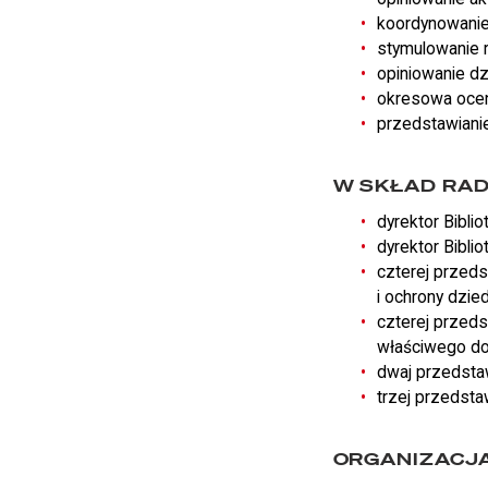
koordynowanie
stymulowanie r
opiniowanie dzi
okresowa ocena 
przedstawianie 
W SKŁAD RAD
dyrektor Bibli
dyrektor Biblio
czterej przeds
i ochrony dzi
czterej przeds
właściwego do
dwaj przedsta
trzej przedsta
ORGANIZACJA