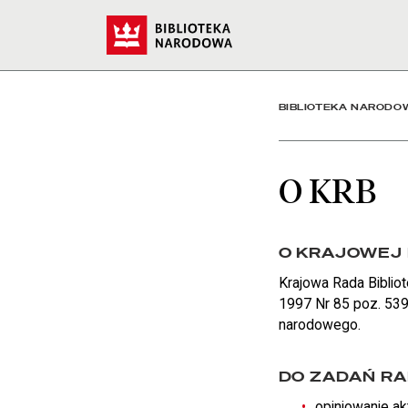
O KRB - Biblioteka Naro
Start
BIBLIOTEKA NARODO
O KRB
O KRAJOWEJ 
Krajowa Rada Bibliot
1997 Nr 85 poz. 539 
narodowego.
DO ZADAŃ RA
opiniowanie ak