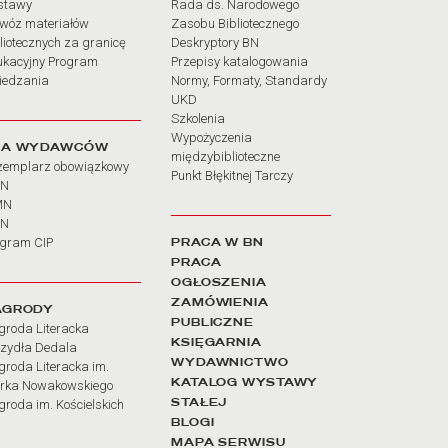
stawy
Rada ds. Narodowego
wóz materiałów
Zasobu Bibliotecznego
liotecznych za granicę
Deskryptory BN
ukacyjny Program
Przepisy katalogowania
iedzania
Normy, Formaty, Standardy
UKD
Szkolenia
Wypożyczenia
LA WYDAWCÓW
międzybiblioteczne
zemplarz obowiązkowy
Punkt Błękitnej Tarczy
BN
MN
SN
PRACA W BN
ogram CIP
PRACA
OGŁOSZENIA
ZAMÓWIENIA
AGRODY
PUBLICZNE
groda Literacka
KSIĘGARNIA
rzydła Dedala
WYDAWNICTWO
roda Literacka im.
KATALOG WYSTAWY
rka Nowakowskiego
STAŁEJ
roda im. Kościelskich
BLOGI
MAPA SERWISU