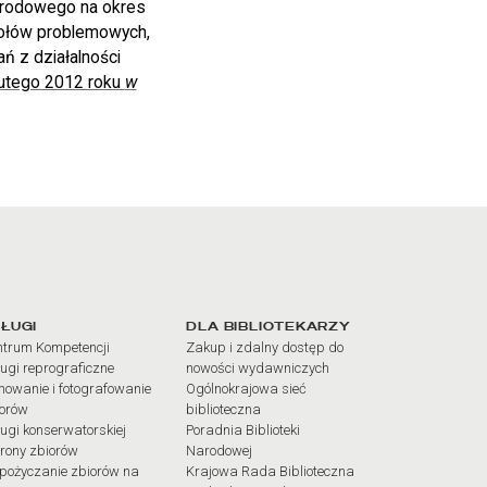
narodowego na okres
połów problemowych,
 z działalności
lutego 2012 roku
w
iałów
ŁUGI
DLA BIBLIOTEKARZY
trum Kompetencji
Zakup i zdalny dostęp do
ugi reprograficzne
nowości wydawniczych
mowanie i fotografowanie
Ogólnokrajowa sieć
iorów
biblioteczna
ugi konserwatorskiej
Poradnia Biblioteki
rony zbiorów
Narodowej
pożyczanie zbiorów na
Krajowa Rada Biblioteczna