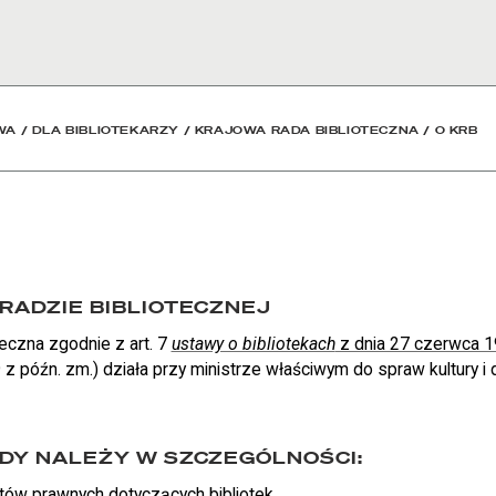
dowa
WA
/
DLA BIBLIOTEKARZY
/
KRAJOWA RADA BIBLIOTECZNA
/
O KRB
RADZIE BIBLIOTECZNEJ
eczna zgodnie z art. 7
ustawy o bibliotekach
z dnia 27 czerwca 1
z późn. zm.) działa przy ministrze właściwym do spraw kultury i
DY NALEŻY W SZCZEGÓLNOŚCI:
tów prawnych dotyczących bibliotek,