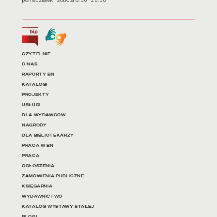
poniedziałek–sobota 8.30–20.30
Biuletyn Informacji Publicznej
Tłumacz języka migowego
Linki do najważniejszych dz
CZYTELNIE
O NAS
RAPORTY BN
KATALOGI
PROJEKTY
USŁUGI
DLA WYDAWCÓW
NAGRODY
DLA BIBLIOTEKARZY
PRACA W BN
PRACA
OGŁOSZENIA
ZAMÓWIENIA PUBLICZNE
KSIĘGARNIA
WYDAWNICTWO
KATALOG WYSTAWY STAŁEJ
BLOGI