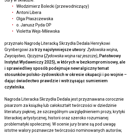
Włodzimierz Bolecki (przewodniczący)
Antoni Libera
Olga Płaszczewska
o. Janusz Pyda OP
Violetta Wejs-Milewska
przyznało Nagrodę Literacką Skrzydła Dedala Henrykowi
Grynbergowi za
trzy najsłynniejsze utwory:
Żydowska wojna
,
Zwycięstwo, Ojczyzna
(
Żydowska wojna raz jeszcze)
, Państwowy
Instytut Wydawniczy 2025), w których w bezkompromisowy, ale
i sprawiedliwy sposób podejmuje newralgiczny temat
stosunków polsko-żydowskich w okresie okupacji i po wojnie –
dając świadectwo prawdzie i wstrząsając sumieniem
czytelnika.
Nagroda Literacka Skrzydła Dedala jest przyznawana corocznie
pisarzom za książkę lub całokształt twórczości w dziedzinie
literatury pięknej, ze szczególnym uwzględnieniem prozy, krytyki
literackiej artystycznej, historii oraz szeroko rozumianej
problematyki społecznej. W ocenie jury brane są pod uwagę
istotne walory poznawcze twórczości nominowanych autorów,