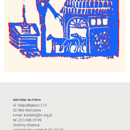
Adres oraz godziny otwarci
SIEDZIBA GŁÓWNA
Al. Niepodległości 213
02-086 Warszawa
e-mail: kontakt@bn.org.pl
tel. (22) 608 29 99
Godziny otwarcia: