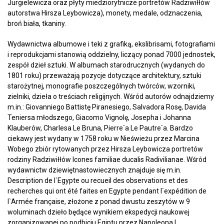
Jurgielewicza oraz płyty miedziorytnicze portretów Radziwiłłów
autorstwa Hirsza Leybowicza), monety, medale, odznaczenia,
broń biała, tkaniny.
Wydawnictwa albumowe i teki z grafiką, ekslibrisami, fotografiami
i reprodukcjami stanowią oddzielny, liczący ponad 7000 jednostek,
zespół dzieł sztuki. W albumach starodrucznych (wydanych do
1801 roku) przeważają pozycje dotyczące architektury, sztuki
starożytnej, monografie poszczególnych twórców, wzorniki,
zielniki, dzieła o treściach religijnych. Wśród autorów odnajdziemy
m.in.: Giovanniego Battistę Piranesiego, Salvadora Rosę, Davida
Teniersa młodszego, Giacomo Vignolę, Josepha i Johanna
Klauberów, Charlesa Le Bruna, Pierre`a Le Pautre`a. Bardzo
ciekawy jest wydany w 1758 roku w Nieświeżu przez Marcina
Wobego zbiór rytowanych przez Hirsza Leybowicza portretów
rodziny Radziwiłłów Icones familiae ducalis Radivilianae. Wśród
wydawnictw dziewiętnastowiecznych znajduje się m.in.
Description de l`Egypte ou recueil des observations et des
recherches qui ont été faites en Egypte pendant l`expédition de
l`Armée française, złożone z ponad dwustu zeszytów w 9
woluminach dzieło będące wynikiem ekspedycji naukowej
zorganizowanej po podbiciu Egiptu przez Napoleona I.