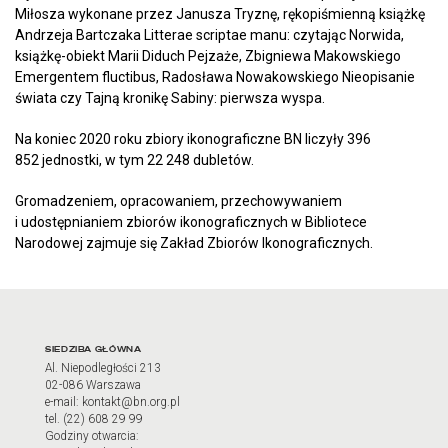
Miłosza wykonane przez Janusza Tryznę, rękopiśmienną książkę
Andrzeja Bartczaka Litterae scriptae manu: czytając Norwida,
książkę-obiekt Marii Diduch Pejzaże, Zbigniewa Makowskiego
Emergentem fluctibus, Radosława Nowakowskiego Nieopisanie
świata czy Tajną kronikę Sabiny: pierwsza wyspa.
Na koniec 2020 roku zbiory ikonograficzne BN liczyły 396
852 jednostki, w tym 22 248 dubletów.
Gromadzeniem, opracowaniem, przechowywaniem
i udostępnianiem zbiorów ikonograficznych w Bibliotece
Narodowej zajmuje się Zakład Zbiorów Ikonograficznych.
Adres oraz godziny otwarci
SIEDZIBA GŁÓWNA
Al. Niepodległości 213
02-086 Warszawa
e-mail: kontakt@bn.org.pl
tel. (22) 608 29 99
Godziny otwarcia: