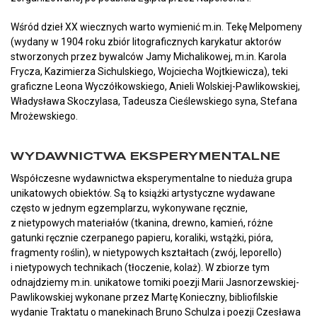
Wśród dzieł XX wiecznych warto wymienić m.in. Tekę Melpomeny
(wydany w 1904 roku zbiór litograficznych karykatur aktorów
stworzonych przez bywalców Jamy Michalikowej, m.in. Karola
Frycza, Kazimierza Sichulskiego, Wojciecha Wojtkiewicza), teki
graficzne Leona Wyczółkowskiego, Anieli Wolskiej-Pawlikowskiej,
Władysława Skoczylasa, Tadeusza Cieślewskiego syna, Stefana
Mrożewskiego.
WYDAWNICTWA EKSPERYMENTALNE
Współczesne wydawnictwa eksperymentalne to nieduża grupa
unikatowych obiektów. Są to książki artystyczne wydawane
często w jednym egzemplarzu, wykonywane ręcznie,
z nietypowych materiałów (tkanina, drewno, kamień, różne
gatunki ręcznie czerpanego papieru, koraliki, wstążki, pióra,
fragmenty roślin), w nietypowych kształtach (zwój, leporello)
i nietypowych technikach (tłoczenie, kolaż). W zbiorze tym
odnajdziemy m.in. unikatowe tomiki poezji Marii Jasnorzewskiej-
Pawlikowskiej wykonane przez Martę Konieczny, bibliofilskie
wydanie Traktatu o manekinach Bruno Schulza i poezji Czesława