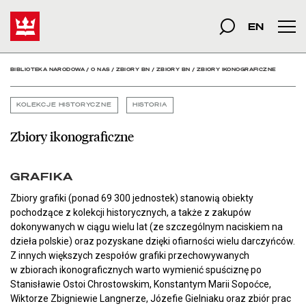
Zbiory ikonograficzne - 
Start
szukana fraza
Szukaj
EN
Men
BIBLIOTEKA NARODOWA
/
O NAS
/
ZBIORY BN
/
ZBIORY BN
/
ZBIORY IKONOGRAFICZNE
KOLEKCJE HISTORYCZNE
HISTORIA
Zbiory ikonograficzne
GRAFIKA
Zbiory grafiki (ponad 69 300 jednostek) stanowią obiekty
pochodzące z kolekcji historycznych, a także z zakupów
dokonywanych w ciągu wielu lat (ze szczególnym naciskiem na
dzieła polskie) oraz pozyskane dzięki ofiarności wielu darczyńców.
Z innych większych zespołów grafiki przechowywanych
w zbiorach ikonograficznych warto wymienić spuściznę po
Stanisławie Ostoi Chrostowskim, Konstantym Marii Sopoćce,
Wiktorze Zbigniewie Langnerze, Józefie Gielniaku oraz zbiór prac