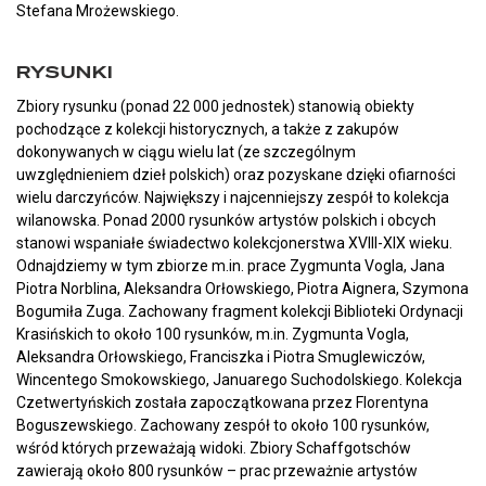
Stefana Mrożewskiego.
RYSUNKI
Zbiory rysunku (ponad 22 000 jednostek) stanowią obiekty
pochodzące z kolekcji historycznych, a także z zakupów
dokonywanych w ciągu wielu lat (ze szczególnym
uwzględnieniem dzieł polskich) oraz pozyskane dzięki ofiarności
wielu darczyńców. Największy i najcenniejszy zespół to kolekcja
wilanowska. Ponad 2000 rysunków artystów polskich i obcych
stanowi wspaniałe świadectwo kolekcjonerstwa XVIII-XIX wieku.
Odnajdziemy w tym zbiorze m.in. prace Zygmunta Vogla, Jana
Piotra Norblina, Aleksandra Orłowskiego, Piotra Aignera, Szymona
Bogumiła Zuga. Zachowany fragment kolekcji Biblioteki Ordynacji
Krasińskich to około 100 rysunków, m.in. Zygmunta Vogla,
Aleksandra Orłowskiego, Franciszka i Piotra Smuglewiczów,
Wincentego Smokowskiego, Januarego Suchodolskiego. Kolekcja
Czetwertyńskich została zapoczątkowana przez Florentyna
Boguszewskiego. Zachowany zespół to około 100 rysunków,
wśród których przeważają widoki. Zbiory Schaffgotschów
zawierają około 800 rysunków – prac przeważnie artystów