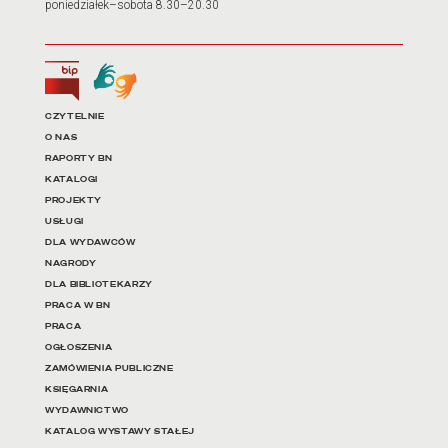
poniedziałek–sobota 8.30–20.30
Biuletyn Informacji Publicznej
Tłumacz języka migowego
Linki do najważniejszych dz
CZYTELNIE
O NAS
RAPORTY BN
KATALOGI
PROJEKTY
USŁUGI
DLA WYDAWCÓW
NAGRODY
DLA BIBLIOTEKARZY
PRACA W BN
PRACA
OGŁOSZENIA
ZAMÓWIENIA PUBLICZNE
KSIĘGARNIA
WYDAWNICTWO
KATALOG WYSTAWY STAŁEJ