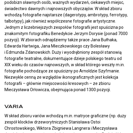
podobizn sławnych osób, ważnych wydarzeń, ciekawych miejsc,
świadectwo dawnych i najnowszych obyczajów. W skład zbioru
wchodzą fotografie najstarsze (dagerotypy, ambrotypy, ferrotypy,
talbotypy), jak również współczesne fotografie artystyczne.
Jednym z liczebniejszych zespołów fotografii jest spuścizna po
znakomitym fotografiku Benedykcie Jerzym Dorysie (ponad 7000
pozycji). W zbiorach odnajdziemy także prace Jana Bułhaka,
Edwarda Hartwiga, Jana Mieczkowskiego czy Bolesławy
i Edmunda Zdanowskich. Duży i wyodrębniony zespół stanowią
fotografie teatralne, dokumentujące dzieje polskiego teatru od
XIX wieku do czasów najnowszych, w skład którego weszły m.in.
fotografie pochodzące ze spuścizny po Arnoldzie Szyfmanie.
Niezwykle cenną ze względów ikonograficznych jest kolekcja
fotografii – głównie miejscowości kresowych – ze zbioru
Mieczysława Orłowicza, obejmująca ponad 1300 pozycji.
VARIA
W skład zbioru variów wchodzą m.in. matryce graficzne (np. duży
zespół klocków drzeworytniczych Stanisława Ostoi
Chrostowskiego, Wiktora Zbigniewa Langnera i Mieczysława