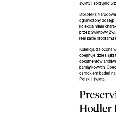
światy i sprzyjało 
Biblioteka Narodowa
ograniczony dostęp 
kolekcja miała chara
przez Światowy Zwią
realizację programu 
Kolekcja, założona 
obejmuje dziesiątki 
dokumentów archiwaln
pamiątkowych. Obecni
ośrodkiem badań nad
Polski i świata.
Preserv
Hodler 