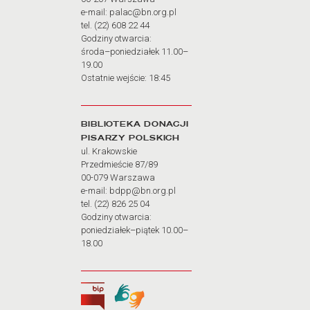
e-mail: palac@bn.org.pl
tel. (22) 608 22 44
Godziny otwarcia:
środa–poniedziałek 11.00–
19.00
Ostatnie wejście: 18:45
BIBLIOTEKA DONACJI
PISARZY POLSKICH
ul. Krakowskie
Przedmieście 87/89
00-079 Warszawa
e-mail: bdpp@bn.org.pl
tel. (22) 826 25 04
Godziny otwarcia:
poniedziałek–piątek 10.00–
18.00
Biuletyn Informacji Publicznej
Tłumacz języka migowego