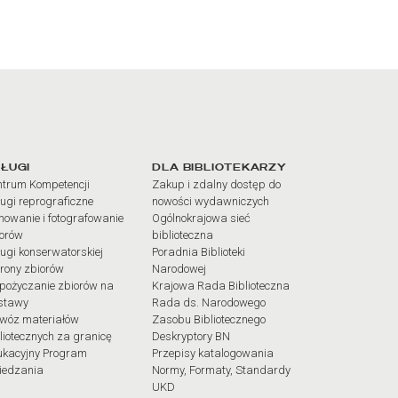
iałów
ŁUGI
DLA BIBLIOTEKARZY
trum Kompetencji
Zakup i zdalny dostęp do
ugi reprograficzne
nowości wydawniczych
mowanie i fotografowanie
Ogólnokrajowa sieć
iorów
biblioteczna
ugi konserwatorskiej
Poradnia Biblioteki
rony zbiorów
Narodowej
pożyczanie zbiorów na
Krajowa Rada Biblioteczna
stawy
Rada ds. Narodowego
wóz materiałów
Zasobu Bibliotecznego
liotecznych za granicę
Deskryptory BN
ukacyjny Program
Przepisy katalogowania
iedzania
Normy, Formaty, Standardy
UKD