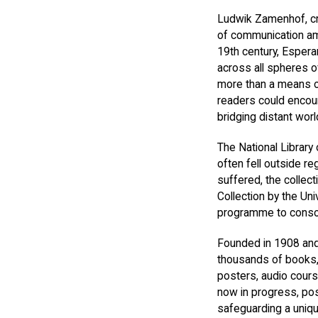
Ludwik Zamenhof, cr
of communication am
19th century, Espera
across all spheres o
more than a means o
readers could encoun
bridging distant wor
The National Library
often fell outside r
suffered, the collect
Collection by the Un
programme to consoli
Founded in 1908 and
thousands of books, 
posters, audio cour
now in progress, pos
safeguarding a unique