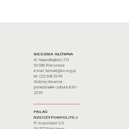
Adres oraz godziny otw
SIEDZIBA GŁÓWNA
Al. Niepodległości 213
02-086 Warszawa
e-mail: kontakt@bn.org.pl
tel. (22) 608 29 99
Godziny otwarcia:
poniedziałek–sobota 8.30–
20.30
PAŁAC
RZECZYPOSPOLITEJ
Pl. Krasińskich 3/5
00-207 Warszawa