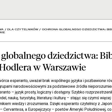
dzictwa: Biblioteka Hect
WA
/
DLA CZYTELNIKÓW
/
OCHRONA GLOBALNEGO DZIEDZICTWA: BI
WIE
globalnego dziedzictwa: Bib
 Hodlera w Warszawie
órca esperanto, uważał brak wspólnego języka i pozbawione rów
 grupami narodowościowymi za podstawowe źródła nieporozumień
anto – język prosty, logiczny i dostępny. Szybko rozprzestrzenił
del, naukę, turystykę, literaturę i kulturę – stając się czymś więce
nikiem wiedzy i zrozumienia. Dzięki esperanto czytelnicy z Japon
 – Cervantesa, a Europejczycy – poetów Ameryki Południowej, co 