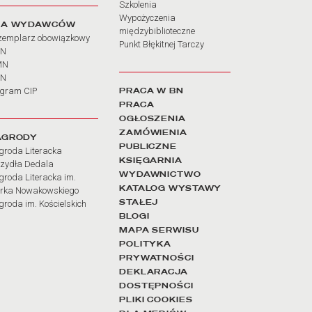
Szkolenia
Wypożyczenia
LA WYDAWCÓW
międzybiblioteczne
zemplarz obowiązkowy
Punkt Błękitnej Tarczy
BN
MN
SN
PRACA W BN
ogram CIP
PRACA
OGŁOSZENIA
ZAMÓWIENIA
AGRODY
PUBLICZNE
groda Literacka
KSIĘGARNIA
rzydła Dedala
WYDAWNICTWO
roda Literacka im.
KATALOG WYSTAWY
rka Nowakowskiego
STAŁEJ
roda im. Kościelskich
BLOGI
MAPA SERWISU
POLITYKA
PRYWATNOŚCI
DEKLARACJA
DOSTĘPNOŚCI
PLIKI COOKIES