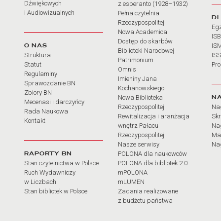
Dźwiękowych
z esperanto (1928–1932)
i Audiowizualnych
Pełna czytelnia
D
Rzeczypospolitej
Eg
Nowa Academica
IS
Dostęp do skarbów
O NAS
IS
Biblioteki Narodowej
Struktura
IS
Patrimonium
Statut
Pr
Omnis
Regulaminy
Imieniny Jana
Sprawozdanie BN
Kochanowskiego
Zbiory BN
N
Nowa Biblioteka
Mecenasi i darczyńcy
Rzeczypospolitej
Na
Rada Naukowa
Rewitalizacja i aranżacja
Sk
Kontakt
wnętrz Pałacu
Nag
Rzeczypospolitej
Ma
Nasze serwisy
Nag
RAPORTY BN
POLONA dla naukowców
Stan czytelnictwa w Polsce
POLONA dla bibliotek 2.0
Ruch Wydawniczy
mPOLONA
w Liczbach
mLUMEN
Stan bibliotek w Polsce
Zadania realizowane
z budżetu państwa