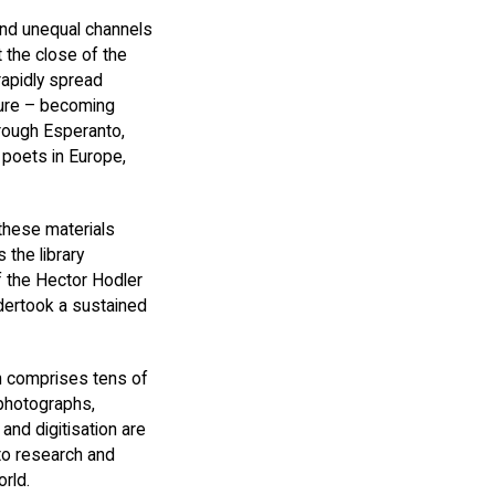
nd unequal channels
the close of the
rapidly spread
lture – becoming
rough Esperanto,
 poets in Europe,
these materials
 the library
f the Hector Hodler
ndertook a sustained
n comprises tens of
 photographs,
nd digitisation are
nto research and
rld.