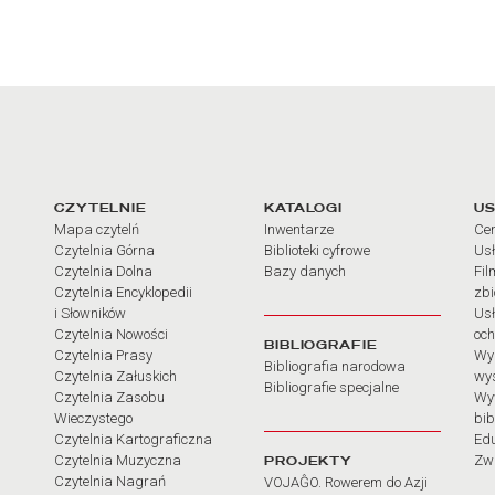
arcia
Linki do najważniejszych dz
CZYTELNIE
KATALOGI
US
Mapa czytelń
Inwentarze
Cen
Czytelnia Górna
Biblioteki cyfrowe
Usł
Czytelnia Dolna
Bazy danych
Fil
Czytelnia Encyklopedii
zb
i Słowników
Usł
Czytelnia Nowości
och
BIBLIOGRAFIE
Czytelnia Prasy
Wy
Bibliografia narodowa
Czytelnia Załuskich
wy
Bibliografie specjalne
Czytelnia Zasobu
Wy
Wieczystego
bib
Czytelnia Kartograficzna
Ed
Czytelnia Muzyczna
PROJEKTY
Zw
Czytelnia Nagrań
VOJAĜO. Rowerem do Azji