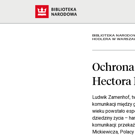
Ochrona globalnego dzie
Start
BIBLIOTEKA NARODO
HODLERA W WARSZA
Ochrona 
Hectora
Ludwik Zamenhof, tw
komunikacji między
wieku powstało esper
dziedziny życia – han
komunikacji: przekaź
Mickiewicza, Polacy