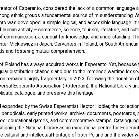
eator of Esperanto, considered the lack of a common language a
ong ethnic groups a fundamental source of misunderstanding. At 
nto was developed: a simple, logical, and accessible language. It 
f human activity – commerce, science, tourism, literature, and cu
f communication: a conduit for knowledge and understanding. Th
ter Mickiewicz in Japan, Cervantes in Poland, or South American
lds and fostering mutual comprehension.
 of Poland has always acquired works in Esperanto. Yet, because 
egular distribution channels and due to the immense wartime losses
ion remained highly fragmentary. In 2023, following the donation o
iversal Esperanto Association (Rotterdam), the National Library u
date, catalogue, and preserve this heritage.
 expanded by the Swiss Esperantist Hector Hodler, the collectio
periodicals, early printed works, archival documents, postcards,
ses, educational games, and commemorative stamps. Cataloguing a
itioning the National Library as an exceptional centre for Espera
 cultural and intellectual heritage of both Poland and the wider wo