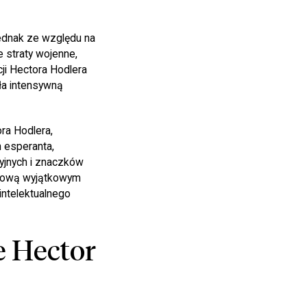
ednak ze względu na
 straty wojenne,
ji Hectora Hodlera
ła intensywną
ra Hodlera,
h esperanta,
cyjnych i znaczków
rodową wyjątkowym
intelektualnego
e Hector