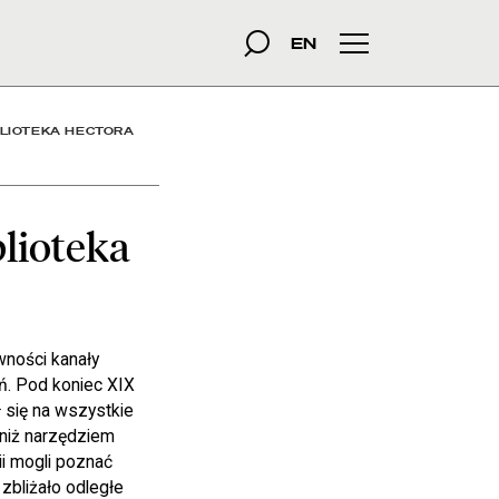
ora Hodlera w Warszawie 
szukana fraza
Szukaj
EN
Menu główne
BLIOTEKA HECTORA
lioteka
ności kanały
. Pod koniec XIX
 się na wszystkie
j niż narzędziem
ii mogli poznać
zbliżało odległe