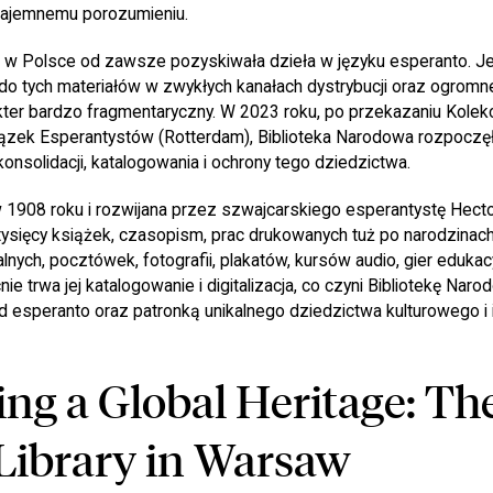
wzajemnemu porozumieniu.
 w Polsce od zawsze pozyskiwała dzieła w języku esperanto. J
do tych materiałów w zwykłych kanałach dystrybucji oraz ogromne
kter bardzo fragmentaryczny. W 2023 roku, po przekazaniu Kolekc
zek Esperantystów (Rotterdam), Biblioteka Narodowa rozpoczę
konsolidacji, katalogowania i ochrony tego dziedzictwa.
w 1908 roku i rozwijana przez szwajcarskiego esperantystę Hecto
tysięcy książek, czasopism, prac drukowanych tuż po narodzinac
ych, pocztówek, fotografii, plakatów, kursów audio, gier eduka
e trwa jej katalogowanie i digitalizacja, co czyni Bibliotekę Na
 esperanto oraz patronką unikalnego dziedzictwa kulturowego i 
ing a Global Heritage: Th
Library in Warsaw