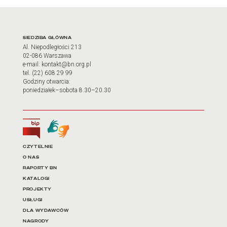
Adres oraz godziny otwarci
SIEDZIBA GŁÓWNA
Al. Niepodległości 213
02-086 Warszawa
e-mail: kontakt@bn.org.pl
tel. (22) 608 29 99
Godziny otwarcia:
poniedziałek–sobota 8.30–20.30
Biuletyn Informacji Publicznej
Tłumacz języka migowego
Linki do najważniejszych dz
CZYTELNIE
O NAS
RAPORTY BN
KATALOGI
PROJEKTY
USŁUGI
DLA WYDAWCÓW
NAGRODY