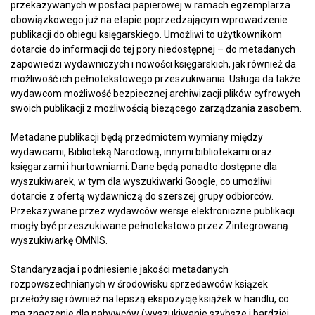
przekazywanych w postaci papierowej w ramach egzemplarza
obowiązkowego już na etapie poprzedzającym wprowadzenie
publikacji do obiegu księgarskiego. Umożliwi to użytkownikom
dotarcie do informacji do tej pory niedostępnej – do metadanych
zapowiedzi wydawniczych i nowości księgarskich, jak również da
możliwość ich pełnotekstowego przeszukiwania. Usługa da także
wydawcom możliwość bezpiecznej archiwizacji plików cyfrowych
swoich publikacji z możliwością bieżącego zarządzania zasobem.
Metadane publikacji będą przedmiotem wymiany między
wydawcami, Biblioteką Narodową, innymi bibliotekami oraz
księgarzami i hurtowniami. Dane będą ponadto dostępne dla
wyszukiwarek, w tym dla wyszukiwarki Google, co umożliwi
dotarcie z ofertą wydawniczą do szerszej grupy odbiorców.
Przekazywane przez wydawców wersje elektroniczne publikacji
mogły być przeszukiwane pełnotekstowo przez Zintegrowaną
wyszukiwarkę OMNIS.
Standaryzacja i podniesienie jakości metadanych
rozpowszechnianych w środowisku sprzedawców książek
przełoży się również na lepszą ekspozycję książek w handlu, co
ma znaczenie dla nabywców (wyszukiwanie szybsze i bardziej