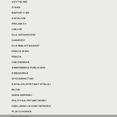
Linki do najważniejszych dz
CZYTELNIE
O NAS
RAPORTY BN
KATALOGI
PROJEKTY
USŁUGI
DLA WYDAWCÓW
NAGRODY
DLA BIBLIOTEKARZY
PRACA W BN
PRACA
OGŁOSZENIA
ZAMÓWIENIA PUBLICZNE
KSIĘGARNIA
WYDAWNICTWO
KATALOG WYSTAWY STAŁEJ
BLOGI
MAPA SERWISU
POLITYKA PRYWATNOŚCI
DEKLARACJA DOSTĘPNOŚCI
PLIKI COOKIES