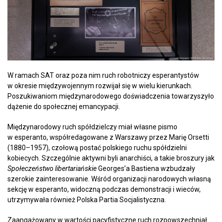
W ramach SAT oraz poza nim ruch robotniczy esperantystów
w okresie międzywojennym rozwijał się w wielu kierunkach.
Poszukiwaniom międzynarodowego doświadczenia towarzyszyło
dążenie do społecznej emancypacji.
Międzynarodowy ruch spółdzielczy miał własne pismo
w esperanto, współredagowane z Warszawy przez Marię Orsetti
(1880–1957), czołową postać polskiego ruchu spółdzielni
kobiecych. Szczególnie aktywni byli anarchiści, a takie broszury jak
Społeczeństwo libertariańskie
Georges’a Bastiena wzbudzały
szerokie zainteresowanie. Wśród organizacji narodowych własną
sekcję w esperanto, widoczną podczas demonstracji i wieców,
utrzymywała również Polska Partia Socjalistyczna.
Zaangażowany w wartości pacyfistyczne ruch rozpowszechniał