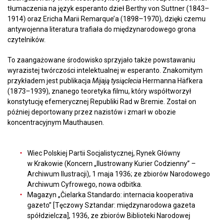
tłumaczenia na język esperanto dzieł Berthy von Suttner (1843–
1914) oraz Ericha Marii Remarque’a (1898–1970), dzięki czemu
antywojenna literatura trafiała do międzynarodowego grona
czytelników.
To zaangażowane środowisko sprzyjało także powstawaniu
wyrazistej twórczości intelektualnej w esperanto. Znakomitym
przykładem jest publikacja
Mijają tysiąclecia
Hermanna Häfkera
(1873–1939), znanego teoretyka filmu, który współtworzył
konstytucję efemerycznej Republiki Rad w Bremie. Został on
później deportowany przez nazistów i zmarł w obozie
koncentracyjnym Mauthausen.
Wiec Polskiej Partii Socjalistycznej, Rynek Główny
w Krakowie (Koncern „Ilustrowany Kurier Codzienny” –
Archiwum Ilustracji), 1 maja 1936; ze zbiorów Narodowego
Archiwum Cyfrowego, nowa odbitka.
Magazyn „Ĉielarka Standardo: internacia kooperativa
gazeto” [Tęczowy Sztandar: międzynarodowa gazeta
spółdzielcza], 1936, ze zbiorów Biblioteki Narodowej