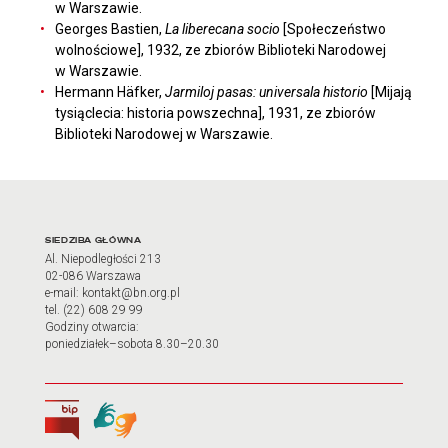
w Warszawie.
Georges Bastien,
La liberecana socio
[Społeczeństwo
wolnościowe], 1932, ze zbiorów Biblioteki Narodowej
w Warszawie.
Hermann Häfker,
Jarmiloj pasas: universala historio
[Mijają
tysiąclecia: historia powszechna], 1931, ze zbiorów
Biblioteki Narodowej w Warszawie.
Adres oraz godziny otwarci
SIEDZIBA GŁÓWNA
Al. Niepodległości 213
02-086 Warszawa
e-mail: kontakt@bn.org.pl
tel. (22) 608 29 99
Godziny otwarcia:
poniedziałek–sobota 8.30–20.30
Biuletyn Informacji Publicznej
Tłumacz języka migowego