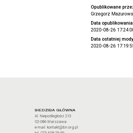
Opublikowane prze
Grzegorz Mazurows
Data opublikowania
2020-08-26 17:24:0
Data ostatniej mody
2020-08-26 17:19:5
Adres oraz godziny otw
SIEDZIBA GŁÓWNA
Al. Niepodległości 213
02-086 Warszawa
e-mail: kontakt@bn.org.pl
tel. (22) 608 29 99