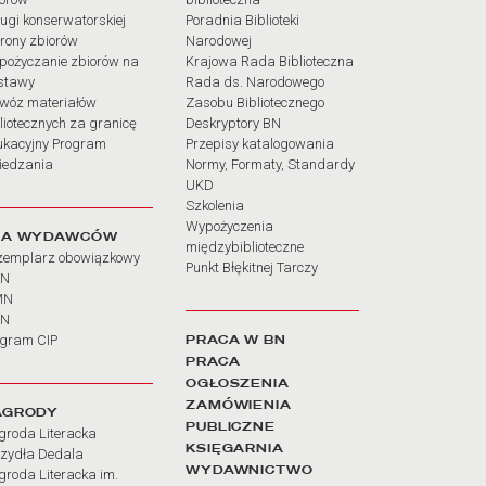
ugi konserwatorskiej
Poradnia Biblioteki
rony zbiorów
Narodowej
pożyczanie zbiorów na
Krajowa Rada Biblioteczna
stawy
Rada ds. Narodowego
wóz materiałów
Zasobu Bibliotecznego
liotecznych za granicę
Deskryptory BN
ukacyjny Program
Przepisy katalogowania
iedzania
Normy, Formaty, Standardy
UKD
Szkolenia
Wypożyczenia
LA WYDAWCÓW
międzybiblioteczne
zemplarz obowiązkowy
Punkt Błękitnej Tarczy
BN
MN
SN
PRACA W BN
ogram CIP
PRACA
OGŁOSZENIA
ZAMÓWIENIA
AGRODY
PUBLICZNE
groda Literacka
KSIĘGARNIA
rzydła Dedala
WYDAWNICTWO
roda Literacka im.