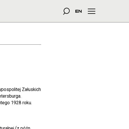
szukana fraza
Szukaj
EN
Menu główne
pospolitej Załuskich
etersburga.
tego 1928 roku.
uralnej (z późn.