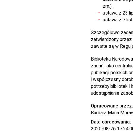
zm.),
ustawa z 23 li
ustawa z 7 lis
Szczegółowe zadania
zatwierdzony przez 
zawarte są w
Regula
Biblioteka Narodowa 
zadań, jako centraln
publikacji polskich 
i współczesny dorobe
potrzeby bibliotek i
udostępnianie zasob
Opracowane przez
Barbara Maria Mora
Data opracowania:
2020-08-26 17:24:0