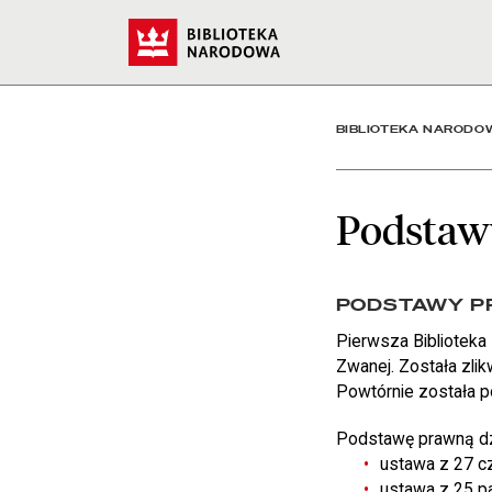
Podstawy prawne - Bibl
Start
BIBLIOTEKA NARODO
Podstaw
PODSTAWY P
Pierwsza Biblioteka
Zwanej. Została zli
Powtórnie została 
Podstawę prawną dzi
ustawa z 27 cz
ustawa z 25 pa