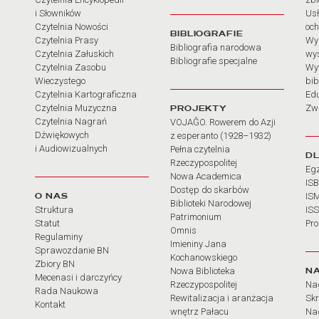
i Słowników
Usł
Czytelnia Nowości
och
BIBLIOGRAFIE
Czytelnia Prasy
Wy
Bibliografia narodowa
Czytelnia Załuskich
wy
Bibliografie specjalne
Czytelnia Zasobu
Wy
Wieczystego
bib
Czytelnia Kartograficzna
Ed
Czytelnia Muzyczna
PROJEKTY
Zw
Czytelnia Nagrań
VOJAĜO. Rowerem do Azji
Dźwiękowych
z esperanto (1928–1932)
i Audiowizualnych
Pełna czytelnia
D
Rzeczypospolitej
Eg
Nowa Academica
IS
Dostęp do skarbów
O NAS
IS
Biblioteki Narodowej
Struktura
IS
Patrimonium
Statut
Pr
Omnis
Regulaminy
Imieniny Jana
Sprawozdanie BN
Kochanowskiego
Zbiory BN
N
Nowa Biblioteka
Mecenasi i darczyńcy
Rzeczypospolitej
Na
Rada Naukowa
Rewitalizacja i aranżacja
Sk
Kontakt
wnętrz Pałacu
Nag