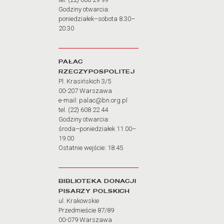
Godziny otwarcia:
poniedziałek–sobota 8.30–
20.30
PAŁAC
RZECZYPOSPOLITEJ
Pl. Krasińskich 3/5
00-207 Warszawa
e-mail: palac@bn.org.pl
tel. (22) 608 22 44
Godziny otwarcia:
środa–poniedziałek 11.00–
19.00
Ostatnie wejście: 18:45
BIBLIOTEKA DONACJI
PISARZY POLSKICH
ul. Krakowskie
Przedmieście 87/89
00-079 Warszawa