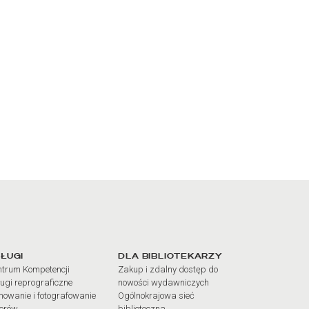
iałów
ŁUGI
DLA BIBLIOTEKARZY
trum Kompetencji
Zakup i zdalny dostęp do
ugi reprograficzne
nowości wydawniczych
mowanie i fotografowanie
Ogólnokrajowa sieć
iorów
biblioteczna