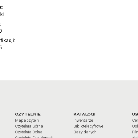
z:
ki
:
0
fikacji:
5
arcia
Linki do najważniejszych dz
CZYTELNIE
KATALOGI
US
Mapa czytelń
Inwentarze
Cen
Czytelnia Górna
Biblioteki cyfrowe
Usł
Czytelnia Dolna
Bazy danych
Fil
Czytelnia Encyklopedii
zb