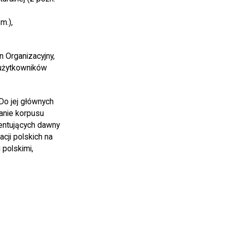
m.),
 Organizacyjny,
 użytkowników
Do jej głównych
wanie korpusu
mentujących dawny
cji polskich na
 polskimi,