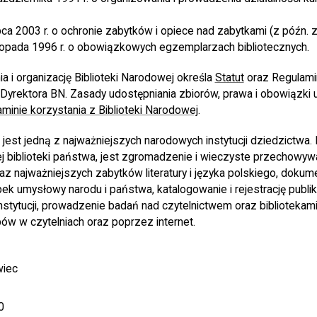
pca 2003 r. o ochronie zabytków i opiece nad zabytkami (z późn. z
topada 1996 r. o obowiązkowych egzemplarzach bibliotecznych.
 i organizację Biblioteki Narodowej określa
Statut
oraz Regulamin
Dyrektora BN. Zasady udostępniania zbiorów, prawa i obowiązki
minie korzystania z Biblioteki Narodowej
.
jest jedną z najważniejszych narodowych instytucji dziedzictwa. 
ej biblioteki państwa, jest zgromadzenie i wieczyste przechowy
oraz najważniejszych zabytków literatury i języka polskiego, doku
k umysłowy narodu i państwa, katalogowanie i rejestrację publika
 instytucji, prowadzenie badań nad czytelnictwem oraz bibliotekami
ów w czytelniach oraz poprzez internet.
:
wiec
0