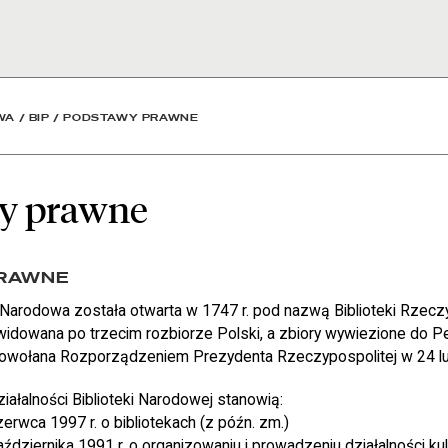
ioteka Narodowa
WA
/
BIP
/
PODSTAWY PRAWNE
y prawne
RAWNE
 Narodowa została otwarta w 1747 r. pod nazwą Biblioteki Rzeczy
kwidowana po trzecim rozbiorze Polski, a zbiory wywiezione do P
powołana Rozporządzeniem Prezydenta Rzeczypospolitej w 24 lu
ałalności Biblioteki Narodowej stanowią:
erwca 1997 r. o bibliotekach (z późn. zm.)
ździernika 1991 r. o organizowaniu i prowadzeniu działalności kult