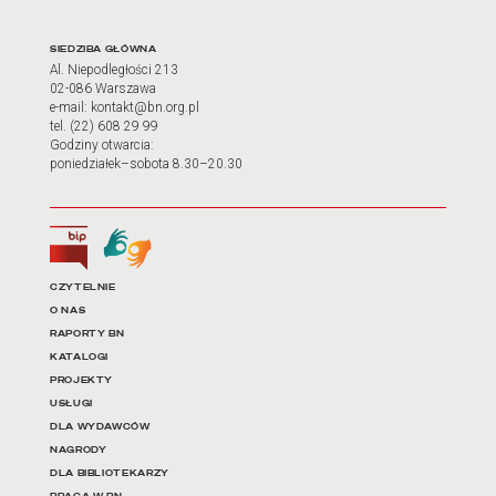
Adres oraz godziny otwarci
SIEDZIBA GŁÓWNA
Al. Niepodległości 213
02-086 Warszawa
e-mail: kontakt@bn.org.pl
tel. (22) 608 29 99
Godziny otwarcia:
poniedziałek–sobota 8.30–20.30
Biuletyn Informacji Publicznej
Tłumacz języka migowego
Linki do najważniejszych dz
CZYTELNIE
O NAS
RAPORTY BN
KATALOGI
PROJEKTY
USŁUGI
DLA WYDAWCÓW
NAGRODY
DLA BIBLIOTEKARZY