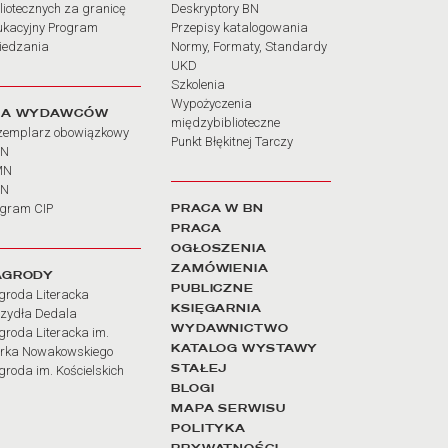
liotecznych za granicę
Deskryptory BN
ukacyjny Program
Przepisy katalogowania
iedzania
Normy, Formaty, Standardy
UKD
Szkolenia
Wypożyczenia
LA WYDAWCÓW
międzybiblioteczne
zemplarz obowiązkowy
Punkt Błękitnej Tarczy
BN
MN
SN
PRACA W BN
ogram CIP
PRACA
OGŁOSZENIA
ZAMÓWIENIA
AGRODY
PUBLICZNE
groda Literacka
KSIĘGARNIA
rzydła Dedala
WYDAWNICTWO
roda Literacka im.
KATALOG WYSTAWY
rka Nowakowskiego
STAŁEJ
roda im. Kościelskich
BLOGI
MAPA SERWISU
POLITYKA
PRYWATNOŚCI