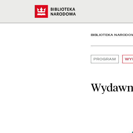
Wydawnictwa i autorzy -
Start
BIBLIOTEKA NARODO
PROGRAM
WY
Wydawni