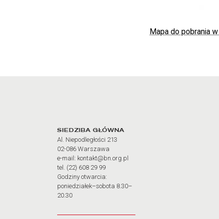
Mapa do pobrania w
Adres oraz godziny otw
SIEDZIBA GŁÓWNA
Al. Niepodległości 213
02-086 Warszawa
e-mail: kontakt@bn.org.pl
tel. (22) 608 29 99
Godziny otwarcia:
poniedziałek–sobota 8.30–
20.30