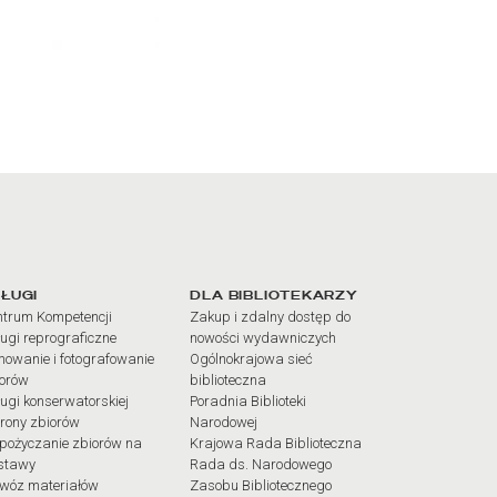
iałów
ŁUGI
DLA BIBLIOTEKARZY
trum Kompetencji
Zakup i zdalny dostęp do
ugi reprograficzne
nowości wydawniczych
mowanie i fotografowanie
Ogólnokrajowa sieć
iorów
biblioteczna
ugi konserwatorskiej
Poradnia Biblioteki
rony zbiorów
Narodowej
pożyczanie zbiorów na
Krajowa Rada Biblioteczna
stawy
Rada ds. Narodowego
wóz materiałów
Zasobu Bibliotecznego