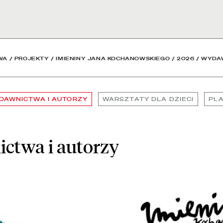
 Biblioteka Narodowa
WA
/
PROJEKTY
/
IMIENINY JANA KOCHANOWSKIEGO
/
2026
/
WYDAW
DAWNICTWA I AUTORZY
WARSZTATY DLA DZIECI
PL
ctwa i autorzy