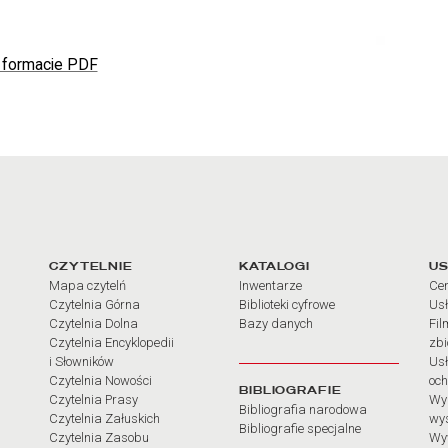
 formacie PDF
arcia
Linki do najważniejszych dz
CZYTELNIE
KATALOGI
US
Mapa czytelń
Inwentarze
Cen
Czytelnia Górna
Biblioteki cyfrowe
Usł
Czytelnia Dolna
Bazy danych
Fil
Czytelnia Encyklopedii
zb
i Słowników
Usł
Czytelnia Nowości
och
BIBLIOGRAFIE
Czytelnia Prasy
Wy
Bibliografia narodowa
Czytelnia Załuskich
wy
Bibliografie specjalne
Czytelnia Zasobu
Wy