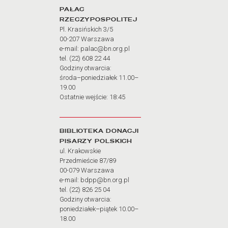
PAŁAC
RZECZYPOSPOLITEJ
Pl. Krasińskich 3/5
00-207 Warszawa
e-mail: palac@bn.org.pl
tel. (22) 608 22 44
Godziny otwarcia:
środa–poniedziałek 11.00–
19.00
Ostatnie wejście: 18:45
BIBLIOTEKA DONACJI
PISARZY POLSKICH
ul. Krakowskie
Przedmieście 87/89
00-079 Warszawa
e-mail: bdpp@bn.org.pl
tel. (22) 826 25 04
Godziny otwarcia:
poniedziałek–piątek 10.00–
18.00