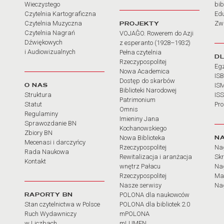
Wieczystego
bib
Czytelnia Kartograficzna
Ed
Czytelnia Muzyczna
PROJEKTY
Zw
Czytelnia Nagrań
VOJAĜO. Rowerem do Azji
Dźwiękowych
z esperanto (1928–1932)
i Audiowizualnych
Pełna czytelnia
D
Rzeczypospolitej
Eg
Nowa Academica
IS
Dostęp do skarbów
O NAS
IS
Biblioteki Narodowej
Struktura
IS
Patrimonium
Statut
Pr
Omnis
Regulaminy
Imieniny Jana
Sprawozdanie BN
Kochanowskiego
Zbiory BN
N
Nowa Biblioteka
Mecenasi i darczyńcy
Rzeczypospolitej
Na
Rada Naukowa
Rewitalizacja i aranżacja
Sk
Kontakt
wnętrz Pałacu
Nag
Rzeczypospolitej
Ma
Nasze serwisy
Nag
RAPORTY BN
POLONA dla naukowców
Stan czytelnictwa w Polsce
POLONA dla bibliotek 2.0
Ruch Wydawniczy
mPOLONA
w Liczbach
mLUMEN