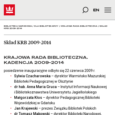
Skład KRB 2009-2014 - B
Start
szukana fraza
Szukaj
EN
Men
BIBLIOTEKA NARODOWA
/
DLA BIBLIOTEKARZY
/
KRAJOWA RADA BIBLIOTECZNA
/
SKŁAD
KRB 2009-2014
Skład KRB 2009-2014
KRAJOWA RADA BIBLIOTECZNA.
KADENCJA 2009–2014
posiedzenie inauguracyjne odbyło się 22 czerwca 2009 r.
Sylwia Czacharowska
– dyrektor Warmińsko Mazurskiej
Biblioteki Pedagogicznej w Olsztynie
dr hab. Anna Maria Gruca
– Instytut Informacji Naukowej
i Bibliotekoznawstwa Uniwersytetu Jagiellońskiego
Małgorzata Kłos
– dyrektor Pedagogicznej Biblioteki
Wojewódzkiej w Gdańsku
Jan Krajewski
– prezes Związku Bibliotek Polskich
dr Tomasz Makowski
– dyrektor Biblioteki Narodowej,