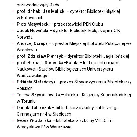
przewodniczący Rady
prof. dr hab. Jan Malicki
– dyrektor Biblioteki Śląskiej
w Katowicach
Piotr Matywiecki
– przedstawiciel PEN Clubu
Jacek Nowiński
– dyrektor Biblioteki Elbląskiej im. C.K.
Norwida
Andrzej Ociepa
– dyrektor Miejskiej Biblioteki Publicznej we
Wrocławiu
prof. Zdzisław Pietrzyk
– dyrektor Biblioteki Jagiellońskiej
prof. Barbara Sosińska–Kalata
– Instytut Informacji
Naukowej i Studiów Bibliologicznych Uniwersytetu
Warszawskiego
Elżbieta Stefańczyk
– prezes Stowarzyszenia Bibliotekarzy
Polskich
Teresa Szymorowska
– dyrektor Książnicy Kopernikańskiej
w Toruniu
Danuta Tatarczak
– bibliotekarz szkolny Publicznego
Gimnazjum nr 4 w Siedlcach
Iwona Włodarska
– bibliotekarz szkolny VIII LO im.
Władysława IV w Warszawie