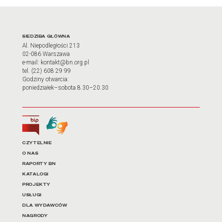
Adres oraz godziny otwarci
SIEDZIBA GŁÓWNA
Al. Niepodległości 213
02-086 Warszawa
e-mail: kontakt@bn.org.pl
tel. (22) 608 29 99
Godziny otwarcia:
poniedziałek–sobota 8.30–20.30
Biuletyn Informacji Publicznej
Tłumacz języka migowego
Linki do najważniejszych dz
CZYTELNIE
O NAS
RAPORTY BN
KATALOGI
PROJEKTY
USŁUGI
DLA WYDAWCÓW
NAGRODY