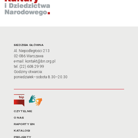
Adres oraz godziny otwarci
SIEDZIBA GŁÓWNA
Al. Niepodległości 213
02-086 Warszawa
e-mail: kontakt@bn.org.pl
tel. (22) 608 29 99
Godziny otwarcia:
poniedziałek–sobota 8.30–20.30
Biuletyn Informacji Publicznej
Tłumacz języka migowego
Linki do najważniejszych dz
CZYTELNIE
O NAS
RAPORTY BN
KATALOGI
PROJEKTY