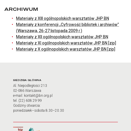
ARCHIWUM
Materiały z XIII ogólnopolskich warsztatów JHP BN
Materiały z konferencji „Cyfrowość bibliotek i archiwów"
(Warszawa, 26-27 listopada 2009 r.)
Materiały z XII ogólnopolskich warsztatów JHP BN
Materiały z XI ogólnopolskich warsztatów JHP BN [zip]
Materiały z X ogólnopolskich warsztatów JHP BN [zip]
Adres oraz godziny otwarci
SIEDZIBA GŁÓWNA
Al. Niepodległości 213
02-086 Warszawa
e-mail: kontakt@bn.org.pl
tel. (22) 608 29 99
Godziny otwarcia:
poniedziałek–sobota 8.30–20.30
Biuletyn Informacji Publicznej
Tłumacz języka migowego