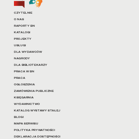
Linki do najważniejszych dz
CZYTELNIE
O NAS
RAPORTY BN
KATALOGI
PROJEKTY
USŁUGI
DLA WYDAWCÓW
NAGRODY
DLA BIBLIOTEKARZY
PRACA W BN
PRACA
OGŁOSZENIA
ZAMÓWIENIA PUBLICZNE
KSIĘGARNIA
WYDAWNICTWO
KATALOG WYSTAWY STAŁEJ
BLOGI
MAPA SERWISU
POLITYKA PRYWATNOŚCI
DEKLARACJA DOSTĘPNOŚCI