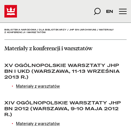
Materiały z konferencji 
Start
szukana fraza
Szukaj
EN
Men
BIBLIOTEKA NARODOWA
/
DLA BIBLIOTEKARZY
/
JHP BN (ARCHIWUM)
/
MATERIAŁY
Z KONFERENCJI I WARSZTATÓW
Materiały z konferencji i warsztatów
XV OGÓLNOPOLSKIE WARSZTATY JHP
BN I UKD (WARSZAWA, 11-13 WRZEŚNIA
2013 R.)
Materiały z warsztatów
XIV OGÓLNOPOLSKIE WARSZTATY JHP
BN 2012 (WARSZAWA, 9-10 MAJA 2012
R.)
Materiały z warsztatów