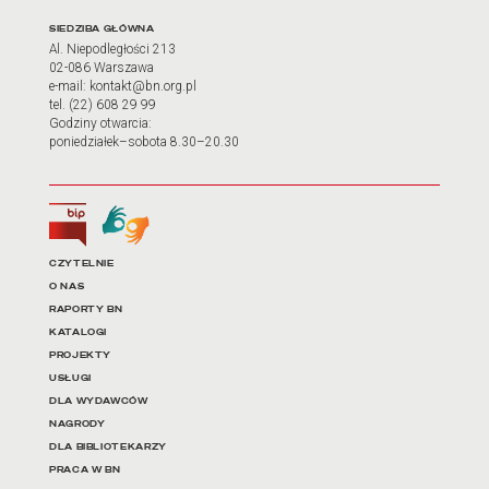
Adres oraz godziny otwarci
SIEDZIBA GŁÓWNA
Al. Niepodległości 213
02-086 Warszawa
e-mail: kontakt@bn.org.pl
tel. (22) 608 29 99
Godziny otwarcia:
poniedziałek–sobota 8.30–20.30
Biuletyn Informacji Publicznej
Tłumacz języka migowego
Linki do najważniejszych dz
CZYTELNIE
O NAS
RAPORTY BN
KATALOGI
PROJEKTY
USŁUGI
DLA WYDAWCÓW
NAGRODY
DLA BIBLIOTEKARZY
PRACA W BN