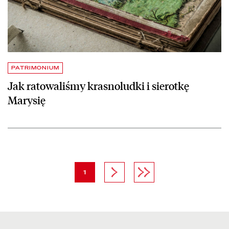
PATRIMONIUM
Jak ratowaliśmy krasnoludki i sierotkę
Marysię
strona
Następna strona
Ostatnia strona
1