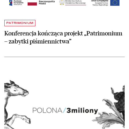
PATRIMONIUM
Konferencja kończąca projekt „Patrimonium
– zabytki piśmiennictwa”
czytaj więcej o Trzy miliony obiektów udostępniono w cyfrowej Bib