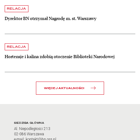
czytaj więcej o Dyrektor BN otrzymał Nagrodę m. st. Warszawy
RELACJA
Dyrektor BN otrzymał Nagrodę m. st. Warszawy
czytaj więcej o Hortensje i kalina zdobią otoczenie Biblioteki Narodow
RELACJA
Hortensje i kalina zdobią otoczenie Biblioteki Narodowej
WIĘCEJ AKTUALNOŚCI
Adres oraz godziny otwarci
SIEDZIBA GŁÓWNA
Al. Niepodległości 213
02-086 Warszawa
e-mail: kontakt@bn.org.pl