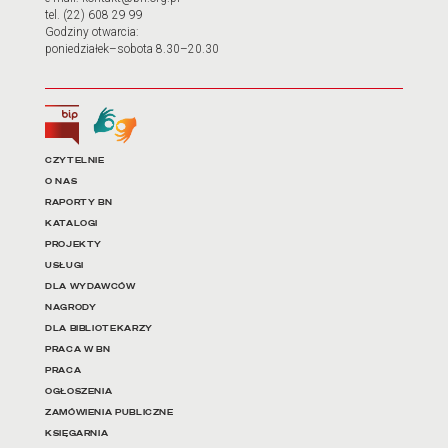
tel. (22) 608 29 99
Godziny otwarcia:
poniedziałek–sobota 8.30–20.30
Biuletyn Informacji Publicznej
Tłumacz języka migowego
Linki do najważniejszych dz
CZYTELNIE
O NAS
RAPORTY BN
KATALOGI
PROJEKTY
USŁUGI
DLA WYDAWCÓW
NAGRODY
DLA BIBLIOTEKARZY
PRACA W BN
PRACA
OGŁOSZENIA
ZAMÓWIENIA PUBLICZNE
KSIĘGARNIA