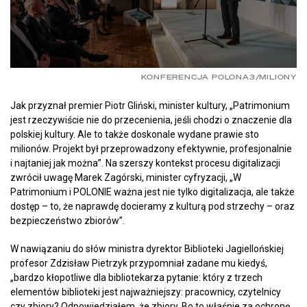
KONFERENCJA POLONA3/MILIONY
Jak przyznał premier Piotr Gliński, minister kultury, „Patrimonium
jest rzeczywiście nie do przecenienia, jeśli chodzi o znaczenie dla
polskiej kultury. Ale to także doskonale wydane prawie sto
milionów. Projekt był przeprowadzony efektywnie, profesjonalnie
i najtaniej jak można”. Na szerszy kontekst procesu digitalizacji
zwrócił uwagę Marek Zagórski, minister cyfryzacji, „W
Patrimonium i POLONIE ważna jest nie tylko digitalizacja, ale także
dostęp – to, że naprawdę docieramy z kulturą pod strzechy – oraz
bezpieczeństwo zbiorów”.
W nawiązaniu do słów ministra dyrektor Biblioteki Jagiellońskiej
profesor Zdzisław Pietrzyk przypomniał zadane mu kiedyś,
„bardzo kłopotliwe dla bibliotekarza pytanie: który z trzech
elementów biblioteki jest najważniejszy: pracownicy, czytelnicy
czy zbiory? Odpowiedziałem, że zbiory. Bo to właśnie za ochronę