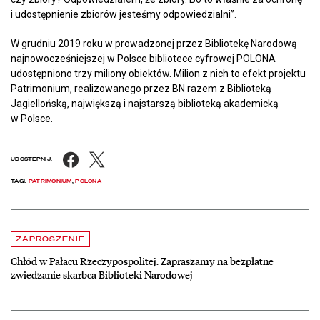
i udostępnienie zbiorów jesteśmy odpowiedzialni”.
W grudniu 2019 roku w prowadzonej przez Bibliotekę Narodową
najnowocześniejszej w Polsce bibliotece cyfrowej POLONA
udostępniono trzy miliony obiektów. Milion z nich to efekt projektu
Patrimonium, realizowanego przez BN razem z Biblioteką
Jagiellońską, największą i najstarszą biblioteką akademicką
w Polsce.
Facebook
X
UDOSTĘPNIJ:
TAGI:
PATRIMONIUM
,
POLONA
Aktualności
czytaj więcej o Chłód w Pałacu Rzeczypospolitej. Zapraszamy na be
ZAPROSZENIE
Chłód w Pałacu Rzeczypospolitej. Zapraszamy na bezpłatne
zwiedzanie skarbca Biblioteki Narodowej