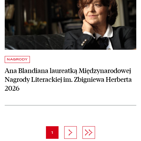
NAGRODY
Ana Blandiana laureatką Międzynarodowej
Nagrody Literackiej im. Zbigniewa Herberta
2026
strona
Następna strona
Ostatnia strona
1