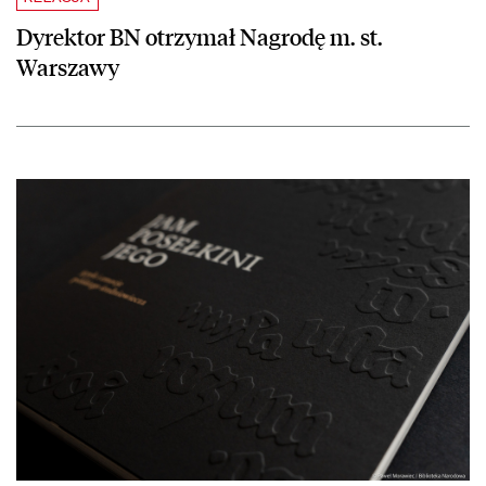
Dyrektor BN otrzymał Nagrodę m. st.
Warszawy
czytaj więcej o Wyróżnienie dla publikacji „Jam posełkini jego” w 66.