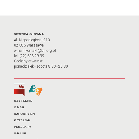
Adres oraz godziny otwarci
SIEDZIBA GŁÓWNA
Al. Niepodległości 213
02-086 Warszawa
e-mail: kontakt@bn.org.pl
tel. (22) 608 29 99
Godziny otwarcia:
poniedziałek–sobota 8.30–20.30
Biuletyn Informacji Publicznej
Tłumacz języka migowego
Linki do najważniejszych dz
CZYTELNIE
O NAS
RAPORTY BN
KATALOGI
PROJEKTY
USŁUGI