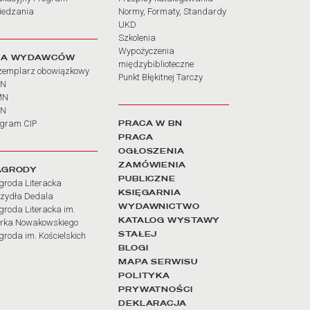
iedzania
Normy, Formaty, Standardy
UKD
Szkolenia
Wypożyczenia
LA WYDAWCÓW
międzybiblioteczne
zemplarz obowiązkowy
Punkt Błękitnej Tarczy
BN
MN
SN
PRACA W BN
ogram CIP
PRACA
OGŁOSZENIA
ZAMÓWIENIA
AGRODY
PUBLICZNE
groda Literacka
KSIĘGARNIA
rzydła Dedala
WYDAWNICTWO
roda Literacka im.
KATALOG WYSTAWY
rka Nowakowskiego
STAŁEJ
roda im. Kościelskich
BLOGI
MAPA SERWISU
POLITYKA
PRYWATNOŚCI
DEKLARACJA