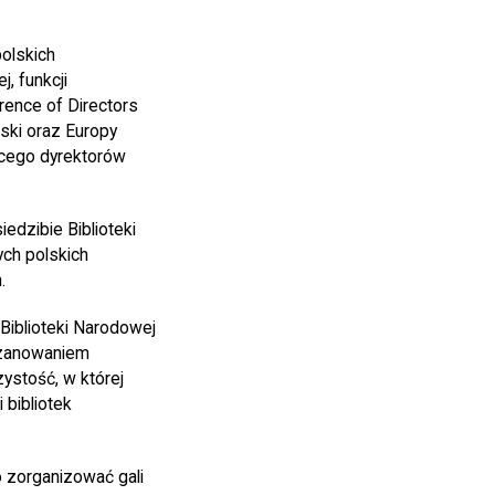
olskich
, funkcji
ence of Directors
lski oraz Europy
cego dyrektorów
edzibie Biblioteki
ych polskich
.
Biblioteki Narodowej
szanowaniem
zystość, w której
 bibliotek
o zorganizować gali