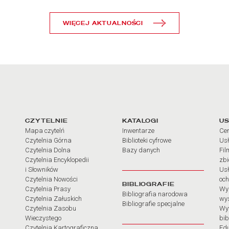
WIĘCEJ AKTUALNOŚCI
arcia
Linki do najważniejszych dz
CZYTELNIE
KATALOGI
US
Mapa czytelń
Inwentarze
Cen
Czytelnia Górna
Biblioteki cyfrowe
Usł
Czytelnia Dolna
Bazy danych
Fil
Czytelnia Encyklopedii
zb
i Słowników
Usł
Czytelnia Nowości
och
BIBLIOGRAFIE
Czytelnia Prasy
Wy
Bibliografia narodowa
Czytelnia Załuskich
wy
Bibliografie specjalne
Czytelnia Zasobu
Wy
Wieczystego
bib
Czytelnia Kartograficzna
Ed