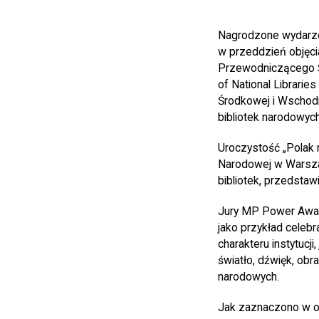
Nagrodzone wydarzen
w przeddzień objęci
Przewodniczącego Św
of National Librarie
Środkowej i Wschod
bibliotek narodowych
Uroczystość „Polak n
Narodowej w Warszawi
bibliotek, przedstawi
Jury MP Power Award
jako przykład celeb
charakteru instytucji
światło, dźwięk, obra
narodowych.
Jak zaznaczono w opi