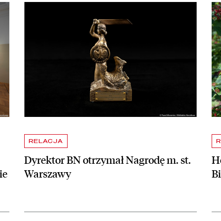
apraszamy na bezpłatne zwiedzanie skarbca Biblioteki Narodowej
czytaj więcej o Dyrektor BN otrzymał Nagrodę m. st. Warszawy
czy
RELACJA
R
Dyrektor BN otrzymał Nagrodę m. st.
Ho
ie
Warszawy
B