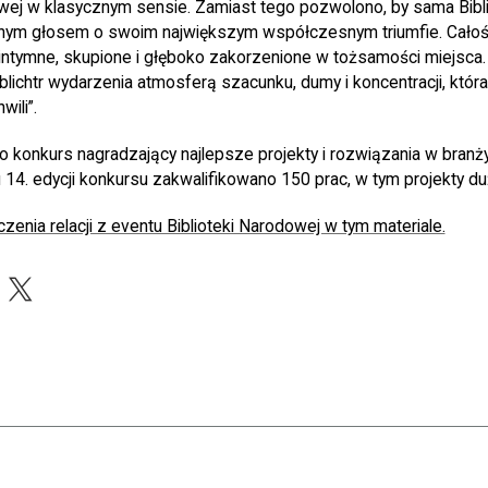
wej w klasycznym sensie. Zamiast tego pozwolono, by sama Bibl
ym głosem o swoim największym współczesnym triumfie. Całoś
intymne, skupione i głęboko zakorzenione w tożsamości miejsca.
blichtr wydarzenia atmosferą szacunku, dumy i koncentracji, która 
ili”.
o konkurs nagradzający najlepsze projekty i rozwiązania w branż
u 14. edycji konkursu zakwalifikowano 150 prac, w tym projekty du
nia relacji z eventu Biblioteki Narodowej w tym materiale.
acebook
X