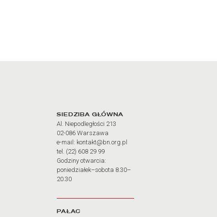
Adres oraz godziny otw
SIEDZIBA GŁÓWNA
Al. Niepodległości 213
02-086 Warszawa
e-mail: kontakt@bn.org.pl
tel. (22) 608 29 99
Godziny otwarcia:
poniedziałek–sobota 8.30–
20.30
PAŁAC