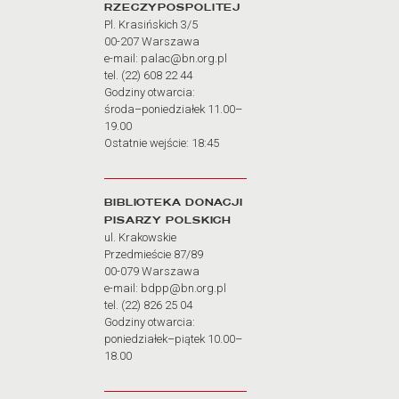
RZECZYPOSPOLITEJ
Pl. Krasińskich 3/5
00-207 Warszawa
e-mail: palac@bn.org.pl
tel. (22) 608 22 44
Godziny otwarcia:
środa–poniedziałek 11.00–
19.00
Ostatnie wejście: 18:45
BIBLIOTEKA DONACJI
PISARZY POLSKICH
ul. Krakowskie
Przedmieście 87/89
00-079 Warszawa
e-mail: bdpp@bn.org.pl
tel. (22) 826 25 04
Godziny otwarcia:
poniedziałek–piątek 10.00–
18.00