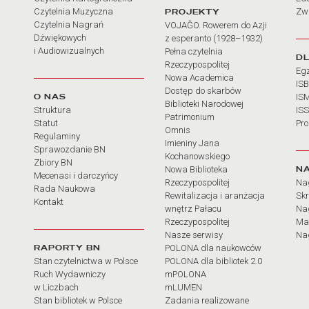
Czytelnia Muzyczna
PROJEKTY
Zw
Czytelnia Nagrań
VOJAĜO. Rowerem do Azji
Dźwiękowych
z esperanto (1928–1932)
i Audiowizualnych
Pełna czytelnia
D
Rzeczypospolitej
Eg
Nowa Academica
IS
Dostęp do skarbów
O NAS
IS
Biblioteki Narodowej
Struktura
IS
Patrimonium
Statut
Pr
Omnis
Regulaminy
Imieniny Jana
Sprawozdanie BN
Kochanowskiego
Zbiory BN
N
Nowa Biblioteka
Mecenasi i darczyńcy
Rzeczypospolitej
Na
Rada Naukowa
Rewitalizacja i aranżacja
Sk
Kontakt
wnętrz Pałacu
Nag
Rzeczypospolitej
Ma
Nasze serwisy
Nag
RAPORTY BN
POLONA dla naukowców
Stan czytelnictwa w Polsce
POLONA dla bibliotek 2.0
Ruch Wydawniczy
mPOLONA
w Liczbach
mLUMEN
Stan bibliotek w Polsce
Zadania realizowane