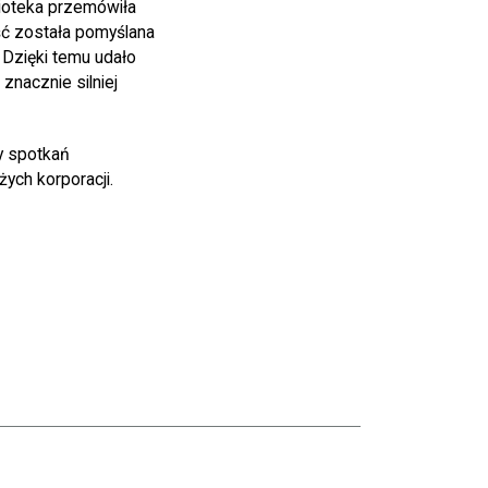
ioteka przemówiła
ć została pomyślana
 Dzięki temu udało
znacznie silniej
y spotkań
żych korporacji.