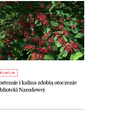
taj więcej o Hortensje i kalina zdobią otoczenie Biblioteki Narodowej
ELACJA
rtensje i kalina zdobią otoczenie
iblioteki Narodowej