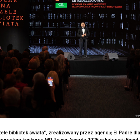
ele bibliotek świata”, zrealizowany przez agencję El Padre dla 
laureatem konkursu MP Power Awards 2025 w kategorii Event 