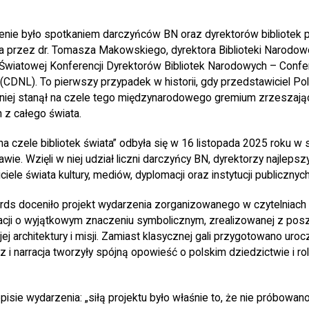
ie było spotkaniem darczyńców BN oraz dyrektorów bibliotek p
a przez dr. Tomasza Makowskiego, dyrektora Biblioteki Narodowej
iatowej Konferencji Dyrektorów Bibliotek Narodowych – Confer
s (CDNL). To pierwszy przypadek w historii, gdy przedstawiciel Po
niej stanął na czele tego międzynarodowego gremium zrzeszają
 z całego świata.
a czele bibliotek świata” odbyła się w 16 listopada 2025 roku w si
e. Wzięli w niej udział liczni darczyńcy BN, dyrektorzy najlepsz
ciele świata kultury, mediów, dyplomacji oraz instytucji publicznych
s doceniło projekt wydarzenia zorganizowanego w czytelniach 
racji o wyjątkowym znaczeniu symbolicznym, zrealizowanej z po
, jej architektury i misji. Zamiast klasycznej gali przygotowano uroc
z i narracja tworzyły spójną opowieść o polskim dziedzictwie i roli
sie wydarzenia: „siłą projektu było właśnie to, że nie próbowan