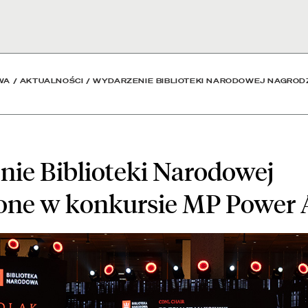
arodowej nagrodzone w ko
WA
/
AKTUALNOŚCI
/
WYDARZENIE BIBLIOTEKI NARODOWEJ NAGROD
ie Biblioteki Narodowej
one w konkursie MP Power 