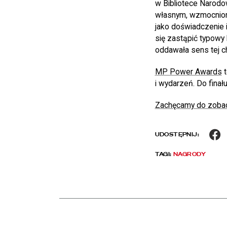
w Bibliotece Narodo
własnym, wzmocnion
jako doświadczenie 
się zastąpić typowy 
oddawała sens tej chw
MP Power Awards
t
i wydarzeń. Do finał
Zachęcamy do zobacze
F
UDOSTĘPNIJ:
TAGI:
NAGRODY