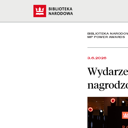
Wydarzenie Biblioteki N
Start
BIBLIOTEKA NARODO
MP POWER AWARDS
3.6.2026
Wydarzen
nagrodz