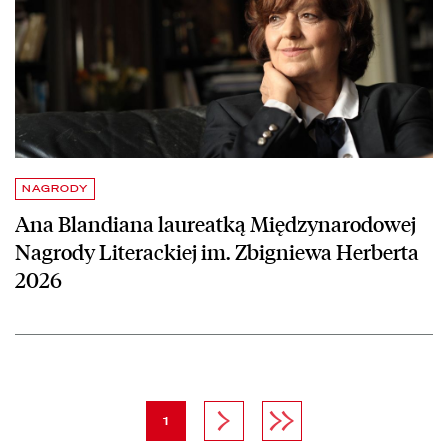
NAGRODY
Ana Blandiana laureatką Międzynarodowej
Nagrody Literackiej im. Zbigniewa Herberta
2026
strona
Następna strona
Ostatnia strona
1