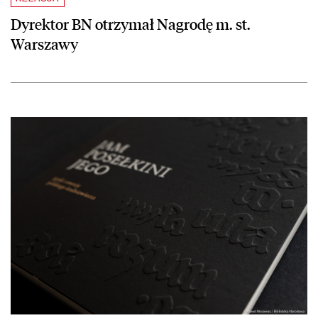
Dyrektor BN otrzymał Nagrodę m. st.
Warszawy
czytaj więcej o Wyróżnienie dla publikacji „Jam posełkini jego” w 66.