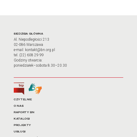
Adres oraz godziny otwarci
SIEDZIBA GŁÓWNA
Al. Niepodległości 213
02-086 Warszawa
e-mail: kontakt@bn.org.pl
tel. (22) 608 29 99
Godziny otwarcia:
poniedziałek–sobota 8.30–20.30
Biuletyn Informacji Publicznej
Tłumacz języka migowego
Linki do najważniejszych dz
CZYTELNIE
O NAS
RAPORTY BN
KATALOGI
PROJEKTY
USŁUGI