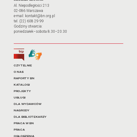
Adres oraz godziny otwarci
Al. Niepodległości 213
02-086 Warszawa
e-mail: kontakt@bn.org.pl
tel. (22) 608 29 99
Godziny otwarcia:
poniedziałek–sobota 8.30–20.30
Biuletyn Informacji Publicznej
Tłumacz języka migowego
Linki do najważniejszych dz
CZYTELNIE
O NAS
RAPORTY BN
KATALOGI
PROJEKTY
USŁUGI
DLA WYDAWCÓW
NAGRODY
DLA BIBLIOTEKARZY
PRACA W BN
PRACA
OGŁOSZENIA