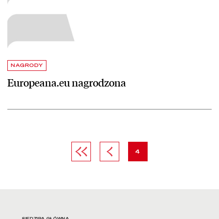
NAGRODY
Europeana.eu nagrodzona
Pierwsza strona
Poprzednia strona
strona
4
SIEDZIBA GŁÓWNA