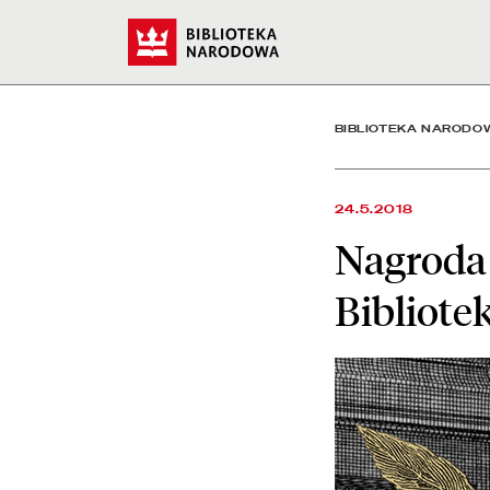
Nagroda Culture.pl Super
Start
BIBLIOTEKA NARODO
24.5.2018
Nagroda 
Bibliote