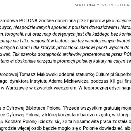
MATERIAŁY INSTYTUTU A
 Narodowa POLONA została doceniona przez jurorów jako
miejsce
wych, niespodziewanych spotkań z polskim dziedzictwem i histori
, fotografii, nut oraz map dostępnych jest dla każdego bez koni
ruje nie tylko pasjonatów historii, ale też współczesnych twórcó
ycznych historii i dla których przeszłość stanowi punkt wyjścia do
kiwań. Tak szeroka dostępność archiwów prezentowana przez P
stanowi doskonałe narzędzie promocji polskiej kultury na całym św
 Narodowej Tomasz Makowski odebrał statuetkę Culture.pl Superb
go, dyrektora Instytutu Adama Mickiewicza, podczas XII gali fin
 w Warszawie w czwartek wieczorem. W tegorocznej edycji nagr
e o Cyfrowej Bibliotece Polona: "Przede wszystkim gratuluję moj
ece Cyfrowej Polona, z której korzystam bardzo często, w której 
ć. Kocham Polonę i cieszę się, że ta niesamowita praca została
j nagrodzie więcej osób będzie mogło się o Polonie dowiedzieć, alb