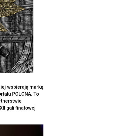
niej wspierają markę
ortalu POLONA. To
rtnerstwie
I gali finałowej