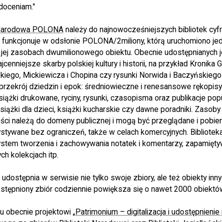
 doceniam."
a Narodowa POLONA
należy do najnowocześniejszych bibliotek cyf
u funkcjonuje w odsłonie POLONA/2miliony, którą uruchomiono je
jej zasobach dwumilionowego obiektu. Obecnie udostępnianych je
jcenniejsze skarby polskiej kultury i historii, na przykład Kronika 
iego, Mickiewicza i Chopina czy rysunki Norwida i Baczyńskiego.
przekrój dziedzin i epok: średniowieczne i renesansowe rękopisy
siążki drukowane, ryciny, rysunki, czasopisma oraz publikacje pop
siążki dla dzieci, książki kucharskie czy dawne poradniki. Zaso
ci należą do domeny publicznej i mogą być przeglądane i pobie
ystywane bez ograniczeń, także w celach komercyjnych. Bibliotek
system tworzenia i zachowywania notatek i komentarzy, zapamięt
h kolekcjach itp.
dostępnia w serwisie nie tylko swoje zbiory, ale też obiekty innych
dostępniony zbiór codziennie powiększa się o nawet 2000 obiektó
u obecnie projektowi „
Patrimonium – digitalizacja i udostępnienie