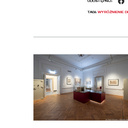
F
UDOSTĘPNIJ:
TAGI:
WYRÓŻNIENIE D
Aktualności
czytaj więcej o Chłód w Pałacu Rzeczypospolitej. Z