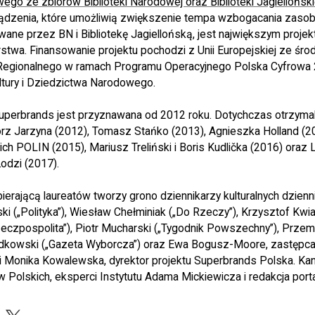
go ze zbiorów Biblioteki Narodowej oraz Biblioteki Jagielloński
ądzenia, które umożliwią zwiększenie tempa wzbogacania zaso
wane przez BN i Bibliotekę Jagiellońską, jest największym projekt
rstwa. Finansowanie projektu pochodzi z Unii Europejskiej ze śr
egionalnego w ramach Programu Operacyjnego Polska Cyfrowa
ltury i Dziedzictwa Narodowego.
Superbrands jest przyznawana od 2012 roku. Dotychczas otrzymali
orz Jarzyna (2012), Tomasz Stańko (2013), Agnieszka Holland (
ich POLIN (2015), Mariusz Treliński i Boris Kudlička (2016) oraz
odzi (2017).
ierającą laureatów tworzy grono dziennikarzy kulturalnych dzien
ński („Polityka”), Wiesław Chełminiak („Do Rzeczy”), Krzysztof Kwi
eczpospolita”), Piotr Mucharski („Tygodnik Powszechny”), Przem
Słodkowski („Gazeta Wyborcza”) oraz Ewa Bogusz-Moore, zastępca 
 Monika Kowalewska, dyrektor projektu Superbrands Polska. Ka
w Polskich, eksperci Instytutu Adama Mickiewicza i redakcja portal