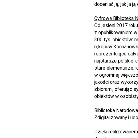
doceniać ją, jak ja ją
Cyfrowa Bibliotek
Od jesieni 2017 rok
z opublikowaniem w 
300 tys. obiektów: na
rękopisy Kochanowsk
reprezentujące cały 
najstarsze polskie k
stare elementarze, k
w ogromnej większoś
jakości oraz wykorz
zbiorami, oferując 
obiektów w osobistyc
Biblioteka Narodowa u
Zdigitalizowany i u
Dzięki realizowanem