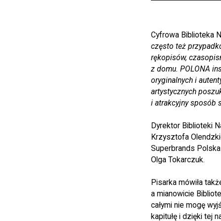
Cyfrowa Biblioteka
często też przypadko
rękopisów, czasopism
z domu. POLONA inspi
oryginalnych i autent
artystycznych poszu
i atrakcyjny sposób 
Dyrektor Biblioteki
Krzysztofa Olendzkie
Superbrands Polska
Olga Tokarczuk.
Pisarka mówiła takż
a mianowicie Bibliot
całymi nie mogę wyjś
kapitułę i dzięki te