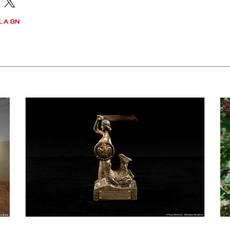
acebook
X
LA BN
apraszamy na bezpłatne zwiedzanie skarbca Biblioteki Narodowej
czytaj więcej o Dyrektor BN otrzymał Nagrodę m. st. Warszawy
czy