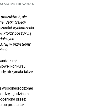
DAMA MICKIEWICZA
 poszukiwań, ale
ą. Setki tysięcy
eczności wychodzenia
w, którzy poszukują
 dalszych,
OLONĘ w przystępny
iecie.
rands z rąk
ałowej konkursu
odę otrzymała także
ej współnagrodzonej,
siedzę i godzinami
 doceniona przez
o po prostu tak