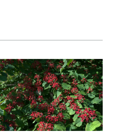
taj więcej o Hortensje i kalina zdobią otoczenie Biblioteki Narodowej