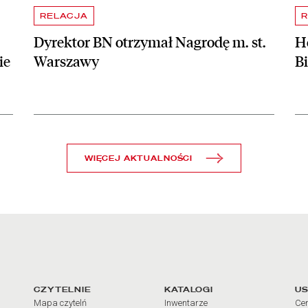
RELACJA
R
Dyrektor BN otrzymał Nagrodę m. st.
Ho
ie
Warszawy
B
WIĘCEJ AKTUALNOŚCI
arcia
Linki do najważniejszych dz
CZYTELNIE
KATALOGI
US
Mapa czytelń
Inwentarze
Cen