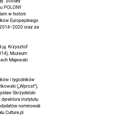
ej
” zostały
bu POLONY.
em w historii
odków Europejskiego
 2014–2020 oraz ze
 ją: Krzysztof
2014), Muzeum
 Lech Majewski
ników i tygodników
atkowski („Wprost”),
ysław Skrzydelski
dyrektora Instytutu
ndydatów nominowali
u Culture.pl.