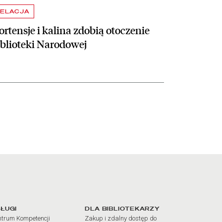
ELACJA
rtensje i kalina zdobią otoczenie
iblioteki Narodowej
iałów
ŁUGI
DLA BIBLIOTEKARZY
trum Kompetencji
Zakup i zdalny dostęp do