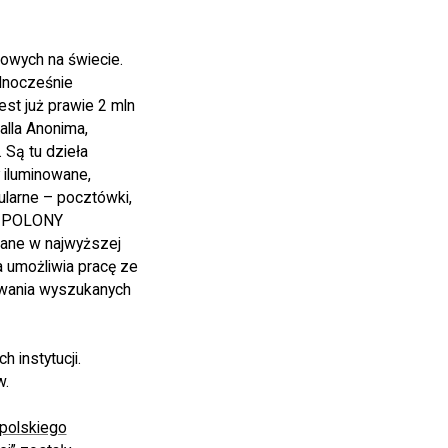
rowych na świecie.
dnocześnie
st już prawie 2 mln
Galla Anonima,
 Są tu dzieła
 iluminowane,
ularne – pocztówki,
by POLONY
rane w najwyższej
a umożliwia pracę ze
ywania wyszukanych
 instytucji.
w.
 polskiego