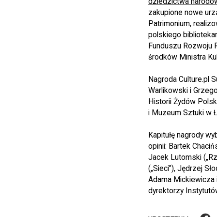
dziedzictwa narodowe
zakupione nowe urz
Patrimonium, realizo
polskiego biblioteka
Funduszu Rozwoju R
środków Ministra Ku
Nagroda Culture.pl 
Warlikowski i Grzeg
Historii Żydów Polsk
i Muzeum Sztuki w Ł
Kapitułę nagrody wyb
opinii: Bartek Chaci
Jacek Lutomski („Rz
(„Sieci”), Jędrzej 
Adama Mickiewicza i
dyrektorzy Instytutó